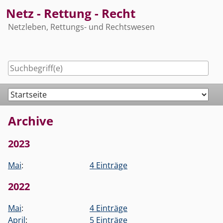
Skip
Netz - Rettung - Recht
to
Netzleben, Rettungs- und Rechtswesen
content
Navigation
Archive
2023
Mai
:
4 Einträge
2022
Mai
:
4 Einträge
April
:
5 Einträge