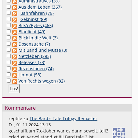
Administratives (39)
Aus dem Leben (367)
Bahnfahren (79)
Geknipst (89)
Bits'n'Bytes (465)
Blaulicht (49)
Blick in die Welt (3)
Dosensuche (7)
Mit Band und Mütze (3)
Netzleben (283)
Releases (73)
Rezensionen (74)
Unmut (58)
Von Rechts wegen (82)
Kommentare
reptile
zu
The Bard's Tale Trilogy Remaster
Fr., 01.11.2024 13:13
geschafft,am 7.oktober war es dann soweit. teil3
erledigt. vervollständigt !!!! Bard tale 3 ist