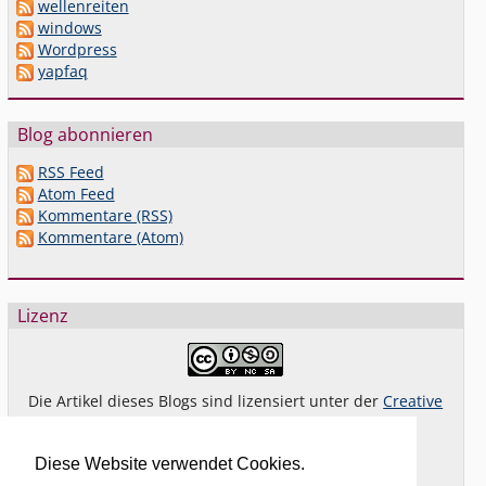
wellenreiten
windows
Wordpress
yapfaq
Blog abonnieren
RSS Feed
Atom Feed
Kommentare (RSS)
Kommentare (Atom)
Lizenz
Die Artikel dieses Blogs sind lizensiert unter der
Creative
Commons Lizenz By-NC-SA 4.0 dt.
Das gilt
nicht
für Bilder oder (andere) erkennbare
Diese Website verwendet Cookies.
Fremdinhalte und explizit anders gekennzeichnete