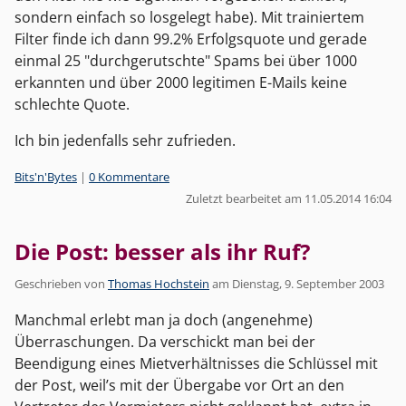
sondern einfach so losgelegt habe). Mit trainiertem
Filter finde ich dann 99.2% Erfolgsquote und gerade
einmal 25 "durchgerutschte" Spams bei über 1000
erkannten und über 2000 legitimen E-Mails keine
schlechte Quote.
Ich bin jedenfalls sehr zufrieden.
Kategorien:
Bits'n'Bytes
|
0 Kommentare
Zuletzt bearbeitet am 11.05.2014 16:04
Die Post: besser als ihr Ruf?
Geschrieben von
Thomas Hochstein
am
Dienstag, 9. September 2003
Manchmal erlebt man ja doch (angenehme)
Überraschungen. Da verschickt man bei der
Beendigung eines Mietverhältnisses die Schlüssel mit
der Post, weil’s mit der Übergabe vor Ort an den