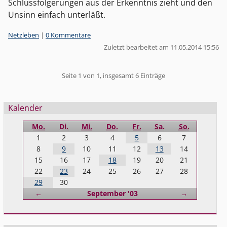
Schlussfolgerungen aus der Erkenntnis zieht und den
Unsinn einfach unterläßt.
Kategorien:
Netzleben
|
0 Kommentare
Zuletzt bearbeitet am 11.05.2014 15:56
Pagination
Seite 1 von 1, insgesamt 6 Einträge
Seitenleiste
Kalender
Mo.
Di.
Mi.
Do.
Fr.
Sa.
So.
1
2
3
4
5
6
7
8
9
10
11
12
13
14
15
16
17
18
19
20
21
22
23
24
25
26
27
28
29
30
Zurück
Vorwärts
←
September '03
→