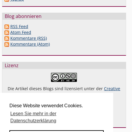
Blog abonnieren
RSS Feed
Atom Feed
Kommentare (RSS)
Kommentare (Atom)
Lizenz
Die Artikel dieses Blogs sind lizensiert unter der
Creative
Commons Lizenz By-NC-SA 4.0 dt.
Das gilt
nicht
für Bilder oder (andere) erkennbare
Diese Website verwendet Cookies.
Fremdinhalte und explizit anders gekennzeichnete
Lesen Sie mehr in der
Beiträge.
Datenschutzerklärung