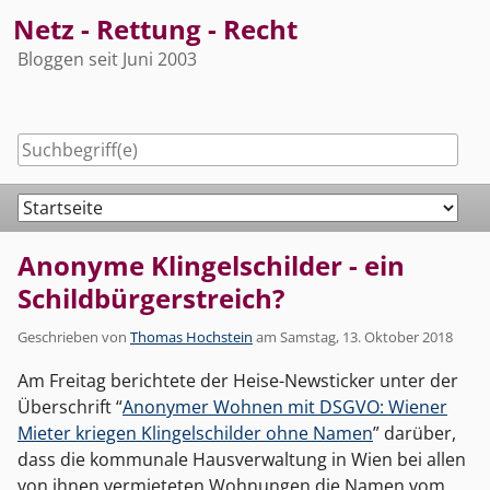
Skip
Netz - Rettung - Recht
to
Bloggen seit Juni 2003
content
Navigation
Anonyme Klingelschilder - ein
Schildbürgerstreich?
Geschrieben von
Thomas Hochstein
am
Samstag, 13. Oktober 2018
Am Freitag berichtete der Heise-Newsticker unter der
Überschrift “
Anonymer Wohnen mit DSGVO: Wiener
Mieter kriegen Klingelschilder ohne Namen
” darüber,
dass die kommunale Hausverwaltung in Wien bei allen
von ihnen vermieteten Wohnungen die Namen vom