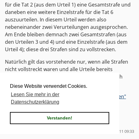
für die Tat 2 (aus dem Urteil 1) eine Gesamtstrafe und
daneben eine weitere Einzelstrafe für die Tat 6
auszuurteilen. In diesem Urteil werden also
nebeneinander zwei Verurteilungen ausgesprochen.
Am Ende bleiben demnach zwei Gesamtstrafen (aus
den Urteilen 3 und 4) und eine Einzelstrafe (aus dem
Urteil 4); diese drei Strafen sind zu vollstrecken.
Natürlich gilt das vorstehende nur, wenn alle Strafen
nicht vollstreckt waren und alle Urteile bereits
rechtskräftig … ansonsten kann man den Fall noch
beliebig verkomplizieren.
Diese Website verwendet Cookies.
Lesen Sie mehr in der
"Erhöhtes Strafübel durch mehrere Gesamtstrafen"
Datenschutzerklärung
vollständig lesen
Kategorien:
Von Rechts wegen
|
5 Kommentare
Verstanden!
Tags für diesen Artikel:
bgh
,
rechtsprechung
,
strafrecht
Zuletzt bearbeitet am 12.02.2011 09:33