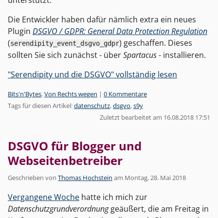
unterstützt.
Die Entwickler haben dafür nämlich extra ein neues
Plugin
DSGVO / GDPR: General Data Protection Regulation
(
) geschaffen. Dieses
serendipity_event_dsgvo_gdpr
sollten Sie sich zunächst - über
Spartacus
- installieren.
"Serendipity und die DSGVO" vollständig lesen
Kategorien:
Bits'n'Bytes
,
Von Rechts wegen
|
0 Kommentare
Tags für diesen Artikel:
datenschutz
,
dsgvo
,
s9y
Zuletzt bearbeitet am 16.08.2018 17:51
DSGVO für Blogger und
Webseitenbetreiber
Geschrieben von
Thomas Hochstein
am
Montag, 28. Mai 2018
Vergangene Woche
hatte ich mich zur
Datenschutzgrundverordnung
geäußert, die am Freitag in