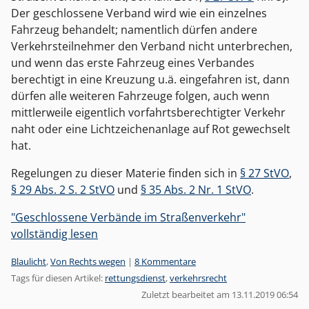
Der geschlossene Verband wird wie ein einzelnes
Fahrzeug behandelt; namentlich dürfen andere
Verkehrsteilnehmer den Verband nicht unterbrechen,
und wenn das erste Fahrzeug eines Verbandes
berechtigt in eine Kreuzung u.ä. eingefahren ist, dann
dürfen alle weiteren Fahrzeuge folgen, auch wenn
mittlerweile eigentlich vorfahrtsberechtigter Verkehr
naht oder eine Lichtzeichenanlage auf Rot gewechselt
hat.
Regelungen zu dieser Materie finden sich in
§ 27 StVO
,
§ 29 Abs. 2 S. 2 StVO
und
§ 35 Abs. 2 Nr. 1 StVO
.
"Geschlossene Verbände im Straßenverkehr"
vollständig lesen
Kategorien:
Blaulicht
,
Von Rechts wegen
|
8 Kommentare
Tags für diesen Artikel:
rettungsdienst
,
verkehrsrecht
Zuletzt bearbeitet am 13.11.2019 06:54