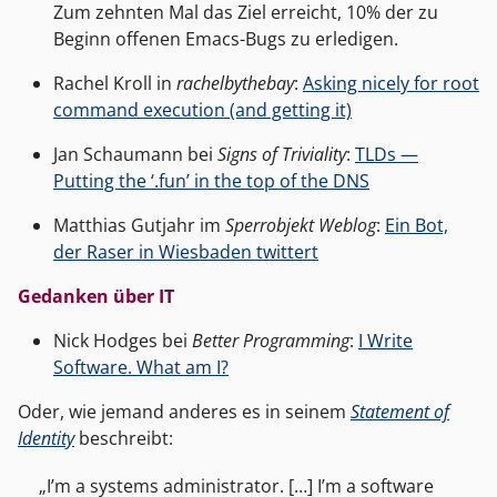
Zum zehnten Mal das Ziel erreicht, 10% der zu
Beginn offenen Emacs-Bugs zu erledigen.
Rachel Kroll in
rachelbythebay
:
Asking nicely for root
command execution (and getting it)
Jan Schaumann bei
Signs of Triviality
:
TLDs —
Putting the ‘.fun’ in the top of the DNS
Matthias Gutjahr im
Sperrobjekt Weblog
:
Ein Bot,
der Raser in Wiesbaden twittert
Gedanken über IT
Nick Hodges bei
Better Programming
:
I Write
Software. What am I?
Oder, wie jemand anderes es in seinem
Statement of
Identity
beschreibt:
I’m a systems administrator. […] I’m a software