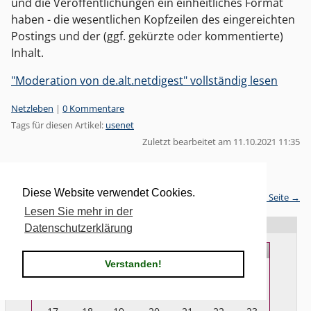
und die Veröffentlichungen ein einheitliches Format
haben - die wesentlichen Kopfzeilen des eingereichten
Postings und der (ggf. gekürzte oder kommentierte)
Inhalt.
"Moderation von de.alt.netdigest" vollständig lesen
Kategorien:
Netzleben
|
0 Kommentare
Tags für diesen Artikel:
usenet
Zuletzt bearbeitet am 11.10.2021 11:35
Pagination
Seite 1 von 19, insgesamt 282 Einträge
Diese Website verwendet Cookies.
nächste Seite →
Lesen Sie mehr in der
Seitenleiste
Kalender
Datenschutzerklärung
Mo.
Di.
Mi.
Do.
Fr.
Sa.
So.
Verstanden!
1
2
3
4
5
6
7
8
9
10
11
12
13
14
15
16