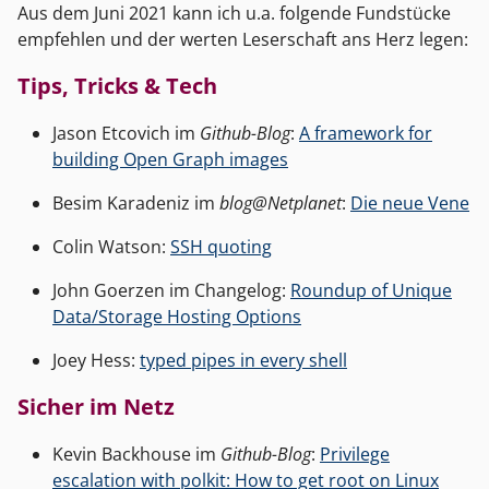
Aus dem Juni 2021 kann ich u.a. folgende Fundstücke
empfehlen und der werten Leserschaft ans Herz legen:
Tips, Tricks & Tech
Jason Etcovich im
Github-Blog
:
A framework for
building Open Graph images
Besim Karadeniz im
blog@Netplanet
:
Die neue Vene
Colin Watson:
SSH quoting
John Goerzen im Changelog:
Roundup of Unique
Data/Storage Hosting Options
Joey Hess:
typed pipes in every shell
Sicher im Netz
Kevin Backhouse im
Github-Blog
:
Privilege
escalation with polkit: How to get root on Linux