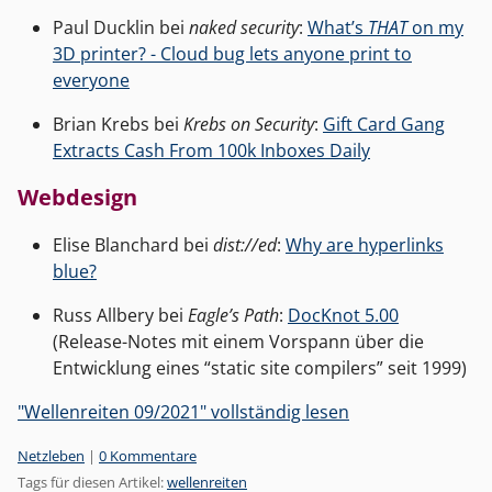
Paul Ducklin bei
naked security
:
What’s
THAT
on my
3D printer? - Cloud bug lets anyone print to
everyone
Brian Krebs bei
Krebs on Security
:
Gift Card Gang
Extracts Cash From 100k Inboxes Daily
Webdesign
Elise Blanchard bei
dist://ed
:
Why are hyperlinks
blue?
Russ Allbery bei
Eagle’s Path
:
DocKnot 5.00
(Release-Notes mit einem Vorspann über die
Entwicklung eines “static site compilers” seit 1999)
"Wellenreiten 09/2021" vollständig lesen
Kategorien:
Netzleben
|
0 Kommentare
Tags für diesen Artikel:
wellenreiten