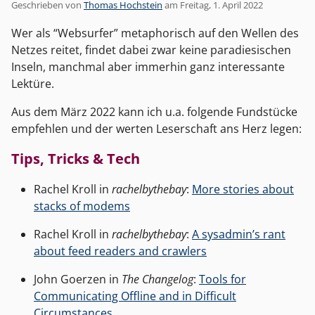
Geschrieben von
Thomas Hochstein
am
Freitag, 1. April 2022
Wer als “Websurfer” metaphorisch auf den Wellen des
Netzes reitet, findet dabei zwar keine paradiesischen
Inseln, manchmal aber immerhin ganz interessante
Lektüre.
Aus dem März 2022 kann ich u.a. folgende Fundstücke
empfehlen und der werten Leserschaft ans Herz legen:
Tips, Tricks & Tech
Rachel Kroll in
rachelbythebay
:
More stories about
stacks of modems
Rachel Kroll in
rachelbythebay
:
A sysadmin’s rant
about feed readers and crawlers
John Goerzen in
The Changelog
:
Tools for
Communicating Offline and in Difficult
Circumstances