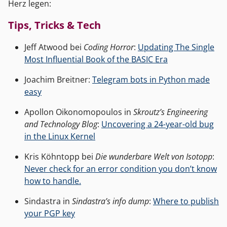
Herz legen:
Tips, Tricks & Tech
Jeff Atwood bei
Coding Horror
:
Updating The Single
Most Influential Book of the BASIC Era
Joachim Breitner:
Telegram bots in Python made
easy
Apollon Oikonomopoulos in
Skroutz’s Engineering
and Technology Blog
:
Uncovering a 24-year-old bug
in the Linux Kernel
Kris Köhntopp bei
Die wunderbare Welt von Isotopp
:
Never check for an error condition you don’t know
how to handle.
Sindastra in
Sindastra’s info dump
:
Where to publish
your PGP key