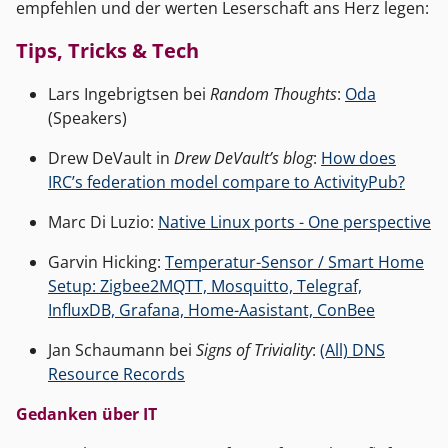
empfehlen und der werten Leserschaft ans Herz legen:
Tips, Tricks & Tech
Lars Ingebrigtsen bei
Random Thoughts
:
Oda
(Speakers)
Drew DeVault in
Drew DeVault’s blog
:
How does
IRC’s federation model compare to ActivityPub?
Marc Di Luzio:
Native Linux ports - One perspective
Garvin Hicking:
Temperatur-Sensor / Smart Home
Setup: Zigbee2MQTT, Mosquitto, Telegraf,
InfluxDB, Grafana, Home-Aasistant, ConBee
Jan Schaumann bei
Signs of Triviality
:
(All) DNS
Resource Records
Gedanken über IT