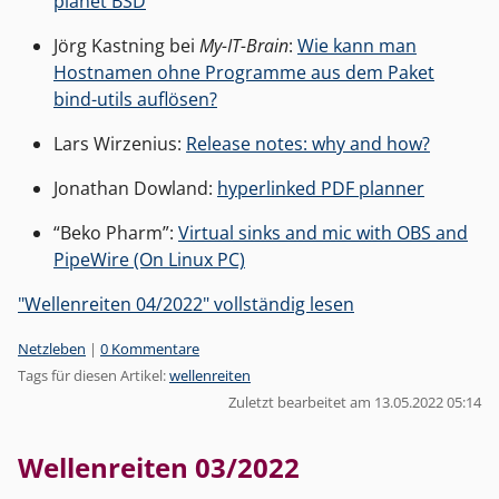
planet BSD
Jörg Kastning bei
My-IT-Brain
:
Wie kann man
Hostnamen ohne Programme aus dem Paket
bind-utils auflösen?
Lars Wirzenius:
Release notes: why and how?
Jonathan Dowland:
hyperlinked PDF planner
“Beko Pharm”:
Virtual sinks and mic with OBS and
PipeWire (On Linux PC)
"Wellenreiten 04/2022" vollständig lesen
Kategorien:
Netzleben
|
0 Kommentare
Tags für diesen Artikel:
wellenreiten
Zuletzt bearbeitet am 13.05.2022 05:14
Wellenreiten 03/2022