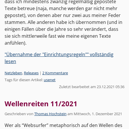
dass ich mindestens zwanzig regelmäßig gepostete
Texte betreue (naja, manche werden gar nicht mehr
gepostet), von denen aber nur zwei aus meiner Feder
stammen. Alle anderen habe ich übernommen (und in
einigen Fällen über die Jahre so sehr verändert, dass
sie sich mittlerweile fast wie meine eigenen Texte
anfühlen).
"Übernahme der "Einrichtungsregeln"" vollständig
lesen
Kategorien:
Netzleben
,
Releases
|
2 Kommentare
Tags für diesen Artikel:
usenet
Zuletzt bearbeitet am 23.12.2021 05:36
Wellenreiten 11/2021
Geschrieben von
Thomas Hochstein
am
Mittwoch, 1. Dezember 2021
Wer als “Websurfer” metaphorisch auf den Wellen des