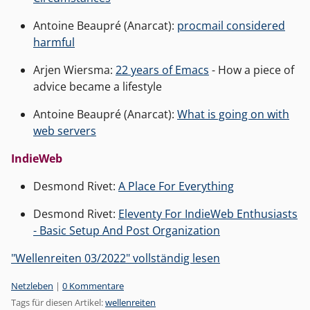
Antoine Beaupré (Anarcat):
procmail considered
harmful
Arjen Wiersma:
22 years of Emacs
- How a piece of
advice became a lifestyle
Antoine Beaupré (Anarcat):
What is going on with
web servers
IndieWeb
Desmond Rivet:
A Place For Everything
Desmond Rivet:
Eleventy For IndieWeb Enthusiasts
- Basic Setup And Post Organization
"Wellenreiten 03/2022" vollständig lesen
Kategorien:
Netzleben
|
0 Kommentare
Tags für diesen Artikel:
wellenreiten