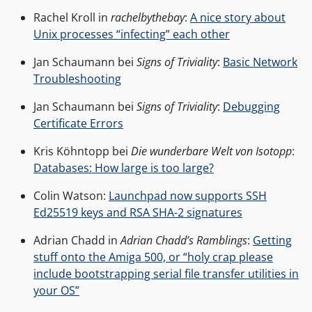
Rachel Kroll in
rachelbythebay
:
A nice story about
Unix processes “infecting” each other
Jan Schaumann bei
Signs of Triviality
:
Basic Network
Troubleshooting
Jan Schaumann bei
Signs of Triviality
:
Debugging
Certificate Errors
Kris Köhntopp bei
Die wunderbare Welt von Isotopp
:
Databases: How large is too large?
Colin Watson:
Launchpad now supports SSH
Ed25519 keys and RSA SHA-2 signatures
Adrian Chadd in
Adrian Chadd’s Ramblings
:
Getting
stuff onto the Amiga 500, or “holy crap please
include bootstrapping serial file transfer utilities in
your OS”