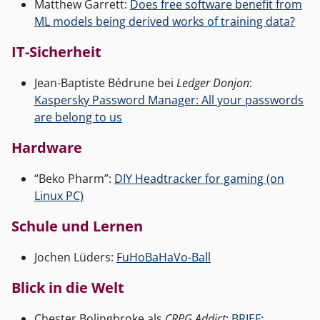
Matthew Garrett:
Does free software benefit from
ML models being derived works of training data?
IT-Sicherheit
Jean-Baptiste Bédrune bei
Ledger Donjon
:
Kaspersky Password Manager: All your passwords
are belong to us
Hardware
“Beko Pharm”:
DIY Headtracker for gaming (on
Linux PC)
Schule und Lernen
Jochen Lüders:
FuHoBaHaVo-Ball
Blick in die Welt
Chester Bolingbroke als
CRPG Addict
:
BRIEF: