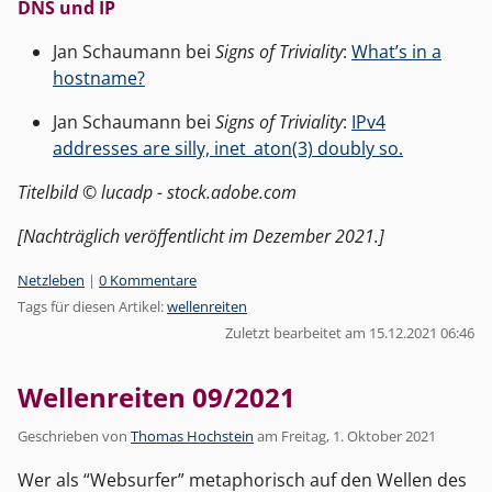
DNS und IP
Jan Schaumann bei
Signs of Triviality
:
What’s in a
hostname?
Jan Schaumann bei
Signs of Triviality
:
IPv4
addresses are silly, inet_aton(3) doubly so.
Titelbild © lucadp - stock.adobe.com
[Nachträglich veröffentlicht im Dezember 2021.]
Kategorien:
Netzleben
|
0 Kommentare
Tags für diesen Artikel:
wellenreiten
Zuletzt bearbeitet am 15.12.2021 06:46
Wellenreiten 09/2021
Geschrieben von
Thomas Hochstein
am
Freitag, 1. Oktober 2021
Wer als “Websurfer” metaphorisch auf den Wellen des