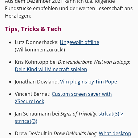
Aus dem Dezember 2021 kann ich u.a. folgende
Fundstücke empfehlen und der werten Leserschaft ans
Herz legen:
Tips, Tricks & Tech
Lutz Donnerhacke:
Ungewollt offline
(Willkommen zurück!)
Kris Köhntopp bei
Die wunderbare Welt von Isotopp
:
Dein Kind will Minecraft spielen
Jonathan Dowland:
Vim plugins by Tim Pope
Vincent Bernat:
Custom screen saver with
XSecureLock
Jan Schaumann bei
Signs of Triviality
:
strlcat(3) >
strncat(3)
Drew DeVault in
Drew DeVault’s blog
:
What desktop