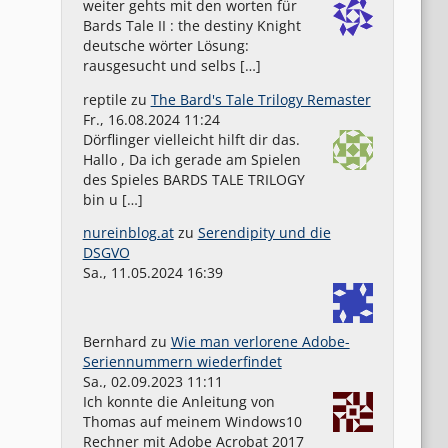
weiter gehts mit den worten für
Bards Tale II : the destiny Knight
deutsche wörter Lösung:
rausgesucht und selbs […]
reptile
zu
The Bard's Tale Trilogy Remaster
Fr., 16.08.2024 11:24
Dörflinger vielleicht hilft dir das.
Hallo , Da ich gerade am Spielen
des Spieles BARDS TALE TRILOGY
bin u […]
nureinblog.at
zu
Serendipity und die
DSGVO
Sa., 11.05.2024 16:39
Bernhard
zu
Wie man verlorene Adobe-
Seriennummern wiederfindet
Sa., 02.09.2023 11:11
Ich konnte die Anleitung von
Thomas auf meinem Windows10
Rechner mit Adobe Acrobat 2017