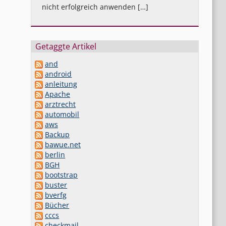
nicht erfolgreich anwenden […]
Getaggte Artikel
and
android
anleitung
Apache
arztrecht
automobil
aws
Backup
bawue.net
berlin
BGH
bootstrap
buster
bverfg
Bücher
cccs
checkmail