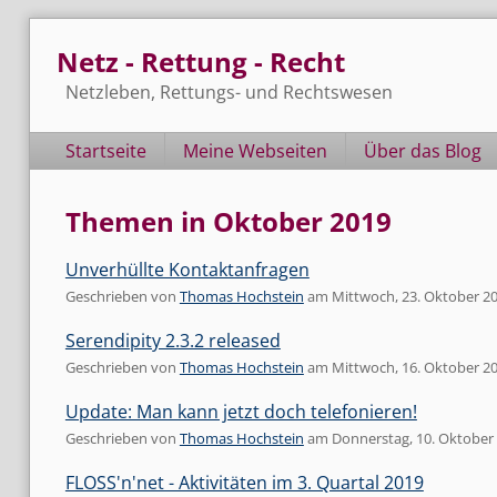
Skip
Netz - Rettung - Recht
to
content
Netzleben, Rettungs- und Rechtswesen
Navigation
Startseite
Meine Webseiten
Über das Blog
Themen in Oktober 2019
Unverhüllte Kontaktanfragen
Geschrieben von
Thomas Hochstein
am
Mittwoch, 23. Oktober 2
Serendipity 2.3.2 released
Geschrieben von
Thomas Hochstein
am
Mittwoch, 16. Oktober 2
Update: Man kann jetzt doch telefonieren!
Geschrieben von
Thomas Hochstein
am
Donnerstag, 10. Oktober
FLOSS'n'net - Aktivitäten im 3. Quartal 2019