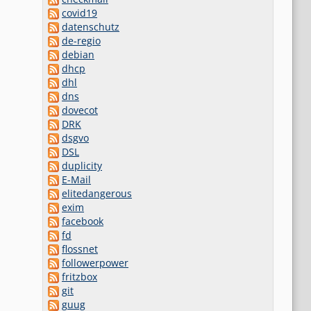
covid19
datenschutz
de-regio
debian
dhcp
dhl
dns
dovecot
DRK
dsgvo
DSL
duplicity
E-Mail
elitedangerous
exim
facebook
fd
flossnet
followerpower
fritzbox
git
guug