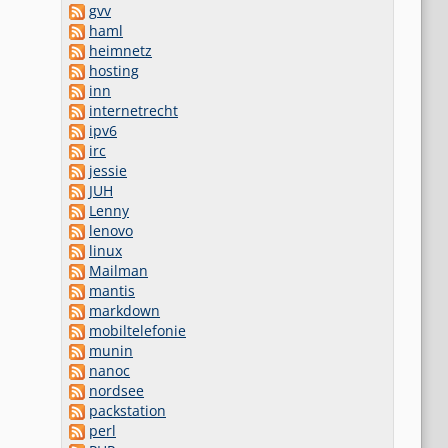
gvv
haml
heimnetz
hosting
inn
internetrecht
ipv6
irc
jessie
JUH
Lenny
lenovo
linux
Mailman
mantis
markdown
mobiltelefonie
munin
nanoc
nordsee
packstation
perl