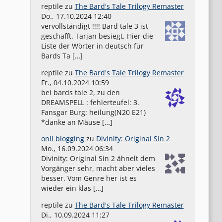
reptile
zu
The Bard's Tale Trilogy Remaster
Do., 17.10.2024 12:40
vervollständigt !!!! Bard tale 3 ist
geschafft. Tarjan besiegt. Hier die
Liste der Wörter in deutsch für
Bards Ta […]
reptile
zu
The Bard's Tale Trilogy Remaster
Fr., 04.10.2024 10:59
bei bards tale 2, zu den
DREAMSPELL : fehlerteufel: 3.
Fansgar Burg: heilung(N20 E21)
*danke an Mäuse […]
onli blogging
zu
Divinity: Original Sin 2
Mo., 16.09.2024 06:34
Divinity: Original Sin 2 ähnelt dem
Vorgänger sehr, macht aber vieles
besser. Vom Genre her ist es
wieder ein klas […]
reptile
zu
The Bard's Tale Trilogy Remaster
Di., 10.09.2024 11:27