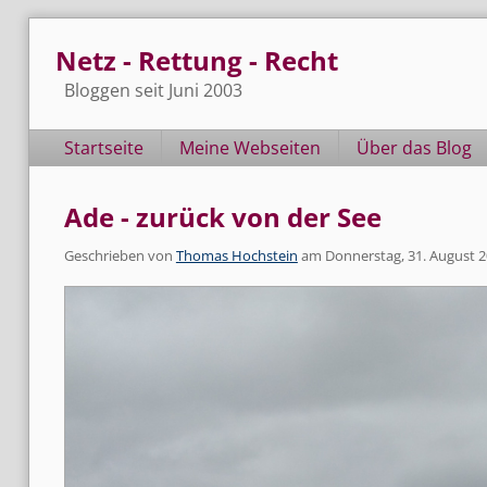
Skip
Netz - Rettung - Recht
to
content
Bloggen seit Juni 2003
Navigation
Startseite
Meine Webseiten
Über das Blog
Ade - zurück von der See
Geschrieben von
Thomas Hochstein
am
Donnerstag, 31. August 