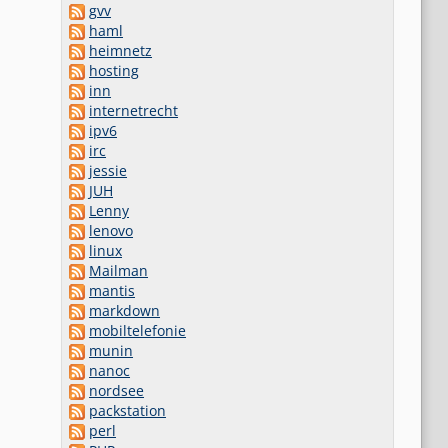
gvv
haml
heimnetz
hosting
inn
n
internetrecht
ipv6
irc
jessie
JUH
Lenny
lenovo
linux
Mailman
mantis
markdown
mobiltelefonie
munin
nanoc
nordsee
packstation
perl