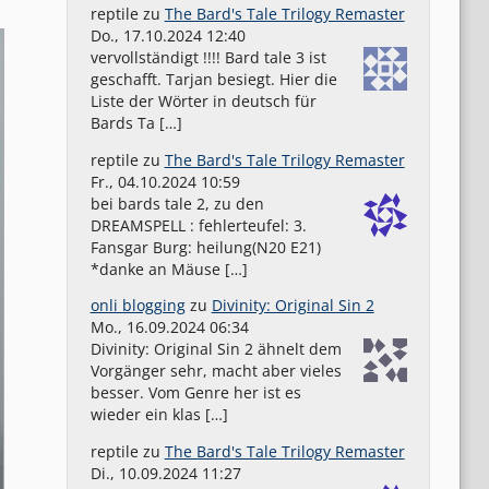
reptile
zu
The Bard's Tale Trilogy Remaster
Do., 17.10.2024 12:40
vervollständigt !!!! Bard tale 3 ist
geschafft. Tarjan besiegt. Hier die
Liste der Wörter in deutsch für
Bards Ta […]
reptile
zu
The Bard's Tale Trilogy Remaster
Fr., 04.10.2024 10:59
bei bards tale 2, zu den
DREAMSPELL : fehlerteufel: 3.
Fansgar Burg: heilung(N20 E21)
*danke an Mäuse […]
onli blogging
zu
Divinity: Original Sin 2
Mo., 16.09.2024 06:34
Divinity: Original Sin 2 ähnelt dem
Vorgänger sehr, macht aber vieles
besser. Vom Genre her ist es
wieder ein klas […]
reptile
zu
The Bard's Tale Trilogy Remaster
Di., 10.09.2024 11:27