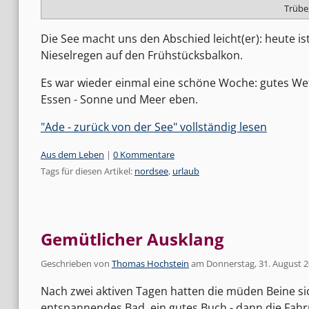
Trübe,
Die See macht uns den Abschied leicht(er): heute ist
Nieselregen auf den Frühstücksbalkon.
Es war wieder einmal eine schöne Woche: gutes Wett
Essen - Sonne und Meer eben.
"Ade - zurück von der See" vollständig lesen
Kategorien:
Aus dem Leben
|
0 Kommentare
Tags für diesen Artikel:
nordsee
,
urlaub
Gemütlicher Ausklang
Geschrieben von
Thomas Hochstein
am
Donnerstag, 31. August 
Nach zwei aktiven Tagen hatten die müden Beine si
entspannendes Bad, ein gutes Buch - dann die Fahr