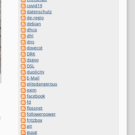
covid19
datenschutz
de-regio
debian
dhcp
dhl
dns
dovecot
DRK
dsgvo
DSL
duplicity
E-Mail
elitedangerous
exim
facebook
fd
flossnet
followerpower
2
fritzbox
git
guug