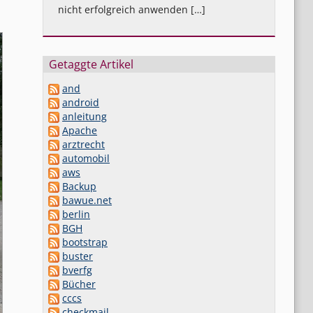
nicht erfolgreich anwenden […]
Getaggte Artikel
and
android
anleitung
Apache
arztrecht
automobil
aws
Backup
bawue.net
berlin
BGH
bootstrap
buster
bverfg
Bücher
cccs
checkmail