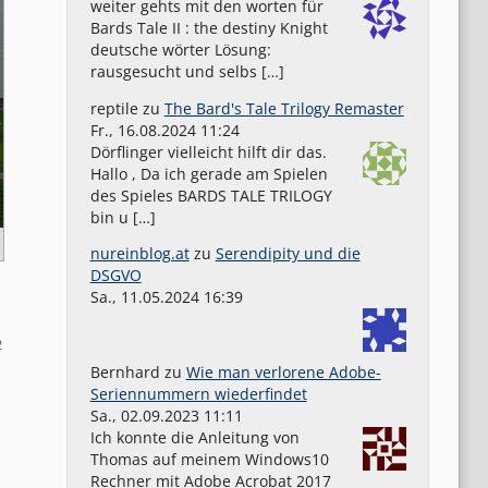
weiter gehts mit den worten für
Bards Tale II : the destiny Knight
deutsche wörter Lösung:
rausgesucht und selbs […]
reptile
zu
The Bard's Tale Trilogy Remaster
Fr., 16.08.2024 11:24
Dörflinger vielleicht hilft dir das.
Hallo , Da ich gerade am Spielen
des Spieles BARDS TALE TRILOGY
bin u […]
nureinblog.at
zu
Serendipity und die
DSGVO
Sa., 11.05.2024 16:39
2
Bernhard
zu
Wie man verlorene Adobe-
Seriennummern wiederfindet
Sa., 02.09.2023 11:11
Ich konnte die Anleitung von
Thomas auf meinem Windows10
Rechner mit Adobe Acrobat 2017