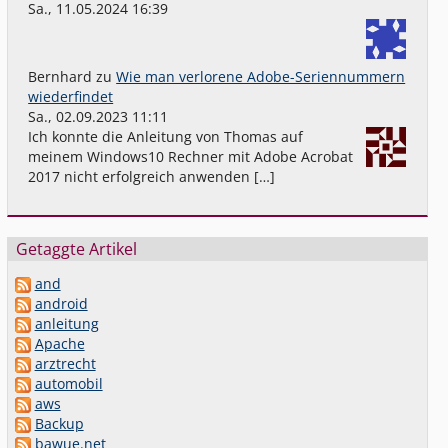
Sa., 11.05.2024 16:39
Bernhard
zu
Wie man verlorene Adobe-Seriennummern
wiederfindet
Sa., 02.09.2023 11:11
Ich konnte die Anleitung von Thomas auf
meinem Windows10 Rechner mit Adobe Acrobat
2017 nicht erfolgreich anwenden […]
Getaggte Artikel
and
android
anleitung
Apache
arztrecht
automobil
aws
Backup
bawue.net