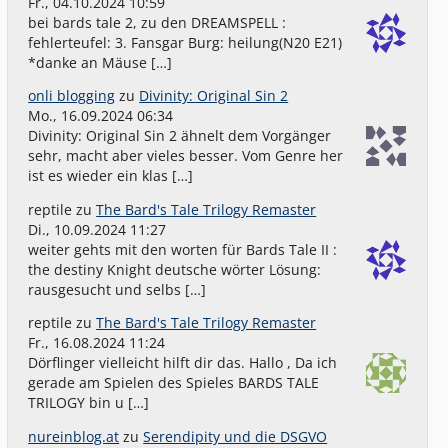
Fr., 04.10.2024 10:59
bei bards tale 2, zu den DREAMSPELL :
fehlerteufel: 3. Fansgar Burg: heilung(N20 E21)
*danke an Mäuse […]
onli blogging
zu
Divinity: Original Sin 2
Mo., 16.09.2024 06:34
Divinity: Original Sin 2 ähnelt dem Vorgänger
sehr, macht aber vieles besser. Vom Genre her
ist es wieder ein klas […]
reptile
zu
The Bard's Tale Trilogy Remaster
Di., 10.09.2024 11:27
weiter gehts mit den worten für Bards Tale II :
the destiny Knight deutsche wörter Lösung:
rausgesucht und selbs […]
reptile
zu
The Bard's Tale Trilogy Remaster
Fr., 16.08.2024 11:24
Dörflinger vielleicht hilft dir das. Hallo , Da ich
gerade am Spielen des Spieles BARDS TALE
TRILOGY bin u […]
nureinblog.at
zu
Serendipity und die DSGVO