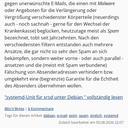
gegen unerwünschte E-Mails, die einen mit
Malware
oder Angeboten für die Verlängerung oder
Vergrößung verschiedenster Körperteile (neuerdings
auch - noch sachnah - gerne für den Wechsel der
Krankenkasse) beglücken, heutzutage meist als
Spam
bezeichnet, tobt seit Jahrzehnten. Nach den
verschiedensten Filtern entstanden auch mehrere
Ansätze, die gar nicht so sehr den Spam an sich
bekämpfen, sondern weiter vorne - oder auch parallel -
ansetzen und die (meist mit Spam verbundene)
Fälschung von Absenderadressen verhindern bzw.
umgekehrt eine (begrenzte) Garantie für die Echtheit
des Absenders übernehmen wollen.
"systemd-Unit für srsd unter Debian " vollständig lesen
Kategorien:
Bits'n'Bytes
|
6 Kommentare
Tags für diesen Artikel:
debian
,
e-mail
,
exim
,
spam
,
stretch
,
systemd
Zuletzt bearbeitet am 05.08.2026 22:07