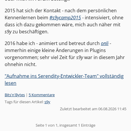
2015 hat sich der Kontakt - nach dem persönlichen
Kennenlernen beim
#s9ycamp2015
- intensiviert, ohne
dass ich dazu gekommen wäre, mich auch näher mit
s9y
zu beschäftigen.
2016 habe ich - animiert und betreut durch
onli
-
immerhin einige kleine Änderungen in Plugins
vorgenommen; sehr viel Zeit für
s9y
war in diesem Jahr
ohnehin nicht.
"Aufnahme ins Serendity-Entwickler-Team" vollständig
lesen
Kategorien:
Bits'n'Bytes
|
5 Kommentare
Tags für diesen Artikel:
s9y
Zuletzt bearbeitet am 06.08.2026 11:45
Pagination
Seite 1 von 1, insgesamt 1 Einträge