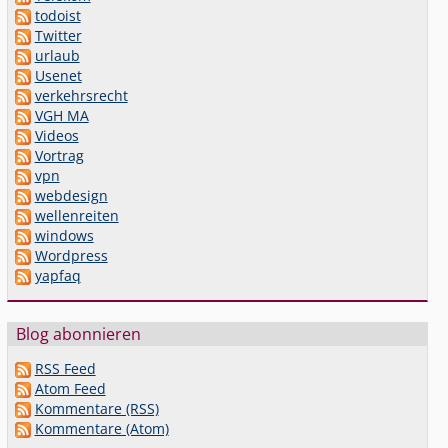
todoist
Twitter
urlaub
Usenet
verkehrsrecht
VGH MA
Videos
Vortrag
vpn
webdesign
wellenreiten
windows
Wordpress
yapfaq
Blog abonnieren
RSS Feed
Atom Feed
Kommentare (RSS)
Kommentare (Atom)