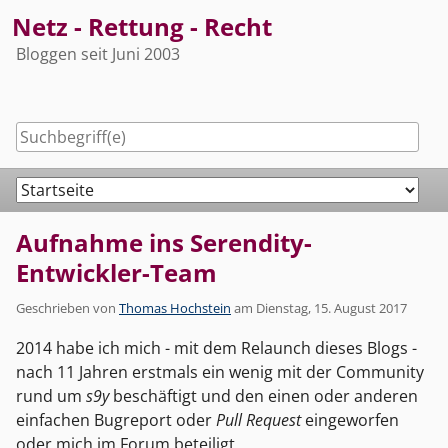
Skip
Netz - Rettung - Recht
to
Bloggen seit Juni 2003
content
Navigation
Aufnahme ins Serendity-
Entwickler-Team
Geschrieben von
Thomas Hochstein
am
Dienstag, 15. August 2017
2014 habe ich mich - mit dem Relaunch dieses Blogs -
nach 11 Jahren erstmals ein wenig mit der Community
rund um
s9y
beschäftigt und den einen oder anderen
einfachen Bugreport oder
Pull Request
eingeworfen
oder mich im Forum beteiligt.