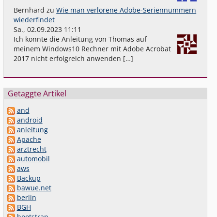
Bernhard
zu
Wie man verlorene Adobe-Seriennummern
wiederfindet
Sa., 02.09.2023 11:11
Ich konnte die Anleitung von Thomas auf
meinem Windows10 Rechner mit Adobe Acrobat
2017 nicht erfolgreich anwenden […]
Getaggte Artikel
and
android
anleitung
Apache
arztrecht
automobil
aws
Backup
bawue.net
berlin
BGH
bootstrap