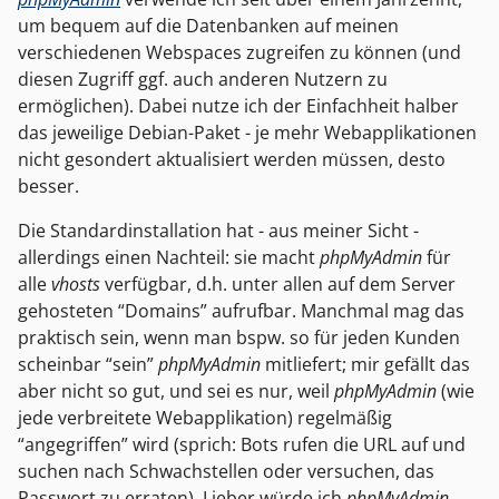
um bequem auf die Datenbanken auf meinen
verschiedenen Webspaces zugreifen zu können (und
diesen Zugriff ggf. auch anderen Nutzern zu
ermöglichen). Dabei nutze ich der Einfachheit halber
das jeweilige Debian-Paket - je mehr Webapplikationen
nicht gesondert aktualisiert werden müssen, desto
besser.
Die Standardinstallation hat - aus meiner Sicht -
allerdings einen Nachteil: sie macht
phpMyAdmin
für
alle
vhosts
verfügbar, d.h. unter allen auf dem Server
gehosteten “Domains” aufrufbar. Manchmal mag das
praktisch sein, wenn man bspw. so für jeden Kunden
scheinbar “sein”
phpMyAdmin
mitliefert; mir gefällt das
aber nicht so gut, und sei es nur, weil
phpMyAdmin
(wie
jede verbreitete Webapplikation) regelmäßig
“angegriffen” wird (sprich: Bots rufen die URL auf und
suchen nach Schwachstellen oder versuchen, das
Passwort zu erraten). Lieber würde ich
phpMyAdmin