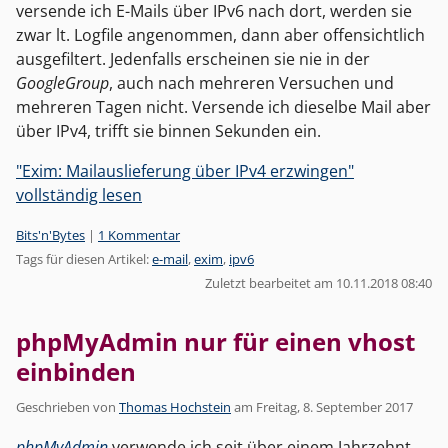
versende ich E-Mails über IPv6 nach dort, werden sie
zwar lt. Logfile angenommen, dann aber offensichtlich
ausgefiltert. Jedenfalls erscheinen sie nie in der
GoogleGroup
, auch nach mehreren Versuchen und
mehreren Tagen nicht. Versende ich dieselbe Mail aber
über IPv4, trifft sie binnen Sekunden ein.
"Exim: Mailauslieferung über IPv4 erzwingen"
vollständig lesen
Kategorien:
Bits'n'Bytes
|
1 Kommentar
Tags für diesen Artikel:
e-mail
,
exim
,
ipv6
Zuletzt bearbeitet am 10.11.2018 08:40
phpMyAdmin nur für einen vhost
einbinden
Geschrieben von
Thomas Hochstein
am
Freitag, 8. September 2017
phpMyAdmin
verwende ich seit über einem Jahrzehnt,