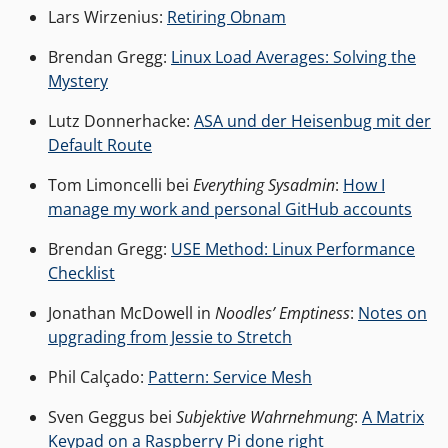
Lars Wirzenius:
Retiring Obnam
Brendan Gregg:
Linux Load Averages: Solving the
Mystery
Lutz Donnerhacke:
ASA und der Heisenbug mit der
Default Route
Tom Limoncelli bei
Everything Sysadmin
:
How I
manage my work and personal GitHub accounts
Brendan Gregg:
USE Method: Linux Performance
Checklist
Jonathan McDowell in
Noodles’ Emptiness
:
Notes on
upgrading from Jessie to Stretch
Phil Calçado:
Pattern: Service Mesh
Sven Geggus bei
Subjektive Wahrnehmung
:
A Matrix
Keypad on a Raspberry Pi done right