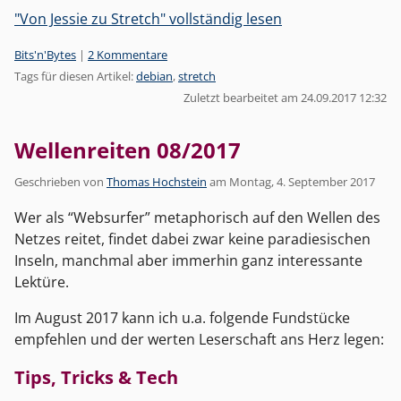
"Von Jessie zu Stretch" vollständig lesen
Kategorien:
Bits'n'Bytes
|
2 Kommentare
Tags für diesen Artikel:
debian
,
stretch
Zuletzt bearbeitet am 24.09.2017 12:32
Wellenreiten 08/2017
Geschrieben von
Thomas Hochstein
am
Montag, 4. September 2017
Wer als “Websurfer” metaphorisch auf den Wellen des
Netzes reitet, findet dabei zwar keine paradiesischen
Inseln, manchmal aber immerhin ganz interessante
Lektüre.
Im August 2017 kann ich u.a. folgende Fundstücke
empfehlen und der werten Leserschaft ans Herz legen:
Tips, Tricks & Tech