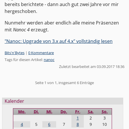
bereits berichtete - dann auch gut zwei Jahre vor mir
hergeschoben.
Nunmehr werden aber endlich alle meine Präsenzen
mit
Nanoc 4
erzeugt.
"Nanoc: Upgrade von 3.x auf 4.x" vollständig lesen
Kategorien:
Bits'n'Bytes
|
0 Kommentare
Tags für diesen Artikel:
nanoc
Zuletzt bearbeitet am 03.09.2017 18:36
Pagination
Seite 1 von 1, insgesamt 6 Einträge
Seitenleiste
Kalender
Mo.
Di.
Mi.
Do.
Fr.
Sa.
So.
1
2
3
4
5
6
7
8
9
10