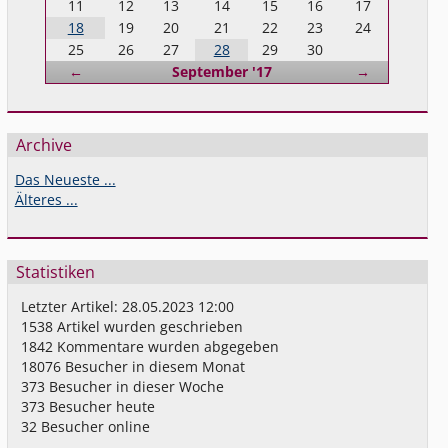
11
12
13
14
15
16
17
18
19
20
21
22
23
24
25
26
27
28
29
30
Zurück
Vorwärts
←
September '17
→
Archive
Das Neueste ...
Älteres ...
Statistiken
Letzter Artikel:
28.05.2023 12:00
1538
Artikel wurden geschrieben
1842
Kommentare wurden abgegeben
18076
Besucher in diesem Monat
373
Besucher in dieser Woche
373
Besucher heute
32
Besucher online