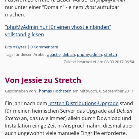
nur unter einer “Domain” - einem
vhost
aufrufbar
machen.
"phpMyAdmin nur für einen vhost einbinden"
vollständig lesen
Kategorien:
Bits'n'Bytes
|
0 Kommentare
Tags für diesen Artikel:
apache
,
debian
,
phpmyadmin
,
stretch
Zuletzt bearbeitet am 08.09.2017 06:54
Von Jessie zu Stretch
Geschrieben von
Thomas Hochstein
am
Mittwoch, 6. September 2017
Ein Jahr nach dem
letzten Distributions-Upgrade
stand
für meinen heimischen Server das Upgrade auf
Debian
Stretch
an, das (wie immer) allein durch Download und
Installation einige Zeit in Anspruch nahm, diesmal aber
auch ungewohnt viele manuelle Eingriffe erforderte.