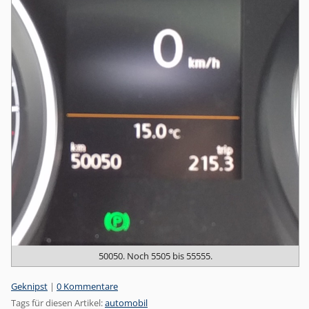
50050. Noch 5505 bis 55555.
Kategorien:
Geknipst
|
0 Kommentare
Tags für diesen Artikel:
automobil