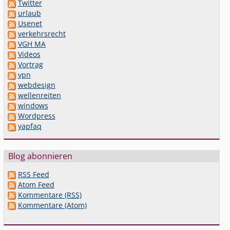
Twitter
urlaub
Usenet
verkehrsrecht
VGH MA
Videos
Vortrag
vpn
webdesign
wellenreiten
windows
Wordpress
yapfaq
Blog abonnieren
RSS Feed
Atom Feed
Kommentare (RSS)
Kommentare (Atom)