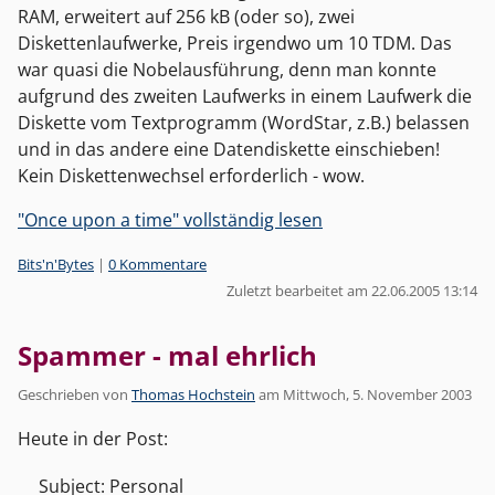
RAM, erweitert auf 256 kB (oder so), zwei
Diskettenlaufwerke, Preis irgendwo um 10 TDM. Das
war quasi die Nobelausführung, denn man konnte
aufgrund des zweiten Laufwerks in einem Laufwerk die
Diskette vom Textprogramm (WordStar, z.B.) belassen
und in das andere eine Datendiskette einschieben!
Kein Diskettenwechsel erforderlich - wow.
"Once upon a time" vollständig lesen
Kategorien:
Bits'n'Bytes
|
0 Kommentare
Zuletzt bearbeitet am 22.06.2005 13:14
Spammer - mal ehrlich
Geschrieben von
Thomas Hochstein
am
Mittwoch, 5. November 2003
Heute in der Post:
Subject: Personal