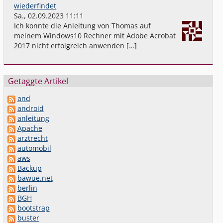
wiederfindet
Sa., 02.09.2023 11:11
Ich konnte die Anleitung von Thomas auf
meinem Windows10 Rechner mit Adobe Acrobat
2017 nicht erfolgreich anwenden […]
Getaggte Artikel
and
android
anleitung
Apache
arztrecht
automobil
aws
Backup
bawue.net
berlin
BGH
bootstrap
buster