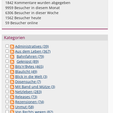
1842
Kommentare wurden abgegeben
9959
Besucher in diesem Monat
6306
Besucher in dieser Woche
1562
Besucher heute
59
Besucher online
Kategorien
Administratives (39)
Aus dem Leben (367)
Bahnfahren (79)
Geknipst (89)
Bits'n'Bytes (465)
Blaulicht (49)
Blick in die Welt (3)
Dosensuche (7)
Mit Band und Mütze (3)
Netzleben (283)
Releases (73)
Rezensionen (74)
Unmut (58)
Von Rechts wegen (82)