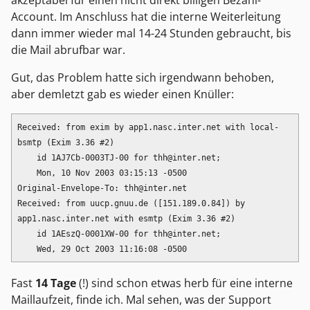
akzeptabel für einen nicht direkt billigen Bezahl-
Account. Im Anschluss hat die interne Weiterleitung
dann immer wieder mal 14-24 Stunden gebraucht, bis
die Mail abrufbar war.
Gut, das Problem hatte sich irgendwann behoben,
aber demletzt gab es wieder einen Knüller:
Received: from exim by app1.nasc.inter.net with local-
bsmtp (Exim 3.36 #2)

    id 1AJ7Cb-0003TJ-00 for thh@inter.net;

    Mon, 10 Nov 2003 03:15:13 -0500  

Original-Envelope-To: thh@inter.net  

Received: from uucp.gnuu.de ([151.189.0.84]) by 
app1.nasc.inter.net with esmtp (Exim 3.36 #2)

    id 1AEszQ-0001XW-00 for thh@inter.net;

Fast
14 Tage
(!) sind schon etwas herb für eine interne
Maillaufzeit, finde ich. Mal sehen, was der Support