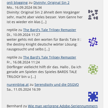
onli blogging
zu
Divinity: Original Sin 2
Mo., 16.09.2024 06:34
Divinity: Original Sin 2 ähnelt dem Vorgänger
sehr, macht aber vieles besser. Vom Genre her
ist es wieder ein klas […]
reptile
zu
The Bard's Tale Trilogy Remaster
Di., 10.09.2024 11:27
weiter gehts mit den worten für Bards Tale II :
the destiny Knight deutsche wörter Lösung:
rausgesucht und selbs […]
reptile
zu
The Bard's Tale Trilogy Remaster
Fr., 16.08.2024 11:24
Dörflinger vielleicht hilft dir das. Hallo , Da ich
gerade am Spielen des Spieles BARDS TALE
TRILOGY bin u […]
nureinblog.at
zu
Serendipity und die DSGVO
Sa., 11.05.2024 16:39
Bernhard
zu
Wie man verlorene Adobe-Seriennummern