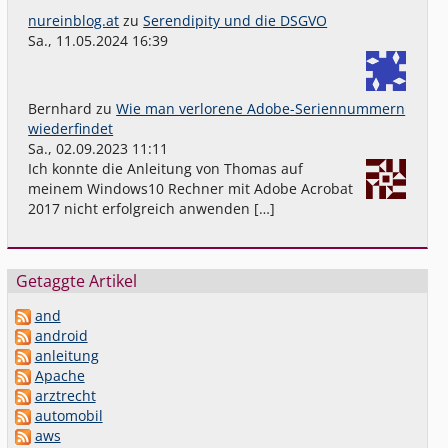
nureinblog.at
zu
Serendipity und die DSGVO
Sa., 11.05.2024 16:39
Bernhard
zu
Wie man verlorene Adobe-Seriennummern
wiederfindet
Sa., 02.09.2023 11:11
Ich konnte die Anleitung von Thomas auf
meinem Windows10 Rechner mit Adobe Acrobat
2017 nicht erfolgreich anwenden […]
Getaggte Artikel
and
android
anleitung
Apache
arztrecht
automobil
aws