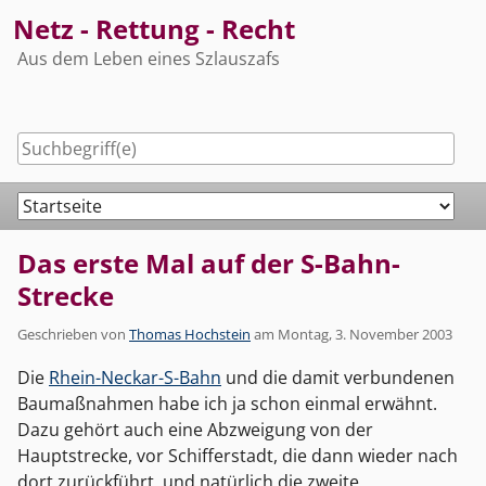
Skip
Netz - Rettung - Recht
to
Aus dem Leben eines Szlauszafs
content
Navigation
Das erste Mal auf der S-Bahn-
Strecke
Geschrieben von
Thomas Hochstein
am
Montag, 3. November 2003
Die
Rhein-Neckar-S-Bahn
und die damit verbundenen
Baumaßnahmen habe ich ja schon einmal erwähnt.
Dazu gehört auch eine Abzweigung von der
Hauptstrecke, vor Schifferstadt, die dann wieder nach
dort zurückführt, und natürlich die zweite