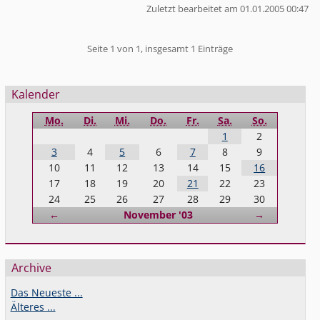
Zuletzt bearbeitet am 01.01.2005 00:47
Pagination
Seite 1 von 1, insgesamt 1 Einträge
Seitenleiste
Kalender
Mo.
Di.
Mi.
Do.
Fr.
Sa.
So.
1
2
3
4
5
6
7
8
9
10
11
12
13
14
15
16
17
18
19
20
21
22
23
24
25
26
27
28
29
30
Zurück
Vorwärts
←
November '03
→
Archive
Das Neueste ...
Älteres ...