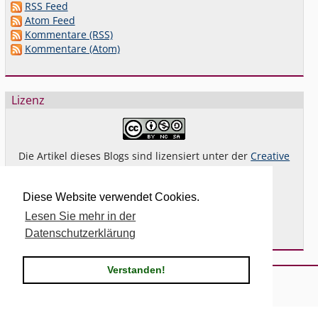
RSS Feed
Atom Feed
Kommentare (RSS)
Kommentare (Atom)
Lizenz
Die Artikel dieses Blogs sind lizensiert unter der
Creative
Commons Lizenz By-NC-SA 4.0 dt.
Das gilt
nicht
für Bilder oder (andere) erkennbare
Diese Website verwendet Cookies.
Fremdinhalte und explizit anders gekennzeichnete
Lesen Sie mehr in der
Beiträge.
Datenschutzerklärung
Verstanden!
Powered by
Serendipity
& the
2k11
theme.