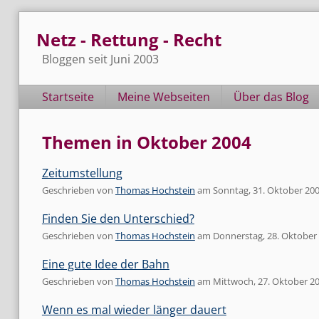
Skip
Netz - Rettung - Recht
to
content
Bloggen seit Juni 2003
Navigation
Startseite
Meine Webseiten
Über das Blog
Themen in Oktober 2004
Zeitumstellung
Geschrieben von
Thomas Hochstein
am
Sonntag, 31. Oktober 20
Finden Sie den Unterschied?
Geschrieben von
Thomas Hochstein
am
Donnerstag, 28. Oktober
Eine gute Idee der Bahn
Geschrieben von
Thomas Hochstein
am
Mittwoch, 27. Oktober 2
Wenn es mal wieder länger dauert