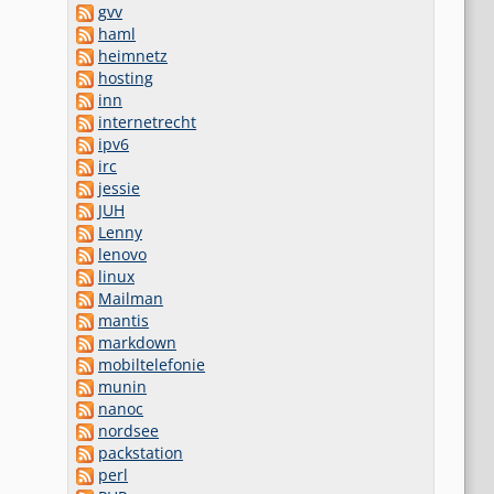
gvv
haml
heimnetz
hosting
inn
internetrecht
ipv6
irc
jessie
JUH
Lenny
lenovo
linux
Mailman
mantis
markdown
mobiltelefonie
munin
nanoc
nordsee
packstation
perl