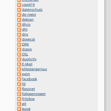
covid19
datenschutz
de-regio
debian
dhcp
dhl
dns
dovecot
DRK
dsgvo
DSL
duplicity
E-Mail
elitedangerous
exim
facebook
fd
flossnet
followerpower
fritzbox
git
guug