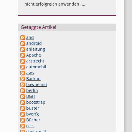
nicht erfolgreich anwenden […]
Getaggte Artikel
and
android
anleitung
Apache
arztrecht
automobil
aws
Backup
bawue.net
berlin
BGH
bootstrap
buster
bverfg
Bücher
cccs
checkmail