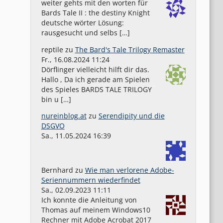
weiter gehts mit den worten für
Bards Tale II : the destiny Knight
deutsche wörter Lösung:
rausgesucht und selbs […]
reptile
zu
The Bard's Tale Trilogy Remaster
Fr., 16.08.2024 11:24
Dörflinger vielleicht hilft dir das.
Hallo , Da ich gerade am Spielen
des Spieles BARDS TALE TRILOGY
bin u […]
nureinblog.at
zu
Serendipity und die
DSGVO
Sa., 11.05.2024 16:39
Bernhard
zu
Wie man verlorene Adobe-
Seriennummern wiederfindet
Sa., 02.09.2023 11:11
Ich konnte die Anleitung von
Thomas auf meinem Windows10
Rechner mit Adobe Acrobat 2017