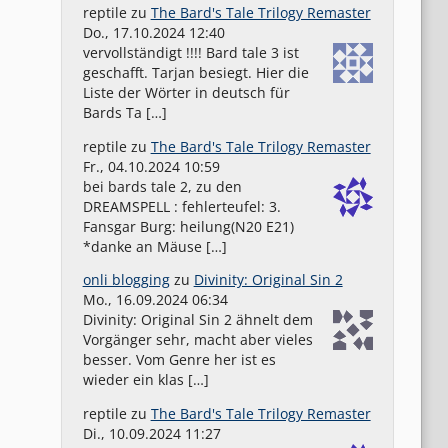
reptile
zu
The Bard's Tale Trilogy Remaster
Do., 17.10.2024 12:40
vervollständigt !!!! Bard tale 3 ist
geschafft. Tarjan besiegt. Hier die
Liste der Wörter in deutsch für
Bards Ta […]
reptile
zu
The Bard's Tale Trilogy Remaster
Fr., 04.10.2024 10:59
bei bards tale 2, zu den
DREAMSPELL : fehlerteufel: 3.
Fansgar Burg: heilung(N20 E21)
*danke an Mäuse […]
onli blogging
zu
Divinity: Original Sin 2
Mo., 16.09.2024 06:34
Divinity: Original Sin 2 ähnelt dem
Vorgänger sehr, macht aber vieles
besser. Vom Genre her ist es
wieder ein klas […]
reptile
zu
The Bard's Tale Trilogy Remaster
Di., 10.09.2024 11:27