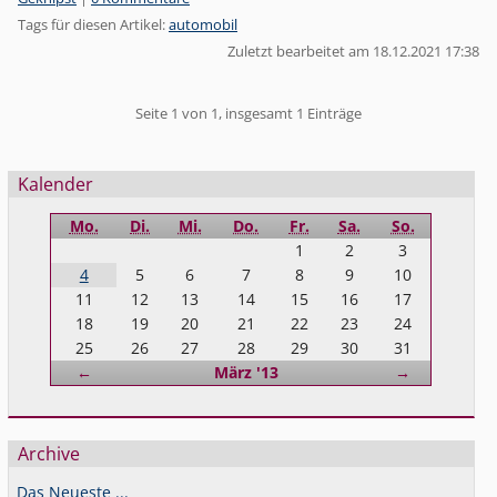
Tags für diesen Artikel:
automobil
Zuletzt bearbeitet am 18.12.2021 17:38
Pagination
Seite 1 von 1, insgesamt 1 Einträge
Seitenleiste
Kalender
Mo.
Di.
Mi.
Do.
Fr.
Sa.
So.
1
2
3
4
5
6
7
8
9
10
11
12
13
14
15
16
17
18
19
20
21
22
23
24
25
26
27
28
29
30
31
Zurück
Vorwärts
←
März '13
→
Archive
Das Neueste ...