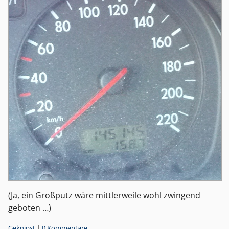
(Ja, ein Großputz wäre mittlerweile wohl zwingend
geboten …)
Kategorien:
Geknipst
|
0 Kommentare