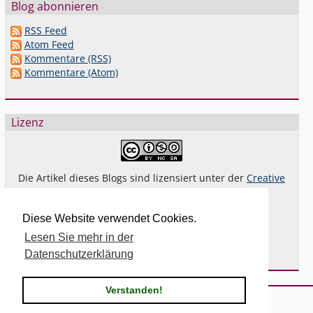
Blog abonnieren
RSS Feed
Atom Feed
Kommentare (RSS)
Kommentare (Atom)
Lizenz
Die Artikel dieses Blogs sind lizensiert unter der
Creative
Commons Lizenz By-NC-SA 4.0 dt.
Das gilt
nicht
für Bilder oder (andere) erkennbare
Diese Website verwendet Cookies.
Fremdinhalte und explizit anders gekennzeichnete
Lesen Sie mehr in der
Beiträge.
Datenschutzerklärung
Verstanden!
Powered by
Serendipity
& the
2k11
theme.