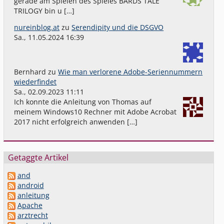
gerade am Spielen des Spieles BARDS TALE
TRILOGY bin u […]
nureinblog.at
zu
Serendipity und die DSGVO
Sa., 11.05.2024 16:39
Bernhard
zu
Wie man verlorene Adobe-Seriennummern
wiederfindet
Sa., 02.09.2023 11:11
Ich konnte die Anleitung von Thomas auf
meinem Windows10 Rechner mit Adobe Acrobat
2017 nicht erfolgreich anwenden […]
Getaggte Artikel
and
android
anleitung
Apache
arztrecht