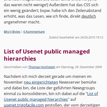
das waren nicht wenige!) Außerdem hat das CSS sich
ein wenig geändert; bspw. habe ich den Zeilenabstand
erhöht, was das Lesen, wie ich finde, direkt
deutlich
angenehmer macht.
Kategorien:
Bits'n'Bytes
|
0 Kommentare
Zuletzt bearbeitet am 24.03.2010 19:12
List of Usenet public managed
hierarchies
Geschrieben von
Thomas Hochstein
am
Dienstag, 29. Dezember 2009
Nachdem ich mich derzeit gerade um meinen im
November
neu eingerichteten
Newsserver bemühe
und dabei bin, die Liste der geführten Newsgroups
einmal zu konsolidieren, bin ich dabei auf die "
List of
Usenet public managed hierarchies
" auf
usenet.trigofacile.com
gestoßen, der vom derzeitigen