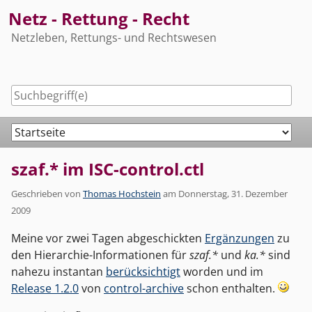
Skip
Netz - Rettung - Recht
to
Netzleben, Rettungs- und Rechtswesen
content
Navigation
szaf.* im ISC-control.ctl
Geschrieben von
Thomas Hochstein
am
Donnerstag, 31. Dezember
2009
Meine vor zwei Tagen abgeschickten
Ergänzungen
zu
den Hierarchie-Informationen für
szaf.*
und
ka.*
sind
nahezu instantan
berücksichtigt
worden und im
Release 1.2.0
von
control-archive
schon enthalten.