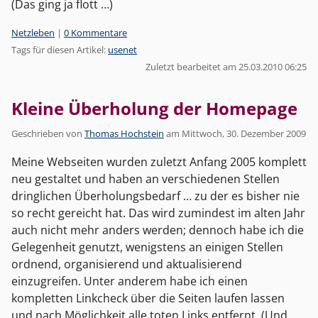
(Das ging ja flott …)
Kategorien:
Netzleben
|
0 Kommentare
Tags für diesen Artikel:
usenet
Zuletzt bearbeitet am 25.03.2010 06:25
Kleine Überholung der Homepage
Geschrieben von
Thomas Hochstein
am
Mittwoch, 30. Dezember 2009
Meine Webseiten wurden zuletzt Anfang 2005 komplett
neu gestaltet und haben an verschiedenen Stellen
dringlichen Überholungsbedarf … zu der es bisher nie
so recht gereicht hat. Das wird zumindest im alten Jahr
auch nicht mehr anders werden; dennoch habe ich die
Gelegenheit genutzt, wenigstens an einigen Stellen
ordnend, organisierend und aktualisierend
einzugreifen. Unter anderem habe ich einen
kompletten Linkcheck über die Seiten laufen lassen
und nach Möglichkeit alle toten Links entfernt. (Und