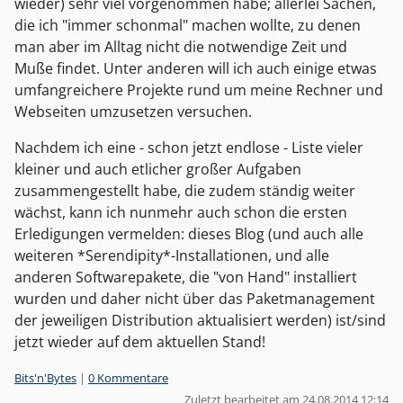
wieder) sehr viel vorgenommen habe; allerlei Sachen,
die ich "immer schonmal" machen wollte, zu denen
man aber im Alltag nicht die notwendige Zeit und
Muße findet. Unter anderen will ich auch einige etwas
umfangreichere Projekte rund um meine Rechner und
Webseiten umzusetzen versuchen.
Nachdem ich eine - schon jetzt endlose - Liste vieler
kleiner und auch etlicher großer Aufgaben
zusammengestellt habe, die zudem ständig weiter
wächst, kann ich nunmehr auch schon die ersten
Erledigungen vermelden: dieses Blog (und auch alle
weiteren *Serendipity*-Installationen, und alle
anderen Softwarepakete, die "von Hand" installiert
wurden und daher nicht über das Paketmanagement
der jeweiligen Distribution aktualisiert werden) ist/sind
jetzt wieder auf dem aktuellen Stand!
Kategorien:
Bits'n'Bytes
|
0 Kommentare
Zuletzt bearbeitet am 24.08.2014 12:14