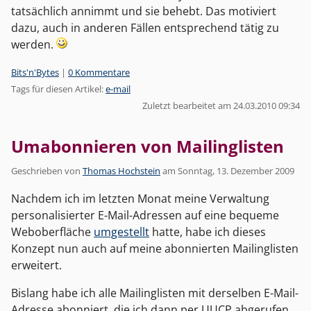
tatsächlich annimmt und sie behebt. Das motiviert
dazu, auch in anderen Fällen entsprechend tätig zu
werden.
Kategorien:
Bits'n'Bytes
|
0 Kommentare
Tags für diesen Artikel:
e-mail
Zuletzt bearbeitet am 24.03.2010 09:34
Umabonnieren von Mailinglisten
Geschrieben von
Thomas Hochstein
am
Sonntag, 13. Dezember 2009
Nachdem ich im letzten Monat meine Verwaltung
personalisierter E-Mail-Adressen auf eine bequeme
Weboberfläche
umgestellt
hatte, habe ich dieses
Konzept nun auch auf meine abonnierten Mailinglisten
erweitert.
Bislang habe ich alle Mailinglisten mit derselben E-Mail-
Adresse abonniert, die ich dann per UUCP abgerufen