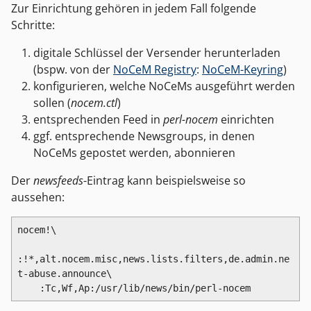
Zur Einrichtung gehören in jedem Fall folgende
Schritte:
digitale Schlüssel der Versender herunterladen
(bspw. von der
NoCeM Registry
:
NoCeM-Keyring
)
konfigurieren, welche NoCeMs ausgeführt werden
sollen (
nocem.ctl
)
entsprechenden Feed in
perl-nocem
einrichten
ggf. entsprechende Newsgroups, in denen
NoCeMs gepostet werden, abonnieren
Der
newsfeeds
-Eintrag kann beispielsweise so
aussehen:
nocem!\

:!*,alt.nocem.misc,news.lists.filters,de.admin.ne
t-abuse.announce\

    :Tc,Wf,Ap:/usr/lib/news/bin/perl-nocem