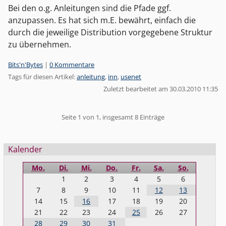
Bei den o.g. Anleitungen sind die Pfade ggf.
anzupassen. Es hat sich m.E. bewährt, einfach die
durch die jeweilige Distribution vorgegebene Struktur
zu übernehmen.
Kategorien:
Bits'n'Bytes
|
0 Kommentare
Tags für diesen Artikel:
anleitung
,
inn
,
usenet
Zuletzt bearbeitet am 30.03.2010 11:35
Pagination
Seite 1 von 1, insgesamt 8 Einträge
Seitenleiste
Kalender
Mo.
Di.
Mi.
Do.
Fr.
Sa.
So.
1
2
3
4
5
6
7
8
9
10
11
12
13
14
15
16
17
18
19
20
21
22
23
24
25
26
27
28
29
30
31