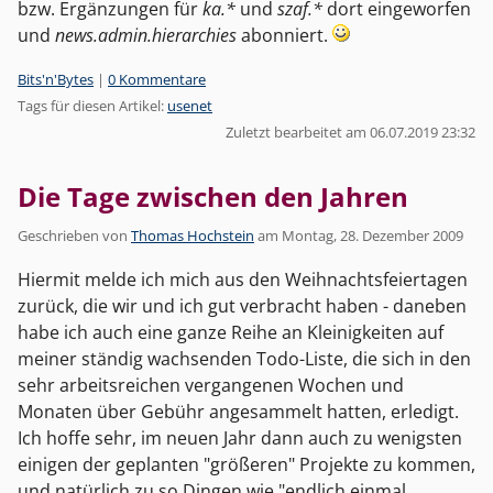
bzw. Ergänzungen für
ka.*
und
szaf.*
dort eingeworfen
und
news.admin.hierarchies
abonniert.
Kategorien:
Bits'n'Bytes
|
0 Kommentare
Tags für diesen Artikel:
usenet
Zuletzt bearbeitet am 06.07.2019 23:32
Die Tage zwischen den Jahren
Geschrieben von
Thomas Hochstein
am
Montag, 28. Dezember 2009
Hiermit melde ich mich aus den Weihnachtsfeiertagen
zurück, die wir und ich gut verbracht haben - daneben
habe ich auch eine ganze Reihe an Kleinigkeiten auf
meiner ständig wachsenden Todo-Liste, die sich in den
sehr arbeitsreichen vergangenen Wochen und
Monaten über Gebühr angesammelt hatten, erledigt.
Ich hoffe sehr, im neuen Jahr dann auch zu wenigsten
einigen der geplanten "größeren" Projekte zu kommen,
und natürlich zu so Dingen wie "endlich einmal