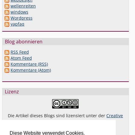
wellenreiten
windows
Wordpress
yapfaq
Blog abonnieren
RSS Feed
Atom Feed
Kommentare (RSS)
Kommentare (Atom)
Lizenz
Die Artikel dieses Blogs sind lizensiert unter der
Creative
Commons Lizenz By-NC-SA 4.0 dt.
Das gilt
nicht
für Bilder oder (andere) erkennbare
Diese Website verwendet Cookies.