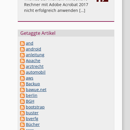
Rechner mit Adobe Acrobat 2017
nicht erfolgreich anwenden […]
Getaggte Artikel
and
android
anleitung
Apache
arztrecht
automobil
aws
Backup
bawue.net
berlin
BGH
bootstrap
buster
bverfg
Bücher