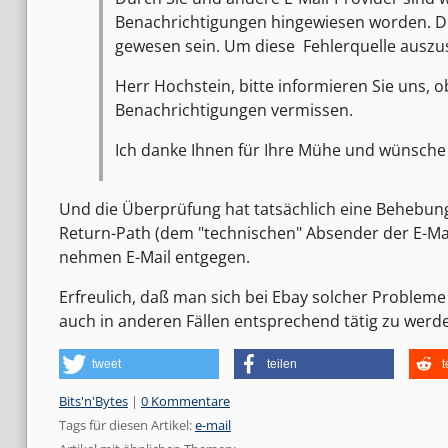
Benachrichtigungen hingewiesen worden. Di
gewesen sein. Um diese Fehlerquelle auszusc
Herr Hochstein, bitte informieren Sie uns, 
Benachrichtigungen vermissen.
Ich danke Ihnen für Ihre Mühe und wünsch
Und die Überprüfung hat tatsächlich eine Behebun
Return-Path (dem "technischen" Absender der E-Mai
nehmen E-Mail entgegen.
Erfreulich, daß man sich bei Ebay solcher Probleme
auch in anderen Fällen entsprechend tätig zu werd
tweet
teilen
t
Kategorien:
Bits'n'Bytes
|
0 Kommentare
Tags für diesen Artikel:
e-mail