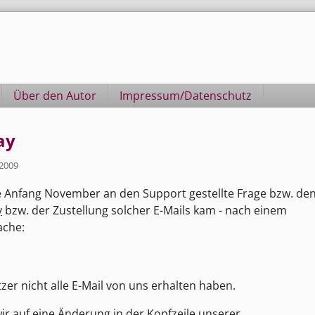
Über den Autor
Impressum/Datenschutz
ay
2009
 Anfang November an den Support gestellte Frage bzw. de
y
bzw. der Zustellung solcher E-Mails kam - nach einem
ache:
zer nicht alle E-Mail von uns erhalten haben.
ir auf eine Änderung in der Kopfzeile unserer