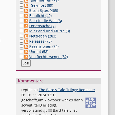
Bahnfahren (79)
Geknipst (89)
Bits'n'Bytes (465)
Blaulicht (49)
Blick in die Welt (3)
Dosensuche (7)
Mit Band und Mütze (3)
Netzleben (283)
4
Releases (73)
Rezensionen (74)
Unmut (58)
Von Rechts wegen (82)
Kommentare
reptile
zu
The Bard's Tale Trilogy Remaster
Fr., 01.11.2024 13:13
geschafft,am 7.oktober war es dann
soweit. teil3 erledigt.
vervollständigt !!!! Bard tale 3 ist