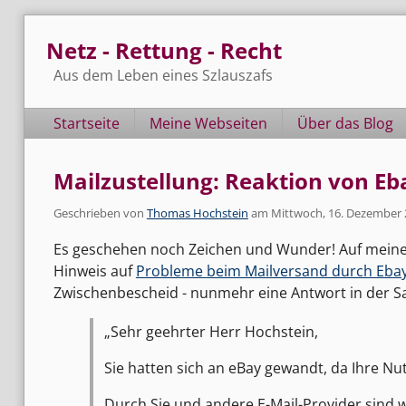
Skip
Netz - Rettung - Recht
to
content
Aus dem Leben eines Szlauszafs
Navigation
Startseite
Meine Webseiten
Über das Blog
Mailzustellung: Reaktion von Eb
Geschrieben von
Thomas Hochstein
am
Mittwoch, 16. Dezember 
Es geschehen noch Zeichen und Wunder! Auf meine
Hinweis auf
Probleme beim Mailversand durch Eba
Zwischenbescheid - nunmehr eine Antwort in der S
Sehr geehrter Herr Hochstein,
Sie hatten sich an eBay gewandt, da Ihre Nut
Durch Sie und andere E-Mail-Provider sind w