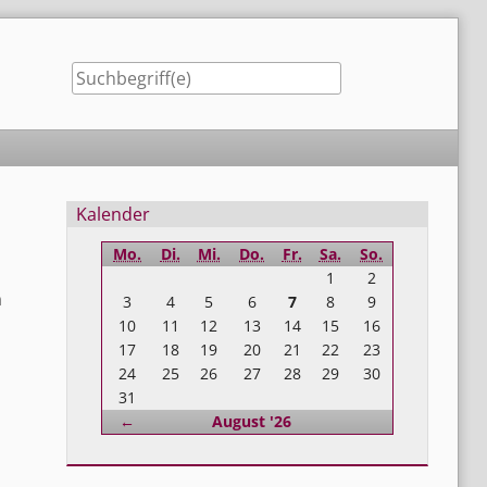
Seitenleiste
Kalender
Mo.
Di.
Mi.
Do.
Fr.
Sa.
So.
1
2
n
3
4
5
6
7
8
9
10
11
12
13
14
15
16
17
18
19
20
21
22
23
24
25
26
27
28
29
30
31
Zurück
←
August '26