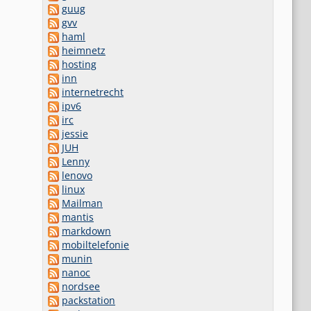
guug
gvv
haml
heimnetz
hosting
inn
internetrecht
ipv6
irc
jessie
JUH
Lenny
lenovo
linux
Mailman
mantis
markdown
mobiltelefonie
munin
nanoc
nordsee
packstation