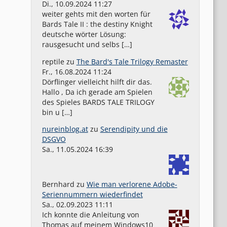
Di., 10.09.2024 11:27
weiter gehts mit den worten für
Bards Tale II : the destiny Knight
deutsche wörter Lösung:
rausgesucht und selbs […]
reptile
zu
The Bard's Tale Trilogy Remaster
Fr., 16.08.2024 11:24
Dörflinger vielleicht hilft dir das.
Hallo , Da ich gerade am Spielen
des Spieles BARDS TALE TRILOGY
bin u […]
nureinblog.at
zu
Serendipity und die
DSGVO
Sa., 11.05.2024 16:39
Bernhard
zu
Wie man verlorene Adobe-
Seriennummern wiederfindet
Sa., 02.09.2023 11:11
Ich konnte die Anleitung von
Thomas auf meinem Windows10