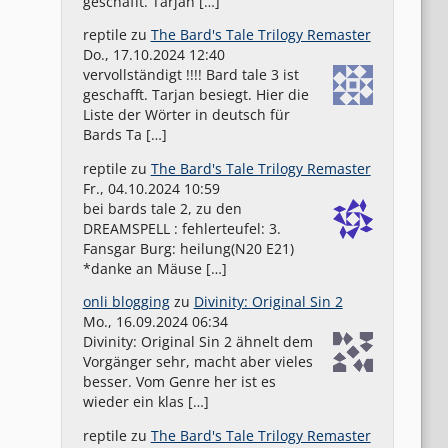
geschafft. Tarjan […]
reptile
zu
The Bard's Tale Trilogy Remaster
Do., 17.10.2024 12:40
vervollständigt !!!! Bard tale 3 ist
geschafft. Tarjan besiegt. Hier die
Liste der Wörter in deutsch für
Bards Ta […]
reptile
zu
The Bard's Tale Trilogy Remaster
Fr., 04.10.2024 10:59
bei bards tale 2, zu den
DREAMSPELL : fehlerteufel: 3.
Fansgar Burg: heilung(N20 E21)
*danke an Mäuse […]
onli blogging
zu
Divinity: Original Sin 2
Mo., 16.09.2024 06:34
Divinity: Original Sin 2 ähnelt dem
Vorgänger sehr, macht aber vieles
besser. Vom Genre her ist es
wieder ein klas […]
reptile
zu
The Bard's Tale Trilogy Remaster