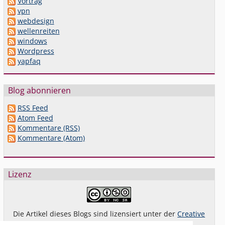
Vortrag
vpn
webdesign
wellenreiten
windows
Wordpress
yapfaq
Blog abonnieren
RSS Feed
Atom Feed
Kommentare (RSS)
Kommentare (Atom)
Lizenz
Die Artikel dieses Blogs sind lizensiert unter der
Creative
Commons Lizenz By-NC-SA 4.0 dt.