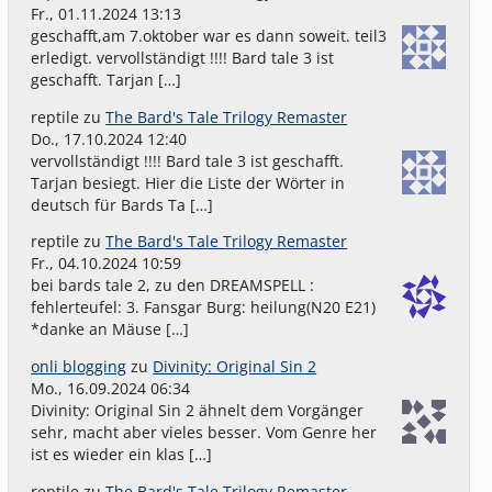
Fr., 01.11.2024 13:13
geschafft,am 7.oktober war es dann soweit. teil3
erledigt. vervollständigt !!!! Bard tale 3 ist
geschafft. Tarjan […]
reptile
zu
The Bard's Tale Trilogy Remaster
Do., 17.10.2024 12:40
vervollständigt !!!! Bard tale 3 ist geschafft.
Tarjan besiegt. Hier die Liste der Wörter in
deutsch für Bards Ta […]
reptile
zu
The Bard's Tale Trilogy Remaster
Fr., 04.10.2024 10:59
bei bards tale 2, zu den DREAMSPELL :
fehlerteufel: 3. Fansgar Burg: heilung(N20 E21)
*danke an Mäuse […]
onli blogging
zu
Divinity: Original Sin 2
Mo., 16.09.2024 06:34
Divinity: Original Sin 2 ähnelt dem Vorgänger
sehr, macht aber vieles besser. Vom Genre her
ist es wieder ein klas […]
reptile
zu
The Bard's Tale Trilogy Remaster