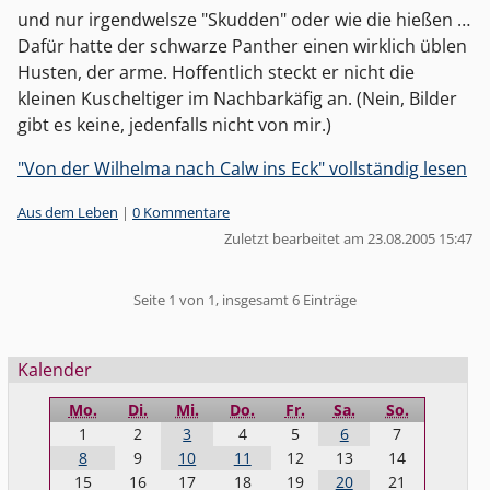
und nur irgendwelsze "Skudden" oder wie die hießen …
Dafür hatte der schwarze Panther einen wirklich üblen
Husten, der arme. Hoffentlich steckt er nicht die
kleinen Kuscheltiger im Nachbarkäfig an. (Nein, Bilder
gibt es keine, jedenfalls nicht von mir.)
"Von der Wilhelma nach Calw ins Eck" vollständig lesen
Kategorien:
Aus dem Leben
|
0 Kommentare
Zuletzt bearbeitet am 23.08.2005 15:47
Pagination
Seite 1 von 1, insgesamt 6 Einträge
Seitenleiste
Kalender
Mo.
Di.
Mi.
Do.
Fr.
Sa.
So.
1
2
3
4
5
6
7
8
9
10
11
12
13
14
15
16
17
18
19
20
21