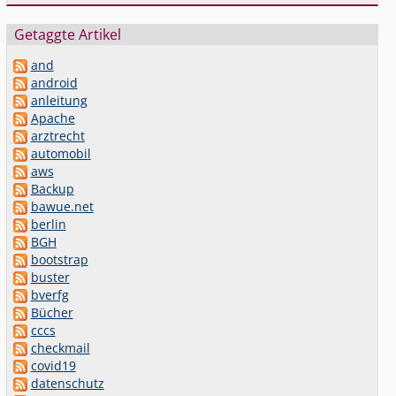
Getaggte Artikel
and
android
anleitung
Apache
arztrecht
automobil
aws
Backup
bawue.net
berlin
BGH
bootstrap
buster
bverfg
Bücher
cccs
checkmail
covid19
datenschutz