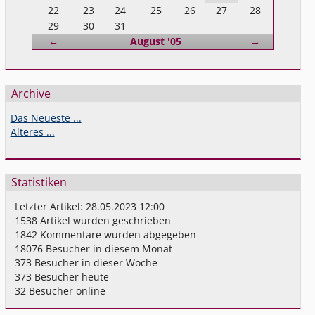
22
23
24
25
26
27
28
29
30
31
Zurück
Vorwärts
←
August '05
→
Archive
Das Neueste ...
Älteres ...
Statistiken
Letzter Artikel:
28.05.2023 12:00
1538
Artikel wurden geschrieben
1842
Kommentare wurden abgegeben
18076
Besucher in diesem Monat
373
Besucher in dieser Woche
373
Besucher heute
32
Besucher online