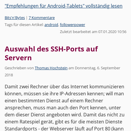
"Empfehlungen für Android-Tablets" vollständig lesen
Kategorien:
Bits'n'Bytes
|
7 Kommentare
Tags für diesen Artikel:
android
,
followerpower
Zuletzt bearbeitet am 07.01.2020 10:56
Auswahl des SSH-Ports auf
Servern
Geschrieben von
Thomas Hochstein
am
Donnerstag, 6. September
2018
Damit zwei Rechner über das Internet kommunizieren
können, müssen sie ihre IP-Adressen kennen; will man
einen bestimmten Dienst auf einem Rechner
ansprechen, muss man auch den Port kennen, unter
dem dieser Dienst angeboten wird. Damit das nicht zu
einem Ratespiel gerät, gibt es für die meisten Dienste
Standardports - der Webserver läuft auf Port 80 (kann