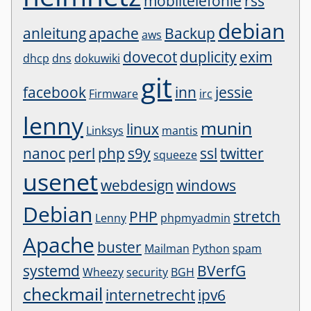
mobiltelefonie
rss
debian
anleitung
apache
Backup
aws
dovecot
duplicity
exim
dhcp
dns
dokuwiki
git
facebook
inn
jessie
Firmware
irc
lenny
munin
linux
Linksys
mantis
nanoc
perl
php
s9y
ssl
twitter
squeeze
usenet
webdesign
windows
Debian
PHP
stretch
Lenny
phpmyadmin
Apache
buster
Mailman
Python
spam
systemd
BVerfG
Wheezy
security
BGH
checkmail
internetrecht
ipv6