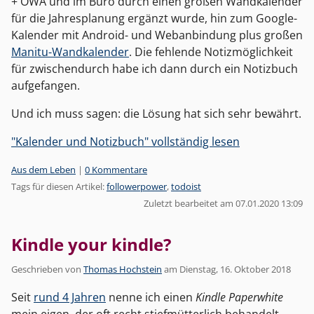
+ OWA und im Büro durch einen großen Wandkalender
für die Jahresplanung ergänzt wurde, hin zum Google-
Kalender mit Android- und Webanbindung plus großen
Manitu-Wandkalender
. Die fehlende Notizmöglichkeit
für zwischendurch habe ich dann durch ein Notizbuch
aufgefangen.
Und ich muss sagen: die Lösung hat sich sehr bewährt.
"Kalender und Notizbuch" vollständig lesen
Kategorien:
Aus dem Leben
|
0 Kommentare
Tags für diesen Artikel:
followerpower
,
todoist
Zuletzt bearbeitet am 07.01.2020 13:09
Kindle your kindle?
Geschrieben von
Thomas Hochstein
am
Dienstag, 16. Oktober 2018
Seit
rund 4 Jahren
nenne ich einen
Kindle Paperwhite
mein eigen, der oft recht stiefmütterlich behandelt