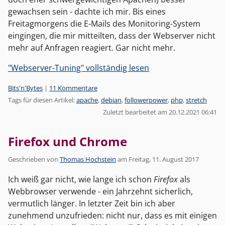
gewachsen sein - dachte ich mir. Bis eines
Freitagmorgens die E-Mails des Monitoring-System
eingingen, die mir mitteilten, dass der Webserver nicht
mehr auf Anfragen reagiert. Gar nicht mehr.
"Webserver-Tuning" vollständig lesen
Kategorien:
Bits'n'Bytes
|
11 Kommentare
Tags für diesen Artikel:
apache
,
debian
,
followerpower
,
php
,
stretch
Zuletzt bearbeitet am 20.12.2021 06:41
Firefox und Chrome
Geschrieben von
Thomas Hochstein
am
Freitag, 11. August 2017
Ich weiß gar nicht, wie lange ich schon
Firefox
als
Webbrowser verwende - ein Jahrzehnt sicherlich,
vermutlich länger. In letzter Zeit bin ich aber
zunehmend unzufrieden: nicht nur, dass es mit einigen