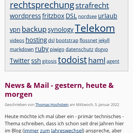
rechtsprechung
strafrecht
wordpress
fritzbox
DSL
urlaub
nordsee
Telekom
backup
vpn
synology
hosting
videos
dsl
bootstrap
flossnet
jekyll
ruby
markdown
piwigo
datenschutz
dsgvo
todoist
haml
Twitter
ssh
gitosis
agent
News & Mail - gestern, heute &
morgen
Geschrieben von
Thomas Hochstein
am
Mittwoch, 5. Januar 2022
Heute möchte ich mal über ein - primär technisches -
Thema schreiben, dass ich schon seit drei Jahren hier
im Blog (
immer
zum
Jahreswechsel
) anspreche, aber