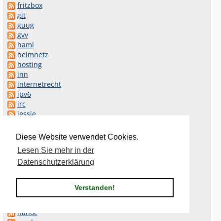
fritzbox
git
guug
gvv
haml
heimnetz
hosting
inn
internetrecht
ipv6
irc
jessie
JUH
Lenny
Diese Website verwendet Cookies.
lenovo
Lesen Sie mehr in der
linux
Datenschutzerklärung
Mailman
mantis
markdown
Verstanden!
mobiltelefonie
munin
nanoc