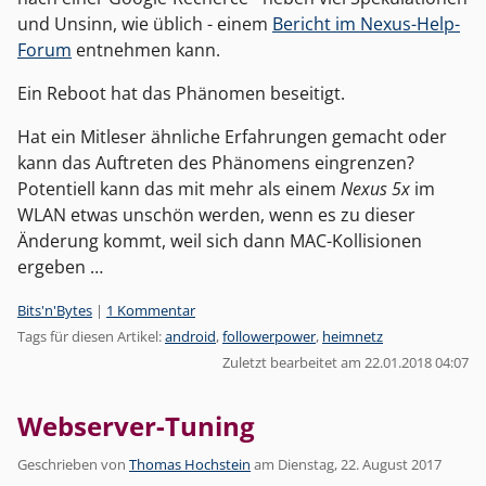
und Unsinn, wie üblich - einem
Bericht im Nexus-Help-
Forum
entnehmen kann.
Ein Reboot hat das Phänomen beseitigt.
Hat ein Mitleser ähnliche Erfahrungen gemacht oder
kann das Auftreten des Phänomens eingrenzen?
Potentiell kann das mit mehr als einem
Nexus 5x
im
WLAN etwas unschön werden, wenn es zu dieser
Änderung kommt, weil sich dann MAC-Kollisionen
ergeben …
Kategorien:
Bits'n'Bytes
|
1 Kommentar
Tags für diesen Artikel:
android
,
followerpower
,
heimnetz
Zuletzt bearbeitet am 22.01.2018 04:07
Webserver-Tuning
Geschrieben von
Thomas Hochstein
am
Dienstag, 22. August 2017