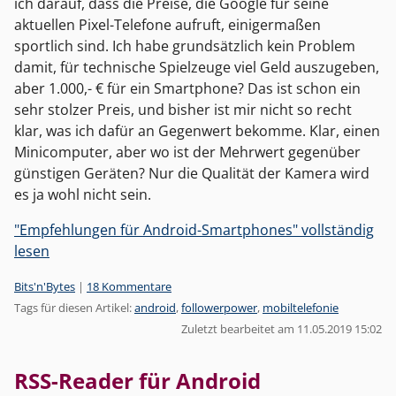
ich darauf, dass die Preise, die Google für seine
aktuellen Pixel-Telefone aufruft, einigermaßen
sportlich sind. Ich habe grundsätzlich kein Problem
damit, für technische Spielzeuge viel Geld auszugeben,
aber 1.000,- € für ein Smartphone? Das ist schon ein
sehr stolzer Preis, und bisher ist mir nicht so recht
klar, was ich dafür an Gegenwert bekomme. Klar, einen
Minicomputer, aber wo ist der Mehrwert gegenüber
günstigen Geräten? Nur die Qualität der Kamera wird
es ja wohl nicht sein.
"Empfehlungen für Android-Smartphones" vollständig
lesen
Kategorien:
Bits'n'Bytes
|
18 Kommentare
Tags für diesen Artikel:
android
,
followerpower
,
mobiltelefonie
Zuletzt bearbeitet am 11.05.2019 15:02
RSS-Reader für Android