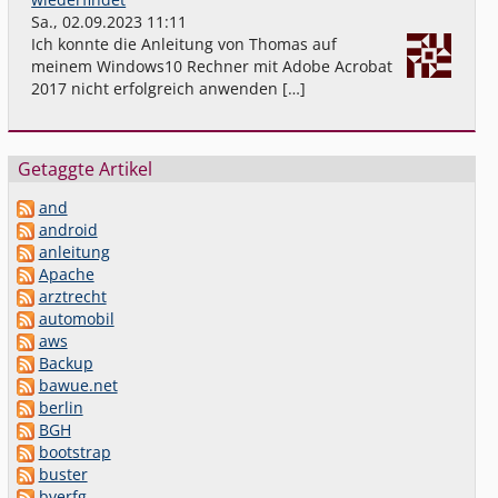
Sa., 02.09.2023 11:11
Ich konnte die Anleitung von Thomas auf
meinem Windows10 Rechner mit Adobe Acrobat
2017 nicht erfolgreich anwenden […]
Getaggte Artikel
and
android
anleitung
Apache
arztrecht
automobil
aws
Backup
bawue.net
berlin
BGH
bootstrap
buster
bverfg