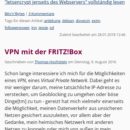
"letsencrypt jenseits des Webservers" vollständig lesen
Kategorien:
Bits'n'Bytes
|
3 Kommentare
Tags für diesen Artikel:
anleitung
,
debian
,
dovecot
,
exim
,
followerpower
,
inn
,
jessie
,
ssl
Zuletzt bearbeitet am 28.01.2018 12:46
VPN mit der FRITZ!Box
Geschrieben von
Thomas Hochstein
am
Dienstag, 9. August 2016
Schon lange interessiere ich mich für die Möglichkeiten
eines
VPN
, eines
Virtual Private Network
. Dabei geht es
mir weniger darum, meine tatsächliche IP-Adresse zu
verstecken, um Geoblocking zu umgehen oder böse
Dinge[tm] zu tun - gereizt hat mich vielmehr einerseits
die Möglichkeit, meinen Datenverkehr aus unsicheren
Netzen gesichert auszuleiten, vor allem aber der
Gedanke, mein heimisches Netzwerk mit anderen
Netzen zu koppeln oder mich von außen in mein