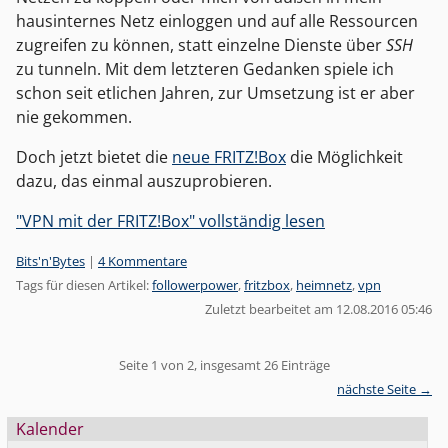
hausinternes Netz einloggen und auf alle Ressourcen
zugreifen zu können, statt einzelne Dienste über
SSH
zu tunneln. Mit dem letzteren Gedanken spiele ich
schon seit etlichen Jahren, zur Umsetzung ist er aber
nie gekommen.
Doch jetzt bietet die
neue FRITZ!Box
die Möglichkeit
dazu, das einmal auszuprobieren.
"VPN mit der FRITZ!Box" vollständig lesen
Kategorien:
Bits'n'Bytes
|
4 Kommentare
Tags für diesen Artikel:
followerpower
,
fritzbox
,
heimnetz
,
vpn
Zuletzt bearbeitet am 12.08.2016 05:46
Pagination
Seite 1 von 2, insgesamt 26 Einträge
nächste Seite →
Seitenleiste
Kalender