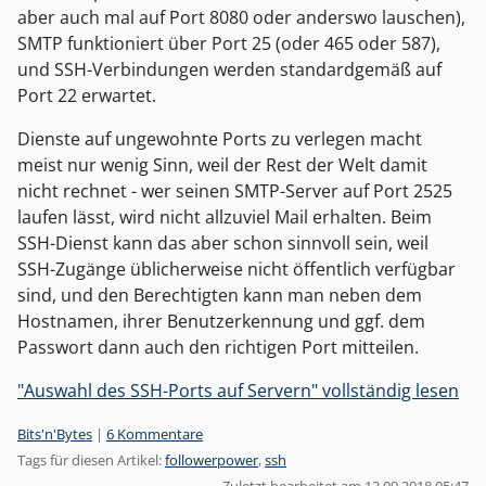
aber auch mal auf Port 8080 oder anderswo lauschen),
SMTP funktioniert über Port 25 (oder 465 oder 587),
und SSH-Verbindungen werden standardgemäß auf
Port 22 erwartet.
Dienste auf ungewohnte Ports zu verlegen macht
meist nur wenig Sinn, weil der Rest der Welt damit
nicht rechnet - wer seinen SMTP-Server auf Port 2525
laufen lässt, wird nicht allzuviel Mail erhalten. Beim
SSH-Dienst kann das aber schon sinnvoll sein, weil
SSH-Zugänge üblicherweise nicht öffentlich verfügbar
sind, und den Berechtigten kann man neben dem
Hostnamen, ihrer Benutzerkennung und ggf. dem
Passwort dann auch den richtigen Port mitteilen.
"Auswahl des SSH-Ports auf Servern" vollständig lesen
Kategorien:
Bits'n'Bytes
|
6 Kommentare
Tags für diesen Artikel:
followerpower
,
ssh
Zuletzt bearbeitet am 13.09.2018 05:47