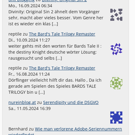
Mo., 16.09.2024 06:34
Divinity: Original Sin 2 ähnelt dem Vorgänger
sehr, macht aber vieles besser. Vom Genre her
ist es wieder ein klas […]
reptile
zu
The Bard's Tale Trilogy Remaster
Di., 10.09.2024 11:27
weiter gehts mit den worten für Bards Tale II :
the destiny Knight deutsche wörter Lösung:
rausgesucht und selbs […]
reptile
zu
The Bard's Tale Trilogy Remaster
Fr., 16.08.2024 11:24
Dörflinger vielleicht hilft dir das. Hallo , Da ich
gerade am Spielen des Spieles BARDS TALE
TRILOGY bin u […]
nureinblog.at
zu
Serendipity und die DSGVO
Sa., 11.05.2024 16:39
Bernhard
zu
Wie man verlorene Adobe-Seriennummern
wiederfindet