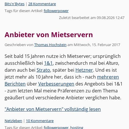
Kategorien:
Bits'n'Bytes
|
28 Kommentare
Tags für diesen Artikel:
followerpower
Zuletzt bearbeitet am 09.08.2026 12:47
Anbieter von Mietservern
Geschrieben von
Thomas Hochstein
am
Mittwoch, 15. Februar 2017
Seit bald 15 Jahren nutze ich Mietserver; ursprünglich
ausschließlich bei
1&1
, zwischendurch mal bei
Alturo
,
dann auch bei
Strato
, später bei
Hetzner
. Und es ist
jetzt mehr als 10 Jahre her, dass ich - nach
mehreren
Berichten
über
Verbesserungen
des Angebots bei 1&1
- zum letzten Mal meine Präferenzen zu dem Thema
geäußert und verschiedene Anbieter verglichen habe.
"Anbieter von Mietservern" vollständig lesen
Kategorien:
Netzleben
|
10 Kommentare
Tags für diesen Artikel:
followerpower
,
hosting