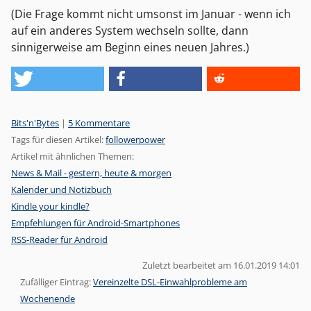
(Die Frage kommt nicht umsonst im Januar - wenn ich
auf ein anderes System wechseln sollte, dann
sinnigerweise am Beginn eines neuen Jahres.)
Kategorien:
Bits'n'Bytes
|
5 Kommentare
Tags für diesen Artikel:
followerpower
Artikel mit ähnlichen Themen:
News & Mail - gestern, heute & morgen
Kalender und Notizbuch
Kindle your kindle?
Empfehlungen für Android-Smartphones
RSS-Reader für Android
Zuletzt bearbeitet am 16.01.2019 14:01
Zufälliger Eintrag:
Vereinzelte DSL-Einwahlprobleme am
Wochenende