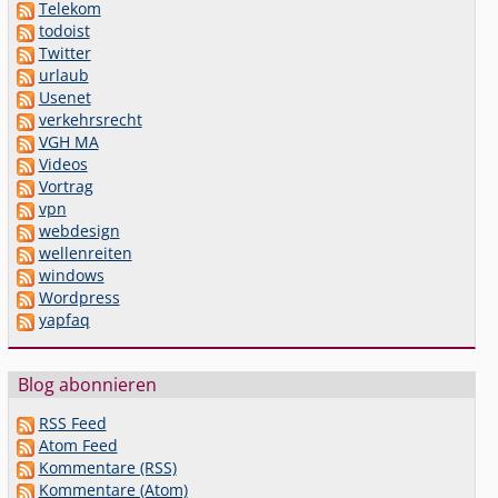
Telekom
todoist
Twitter
urlaub
Usenet
verkehrsrecht
VGH MA
Videos
Vortrag
vpn
webdesign
wellenreiten
windows
Wordpress
yapfaq
Blog abonnieren
RSS Feed
Atom Feed
Kommentare (RSS)
Kommentare (Atom)