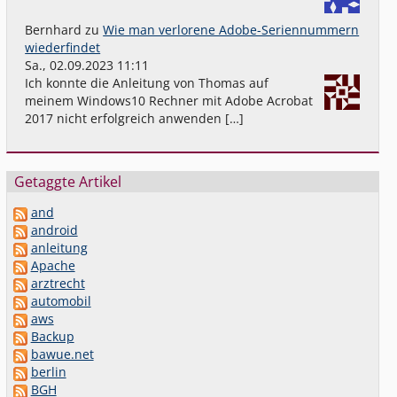
Bernhard
zu
Wie man verlorene Adobe-Seriennummern
wiederfindet
Sa., 02.09.2023 11:11
Ich konnte die Anleitung von Thomas auf
meinem Windows10 Rechner mit Adobe Acrobat
2017 nicht erfolgreich anwenden […]
Getaggte Artikel
and
android
anleitung
Apache
arztrecht
automobil
aws
Backup
bawue.net
berlin
BGH