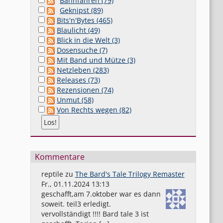
Bahnfahren (79)
Geknipst (89)
Bits'n'Bytes (465)
Blaulicht (49)
Blick in die Welt (3)
1
Dosensuche (7)
Mit Band und Mütze (3)
Netzleben (283)
Releases (73)
Rezensionen (74)
Unmut (58)
Von Rechts wegen (82)
Kommentare
reptile
zu
The Bard's Tale Trilogy Remaster
Fr., 01.11.2024 13:13
geschafft,am 7.oktober war es dann
soweit. teil3 erledigt.
vervollständigt !!!! Bard tale 3 ist