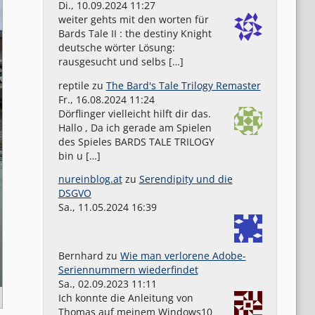
Di., 10.09.2024 11:27
weiter gehts mit den worten für
Bards Tale II : the destiny Knight
deutsche wörter Lösung:
rausgesucht und selbs […]
reptile
zu
The Bard's Tale Trilogy Remaster
Fr., 16.08.2024 11:24
Dörflinger vielleicht hilft dir das.
Hallo , Da ich gerade am Spielen
des Spieles BARDS TALE TRILOGY
bin u […]
nureinblog.at
zu
Serendipity und die
DSGVO
Sa., 11.05.2024 16:39
Bernhard
zu
Wie man verlorene Adobe-
Seriennummern wiederfindet
Sa., 02.09.2023 11:11
Ich konnte die Anleitung von
Thomas auf meinem Windows10