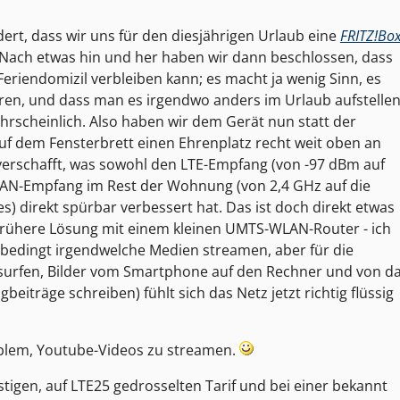
1
ldert, dass wir uns für den diesjährigen Urlaub eine
FRITZ!Bo
Nach etwas hin und her haben wir dann beschlossen, dass
Feriendomizil verbleiben kann; es macht ja wenig Sinn, es
ren, und dass man es irgendwo anders im Urlaub aufstelle
ahrscheinlich. Also haben wir dem Gerät nun statt der
uf dem Fensterbrett einen Ehrenplatz recht weit oben an
verschafft, was sowohl den LTE-Empfang (von -97 dBm auf
LAN-Empfang im Rest der Wohnung (von 2,4 GHz auf die
 direkt spürbar verbessert hat. Das ist doch direkt etwas
frühere Lösung mit einem kleinen UMTS-WLAN-Router - ich
nbedingt irgendwelche Medien streamen, aber für die
surfen, Bilder vom Smartphone auf den Rechner und von d
gbeiträge schreiben) fühlt sich das Netz jetzt richtig flüssig
oblem, Youtube-Videos zu streamen.
igen, auf LTE25 gedrosselten Tarif und bei einer bekannt