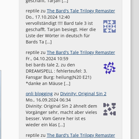
geschafft. Tarjan […]
reptile
zu
The Bard's Tale Trilogy Remaster
Do., 17.10.2024 12:40
vervollständigt !!!! Bard tale 3 ist
1
geschafft. Tarjan besiegt. Hier die
Liste der Wörter in deutsch für
Bards Ta […]
reptile
zu
The Bard's Tale Trilogy Remaster
Fr., 04.10.2024 10:59
bei bards tale 2, zu den
DREAMSPELL : fehlerteufel: 3.
Fansgar Burg: heilung(N20 E21)
*danke an Mäuse […]
onli blogging
zu
Divinity: Original Sin 2
Mo., 16.09.2024 06:34
Divinity: Original Sin 2 ähnelt dem
Vorgänger sehr, macht aber vieles
besser. Vom Genre her ist es
wieder ein klas […]
reptile
zu
The Bard's Tale Trilogy Remaster