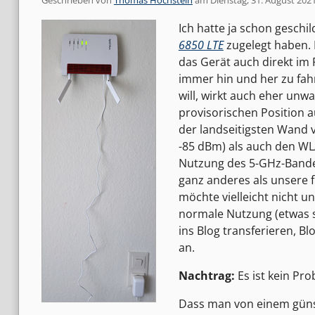
Geschrieben von
Thomas Hochstein
am
Dienstag, 31. August 202
Ich hatte ja schon geschi
6850 LTE
zugelegt haben. 
das Gerät auch direkt im 
immer hin und her zu fah
will, wirkt auch eher unw
provisorischen Position a
der landseitigsten Wand 
-85 dBm) als auch den W
Nutzung des 5-GHz-Bandes)
ganz anderes als unsere 
möchte vielleicht nicht u
normale Nutzung (etwas 
ins Blog transferieren, Blo
an.
Nachtrag:
Es ist kein Pr
Dass man von einem günst