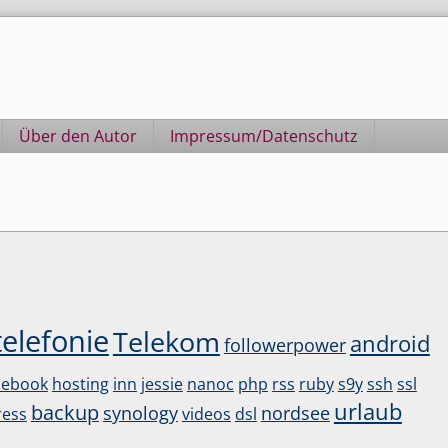
Über den Autor
Impressum/Datenschutz
elefonie
Telekom
android
followerpower
cebook
hosting
inn
jessie
nanoc
php
rss
ruby
s9y
ssh
ssl
urlaub
backup
synology
nordsee
ess
videos
dsl