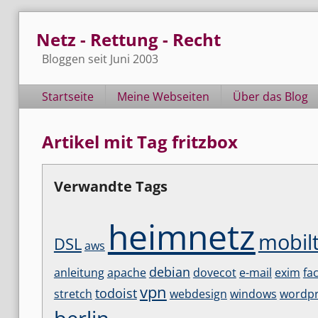
Skip
Netz - Rettung - Recht
to
content
Bloggen seit Juni 2003
Navigation
Startseite
Meine Webseiten
Über das Blog
Artikel mit Tag fritzbox
Verwandte Tags
heimnetz
mobilt
DSL
aws
debian
anleitung
apache
dovecot
e-mail
exim
fa
vpn
todoist
stretch
webdesign
windows
wordpr