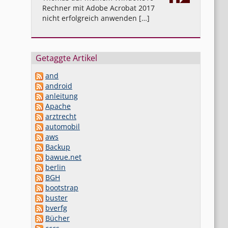
Rechner mit Adobe Acrobat 2017
nicht erfolgreich anwenden […]
Getaggte Artikel
and
android
anleitung
Apache
arztrecht
automobil
aws
Backup
bawue.net
berlin
BGH
bootstrap
buster
bverfg
Bücher