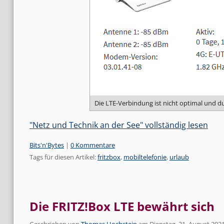
Die LTE-Verbindung ist nicht optimal und du
"Netz und Technik an der See" vollständig lesen
Kategorien:
Bits'n'Bytes
|
0 Kommentare
Tags für diesen Artikel:
fritzbox
,
mobiltelefonie
,
urlaub
Die FRITZ!Box LTE bewährt sich