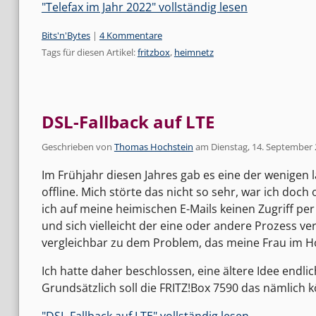
"Telefax im Jahr 2022" vollständig lesen
Kategorien:
Bits'n'Bytes
|
4 Kommentare
Tags für diesen Artikel:
fritzbox
,
heimnetz
DSL-Fallback auf LTE
Geschrieben von
Thomas Hochstein
am
Dienstag, 14. September
Im Frühjahr diesen Jahres gab es eine der wenigen
offline. Mich störte das nicht so sehr, war ich doch 
ich auf meine heimischen E-Mails keinen Zugriff p
und sich vielleicht der eine oder andere Prozess ver
vergleichbar zu dem Problem, das meine Frau im H
Ich hatte daher beschlossen, eine ältere Idee endl
Grundsätzlich soll die FRITZ!Box 7590 das nämlich k
"DSL-Fallback auf LTE" vollständig lesen