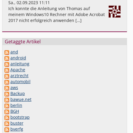
Sa., 02.09.2023 11:11
Ich konnte die Anleitung von Thomas auf
meinem Windows10 Rechner mit Adobe Acrobat
2017 nicht erfolgreich anwenden […]
Getaggte Artikel
and
android
anleitung
Apache
arztrecht
automobil
aws
Backup
bawue.net
berlin
BGH
bootstrap
buster
bverfg