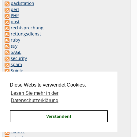
packstation
perl
PHP
post
rechtsprechung
rettungsdienst
ruby
s9y
SAGE
security
spam
Spiele
squeeze
ssh
Diese Website verwendet Cookies.
ssl
Lesen Sie mehr in der
strafrecht
Datenschutzerklärung
stretch
Synology
systemd
Verstanden!
Telekom
todoist
Twitter