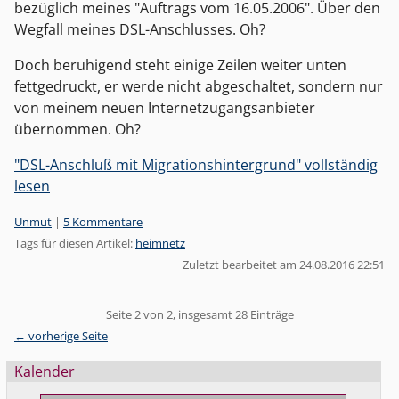
bezüglich meines "Auftrags vom 16.05.2006". Über den
Wegfall meines DSL-Anschlusses. Oh?
Doch beruhigend steht einige Zeilen weiter unten
fettgedruckt, er werde nicht abgeschaltet, sondern nur
von meinem neuen Internetzugangsanbieter
übernommen. Oh?
"DSL-Anschluß mit Migrationshintergrund" vollständig
lesen
Kategorien:
Unmut
|
5 Kommentare
Tags für diesen Artikel:
heimnetz
Zuletzt bearbeitet am 24.08.2016 22:51
Pagination
Seite 2 von 2, insgesamt 28 Einträge
← vorherige Seite
Seitenleiste
Kalender