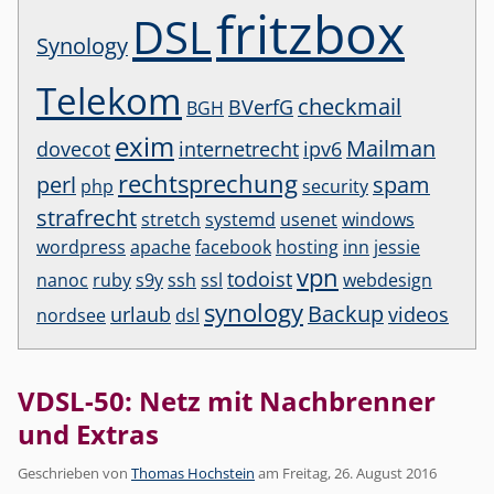
fritzbox
DSL
Synology
Telekom
checkmail
BVerfG
BGH
exim
Mailman
dovecot
internetrecht
ipv6
rechtsprechung
perl
spam
php
security
strafrecht
stretch
systemd
usenet
windows
wordpress
apache
facebook
hosting
inn
jessie
vpn
todoist
nanoc
ruby
s9y
ssh
ssl
webdesign
synology
Backup
urlaub
videos
nordsee
dsl
VDSL-50: Netz mit Nachbrenner
und Extras
Geschrieben von
Thomas Hochstein
am
Freitag, 26. August 2016