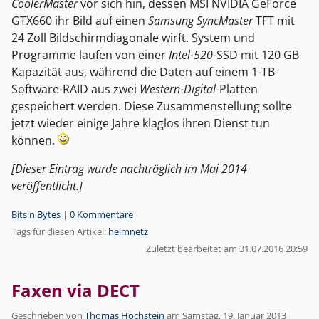
CoolerMaster
vor sich hin, dessen MSI NVIDIA GeForce
GTX660 ihr Bild auf einen
Samsung SyncMaster
TFT mit
24 Zoll Bildschirmdiagonale wirft. System und
Programme laufen von einer
Intel-520
-SSD mit 120 GB
Kapazität aus, während die Daten auf einem 1-TB-
Software-RAID aus zwei
Western-Digital
-Platten
gespeichert werden. Diese Zusammenstellung sollte
jetzt wieder einige Jahre klaglos ihren Dienst tun
können.
[Dieser Eintrag wurde nachträglich im Mai 2014
veröffentlicht.]
Kategorien:
Bits'n'Bytes
|
0 Kommentare
Tags für diesen Artikel:
heimnetz
Zuletzt bearbeitet am 31.07.2016 20:59
Faxen via DECT
Geschrieben von
Thomas Hochstein
am
Samstag, 19. Januar 2013