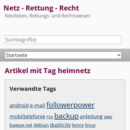
Skip
Netz - Rettung - Recht
to
Netzleben, Rettungs- und Rechtswesen
content
Navigation
Artikel mit Tag heimnetz
Verwandte Tags
followerpower
android
e-mail
backup
mobiltelefonie
anleitung
rss
aws
duplicity
bawue.net
debian
lenny
linux