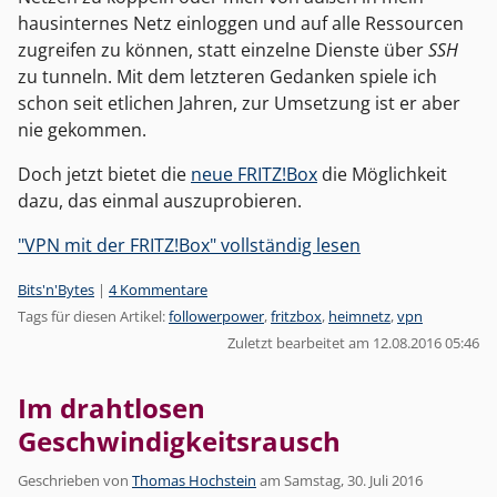
hausinternes Netz einloggen und auf alle Ressourcen
zugreifen zu können, statt einzelne Dienste über
SSH
zu tunneln. Mit dem letzteren Gedanken spiele ich
schon seit etlichen Jahren, zur Umsetzung ist er aber
nie gekommen.
Doch jetzt bietet die
neue FRITZ!Box
die Möglichkeit
dazu, das einmal auszuprobieren.
"VPN mit der FRITZ!Box" vollständig lesen
Kategorien:
Bits'n'Bytes
|
4 Kommentare
Tags für diesen Artikel:
followerpower
,
fritzbox
,
heimnetz
,
vpn
Zuletzt bearbeitet am 12.08.2016 05:46
Im drahtlosen
Geschwindigkeitsrausch
Geschrieben von
Thomas Hochstein
am
Samstag, 30. Juli 2016