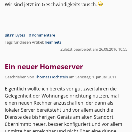
Wir sind jetzt im Geschwindigkeitsrausch.
Kategorien:
Bits'n'Bytes
|
0 Kommentare
Tags für diesen Artikel:
heimnetz
Zuletzt bearbeitet am 26.08.2016 10:55
Ein neuer Homeserver
Geschrieben von
Thomas Hochstein
am
Samstag, 1. Januar 2011
Eigentlich wollte ich bereits vor gut zwei Jahren die
Gelegenheit der Wohnungseinrichtung nutzen, mal
einen neuen Rechner anzuschaffen, der dann als
lokaler Server bereitsteht und vor allem auch die
Dienste des bisherigen Geräts am alten Standort
übernimmt: neuer, besser konfiguriert und vor allem
unmittelbar erreichbar und nicht über eine dünne