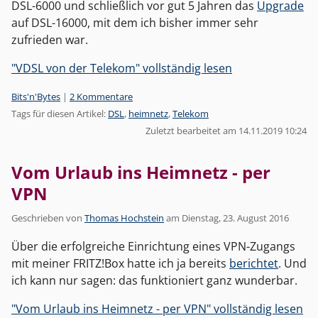
DSL-6000 und schließlich vor gut 5 Jahren das
Upgrade
auf DSL-16000, mit dem ich bisher immer sehr
zufrieden war.
"VDSL von der Telekom" vollständig lesen
Kategorien:
Bits'n'Bytes
|
2 Kommentare
Tags für diesen Artikel:
DSL
,
heimnetz
,
Telekom
Zuletzt bearbeitet am 14.11.2019 10:24
Vom Urlaub ins Heimnetz - per
VPN
Geschrieben von
Thomas Hochstein
am
Dienstag, 23. August 2016
Über die erfolgreiche Einrichtung eines VPN-Zugangs
mit meiner FRITZ!Box hatte ich ja bereits
berichtet
. Und
ich kann nur sagen: das funktioniert ganz wunderbar.
"Vom Urlaub ins Heimnetz - per VPN" vollständig lesen