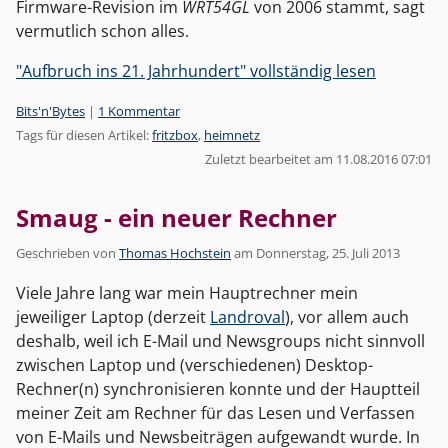
Firmware-Revision im
WRT54GL
von 2006 stammt, sagt
vermutlich schon alles.
"Aufbruch ins 21. Jahrhundert" vollständig lesen
Kategorien:
Bits'n'Bytes
|
1 Kommentar
Tags für diesen Artikel:
fritzbox
,
heimnetz
Zuletzt bearbeitet am 11.08.2016 07:01
Smaug - ein neuer Rechner
Geschrieben von
Thomas Hochstein
am
Donnerstag, 25. Juli 2013
Viele Jahre lang war mein Hauptrechner mein
jeweiliger Laptop (derzeit
Landroval
), vor allem auch
deshalb, weil ich E-Mail und Newsgroups nicht sinnvoll
zwischen Laptop und (verschiedenen) Desktop-
Rechner(n) synchronisieren konnte und der Hauptteil
meiner Zeit am Rechner für das Lesen und Verfassen
von E-Mails und Newsbeiträgen aufgewandt wurde. In