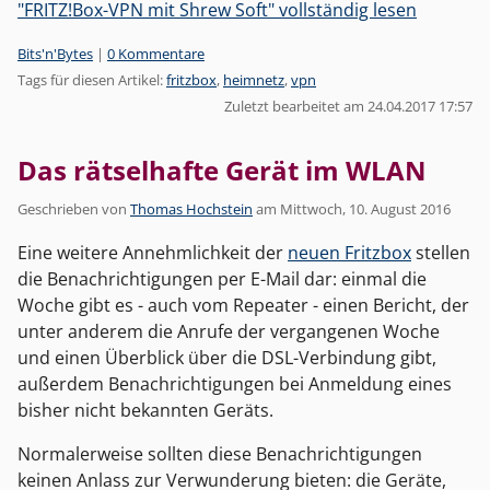
"FRITZ!Box-VPN mit Shrew Soft" vollständig lesen
Kategorien:
Bits'n'Bytes
|
0 Kommentare
Tags für diesen Artikel:
fritzbox
,
heimnetz
,
vpn
Zuletzt bearbeitet am 24.04.2017 17:57
Das rätselhafte Gerät im WLAN
Geschrieben von
Thomas Hochstein
am
Mittwoch, 10. August 2016
Eine weitere Annehmlichkeit der
neuen Fritzbox
stellen
die Benachrichtigungen per E-Mail dar: einmal die
Woche gibt es - auch vom Repeater - einen Bericht, der
unter anderem die Anrufe der vergangenen Woche
und einen Überblick über die DSL-Verbindung gibt,
außerdem Benachrichtigungen bei Anmeldung eines
bisher nicht bekannten Geräts.
Normalerweise sollten diese Benachrichtigungen
keinen Anlass zur Verwunderung bieten: die Geräte,