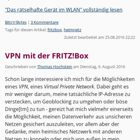
"Das rätselhafte Gerät im WLAN" vollständig lesen
Kategorien:
Bits'n'Bytes
|
3 Kommentare
Tags für diesen Artikel:
fritzbox
,
heimnetz
Zuletzt bearbeitet am 25.08.2016 22:22
VPN mit der FRITZ!Box
Geschrieben von
Thomas Hochstein
am
Dienstag, 9. August 2016
Schon lange interessiere ich mich für die Möglichkeiten
eines
VPN
, eines
Virtual Private Network
. Dabei geht es
mir weniger darum, meine tatsächliche IP-Adresse zu
verstecken, um Geoblocking zu umgehen oder böse
Dinge[tm] zu tun - gereizt hat mich vielmehr einerseits
die Möglichkeit, meinen Datenverkehr aus unsicheren
Netzen gesichert auszuleiten, vor allem aber der
Gedanke, mein heimisches Netzwerk mit anderen
Netzen zu koppeln oder mich von außen in mein