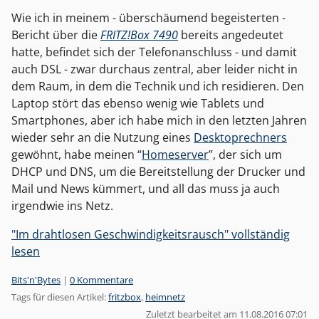
Wie ich in meinem - überschäumend begeisterten -
Bericht über die
FRITZ!Box 7490
bereits angedeutet
hatte, befindet sich der Telefonanschluss - und damit
auch DSL - zwar durchaus zentral, aber leider nicht in
dem Raum, in dem die Technik und ich residieren. Den
Laptop stört das ebenso wenig wie Tablets und
Smartphones, aber ich habe mich in den letzten Jahren
wieder sehr an die Nutzung eines
Desktoprechners
gewöhnt, habe meinen “
Homeserver
”, der sich um
DHCP und DNS, um die Bereitstellung der Drucker und
Mail und News kümmert, und all das muss ja auch
irgendwie ins Netz.
"Im drahtlosen Geschwindigkeitsrausch" vollständig
lesen
Kategorien:
Bits'n'Bytes
|
0 Kommentare
Tags für diesen Artikel:
fritzbox
,
heimnetz
Zuletzt bearbeitet am 11.08.2016 07:01