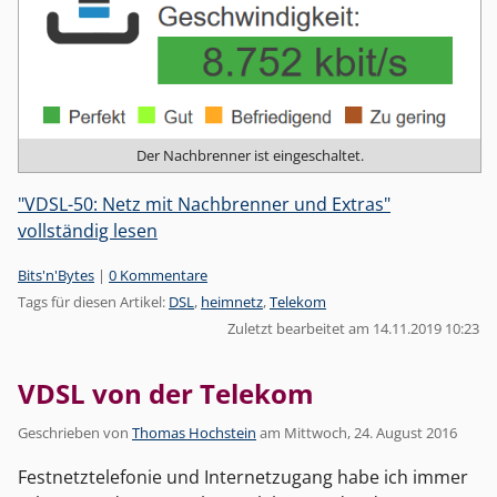
Der Nachbrenner ist eingeschaltet.
"VDSL-50: Netz mit Nachbrenner und Extras"
vollständig lesen
Kategorien:
Bits'n'Bytes
|
0 Kommentare
Tags für diesen Artikel:
DSL
,
heimnetz
,
Telekom
Zuletzt bearbeitet am 14.11.2019 10:23
VDSL von der Telekom
Geschrieben von
Thomas Hochstein
am
Mittwoch, 24. August 2016
Festnetztelefonie und Internetzugang habe ich immer