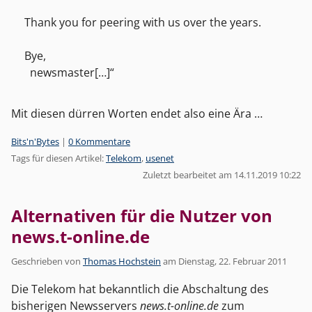
Thank you for peering with us over the years.
Bye,
newsmaster[…]
Mit diesen dürren Worten endet also eine Ära …
Kategorien:
Bits'n'Bytes
|
0 Kommentare
Tags für diesen Artikel:
Telekom
,
usenet
Zuletzt bearbeitet am 14.11.2019 10:22
Alternativen für die Nutzer von
news.t-online.de
Geschrieben von
Thomas Hochstein
am
Dienstag, 22. Februar 2011
Die Telekom hat bekanntlich die Abschaltung des
bisherigen Newsservers
news.t-online.de
zum