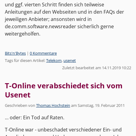
und ggf. vierten Schritt finden sich teilweise
Anleitungen auf den Webseiten und in den FAQs der
jeweiligen Anbieter; ansonsten wird in
de.comm.software.newsreader sicherlich gerne
weitergeholfen.
Kategorien:
Bits'n'Bytes
|
0 Kommentare
Tags für diesen Artikel:
Telekom
,
usenet
Zuletzt bearbeitet am 14.11.2019 10:22
T-Online verabschiedet sich vom
Usenet
Geschrieben von
Thomas Hochstein
am
Samstag, 19. Februar 2011
… oder: Ein Tod auf Raten.
T-Online war - unbeschadet verschiedener Ein- und