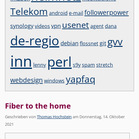
Telekom
followerpower
android
e-mail
usenet
synology
vpn
videos
agent
dana
de-regio
gvv
debian
git
flossnet
inn
perl
lenny
s9y
spam
stretch
yapfaq
webdesign
windows
Fiber to the home
Geschrieben von
Thomas Hochstein
am
Donnerstag, 14. Oktober
2021