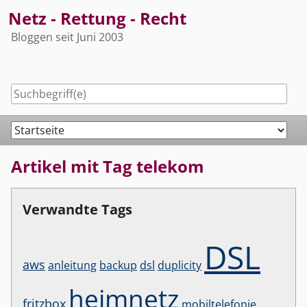
Skip
Netz - Rettung - Recht
to
Bloggen seit Juni 2003
content
Navigation
Artikel mit Tag telekom
Verwandte Tags
DSL
aws
anleitung
backup
dsl
duplicity
heimnetz
fritzbox
mobiltelefonie