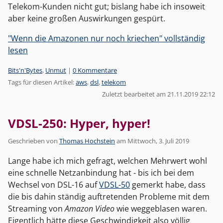
Telekom-Kunden nicht gut; bislang habe ich insoweit
aber keine großen Auswirkungen gespürt.
"Wenn die Amazonen nur noch kriechen" vollständig
lesen
Kategorien:
Bits'n'Bytes
,
Unmut
|
0 Kommentare
Tags für diesen Artikel:
aws
,
dsl
,
telekom
Zuletzt bearbeitet am 21.11.2019 22:12
VDSL-250: Hyper, hyper!
Geschrieben von
Thomas Hochstein
am
Mittwoch, 3. Juli 2019
Lange habe ich mich gefragt, welchen Mehrwert wohl
eine schnelle Netzanbindung hat - bis ich bei dem
Wechsel von DSL-16 auf
VDSL-50
gemerkt habe, dass
die bis dahin ständig auftretenden Probleme mit dem
Streaming von
Amazon Video
wie weggeblasen waren.
Eigentlich hätte diese Geschwindigkeit also völlig