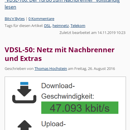
lesen
Kategorien:
Bits'n'Bytes
|
0 Kommentare
Tags für diesen Artikel:
DSL
,
heimnetz
,
Telekom
Zuletzt bearbeitet am 14.11.2019 10:23
VDSL-50: Netz mit Nachbrenner
und Extras
Geschrieben von
Thomas Hochstein
am
Freitag, 26. August 2016