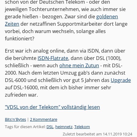
schon von der Deutschen Telekom - oder den
jeweiligen Tochterunternehmen, wie auch immer sie
gerade hießen - bezogen. Zwar sind die
goldenen
Zeiten
der netzaffinen Supportmitarbeiter dort lange
vorbei, doch warum wechseln, solange alles
funktioniert?
Erst war ich analog online, dann via ISDN, dann über
die berühmte
ISDN-Flatrate
, dann über DSL (1000),
schließlich - wenn auch
ohne mein Zutun
- mit DSL-
2000. Nach dem letzten Umzug gab’s dann zunächst
DSL-6000 und schließlich vor gut 5 Jahren das
Upgrade
auf DSL-16000, mit dem ich bisher immer sehr
zufrieden war.
"VDSL von der Telekom" vollständig lesen
Kategorien:
Bits'n'Bytes
|
2 Kommentare
Tags für diesen Artikel:
DSL
,
heimnetz
,
Telekom
Zuletzt bearbeitet am 14.11.2019 10:24