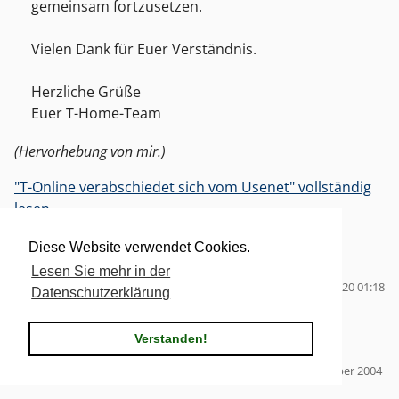
gemeinsam fortzusetzen.
Vielen Dank für Euer Verständnis.
Herzliche Grüße
Euer T-Home-Team
(Hervorhebung von mir.)
"T-Online verabschiedet sich vom Usenet" vollständig
lesen
Kategorien:
Bits'n'Bytes
|
2 Kommentare
Diese Website verwendet Cookies.
Tags für diesen Artikel:
telekom
,
usenet
Lesen Sie mehr in der
Zuletzt bearbeitet am 02.06.2020 01:18
Datenschutzerklärung
T-Com online
Verstanden!
Geschrieben von
Thomas Hochstein
am
Dienstag, 30. November 2004