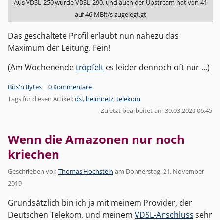
Aus VDSL-250 wurde VDSL-290, und auch der Upstream hat von 41
auf 46 MBit/s zugelegt.gt
Das geschaltete Profil erlaubt nun nahezu das
Maximum der Leitung. Fein!
(Am Wochenende
tröpfelt
es leider dennoch oft nur …)
Kategorien:
Bits'n'Bytes
|
0 Kommentare
Tags für diesen Artikel:
dsl
,
heimnetz
,
telekom
Zuletzt bearbeitet am 30.03.2020 06:45
Wenn die Amazonen nur noch
kriechen
Geschrieben von
Thomas Hochstein
am
Donnerstag, 21. November
2019
Grundsätzlich bin ich ja mit meinem Provider, der
Deutschen Telekom, und meinem
VDSL-Anschluss
sehr