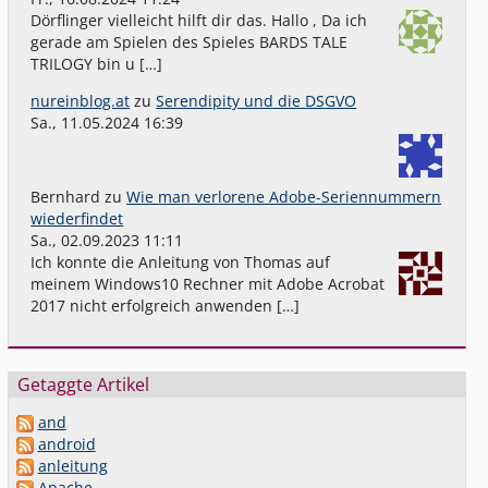
Dörflinger vielleicht hilft dir das. Hallo , Da ich
gerade am Spielen des Spieles BARDS TALE
TRILOGY bin u […]
nureinblog.at
zu
Serendipity und die DSGVO
Sa., 11.05.2024 16:39
Bernhard
zu
Wie man verlorene Adobe-Seriennummern
wiederfindet
Sa., 02.09.2023 11:11
Ich konnte die Anleitung von Thomas auf
meinem Windows10 Rechner mit Adobe Acrobat
2017 nicht erfolgreich anwenden […]
Getaggte Artikel
and
android
anleitung
Apache