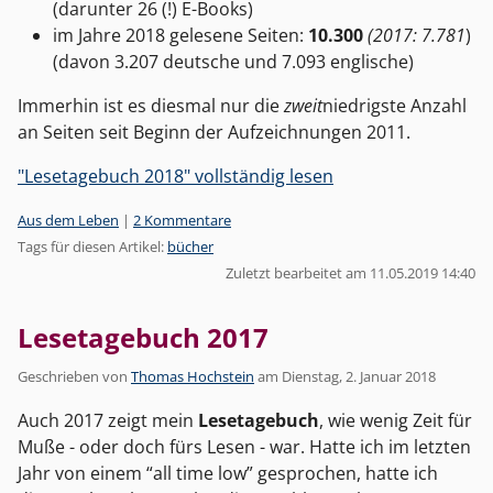
(darunter 26 (!) E-Books)
im Jahre 2018 gelesene Seiten:
10.300
(2017: 7.781
)
(davon 3.207 deutsche und 7.093 englische)
Immerhin ist es diesmal nur die
zweit
niedrigste Anzahl
an Seiten seit Beginn der Aufzeichnungen 2011.
"Lesetagebuch 2018" vollständig lesen
Kategorien:
Aus dem Leben
|
2 Kommentare
Tags für diesen Artikel:
bücher
Zuletzt bearbeitet am 11.05.2019 14:40
Lesetagebuch 2017
Geschrieben von
Thomas Hochstein
am
Dienstag, 2. Januar 2018
Auch 2017 zeigt mein
Lesetagebuch
, wie wenig Zeit für
Muße - oder doch fürs Lesen - war. Hatte ich im letzten
Jahr von einem “all time low” gesprochen, hatte ich