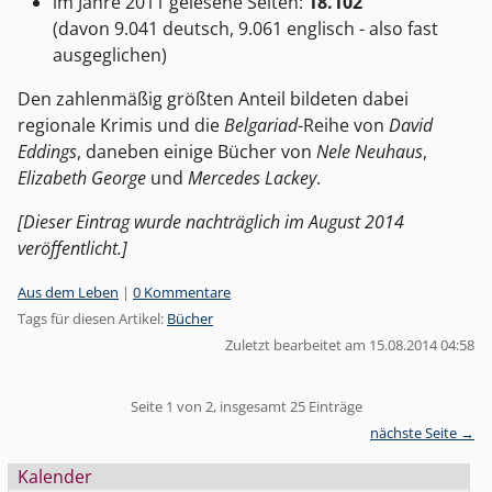
im Jahre 2011 gelesene Seiten:
18.102
(davon 9.041 deutsch, 9.061 englisch - also fast
ausgeglichen)
Den zahlenmäßig größten Anteil bildeten dabei
regionale Krimis und die
Belgariad
-Reihe von
David
Eddings
, daneben einige Bücher von
Nele Neuhaus
,
Elizabeth George
und
Mercedes Lackey
.
[Dieser Eintrag wurde nachträglich im August 2014
veröffentlicht.]
Kategorien:
Aus dem Leben
|
0 Kommentare
Tags für diesen Artikel:
Bücher
Zuletzt bearbeitet am 15.08.2014 04:58
Pagination
Seite 1 von 2, insgesamt 25 Einträge
nächste Seite →
Seitenleiste
Kalender