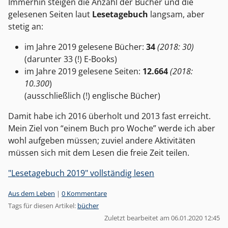
Immerhin steigen die Anzahl der Bücher und die
gelesenen Seiten laut
Lesetagebuch
langsam, aber
stetig an:
im Jahre 2019 gelesene Bücher:
34
(2018: 30)
(darunter 33 (!) E-Books)
im Jahre 2019 gelesene Seiten:
12.664
(2018:
10.300
)
(ausschließlich (!) englische Bücher)
Damit habe ich 2016 überholt und 2013 fast erreicht.
Mein Ziel von “einem Buch pro Woche” werde ich aber
wohl aufgeben müssen; zuviel andere Aktivitäten
müssen sich mit dem Lesen die freie Zeit teilen.
"Lesetagebuch 2019" vollständig lesen
Kategorien:
Aus dem Leben
|
0 Kommentare
Tags für diesen Artikel:
bücher
Zuletzt bearbeitet am 06.01.2020 12:45