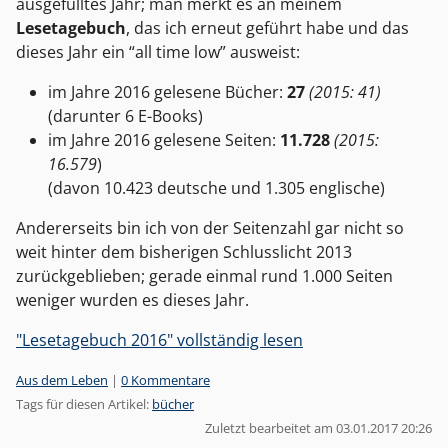
ausgefülltes Jahr; man merkt es an meinem
Lesetagebuch
, das ich erneut geführt habe und das
dieses Jahr ein “all time low” ausweist:
im Jahre 2016 gelesene Bücher:
27
(2015: 41)
(darunter 6 E-Books)
im Jahre 2016 gelesene Seiten:
11.728
(2015:
16.579
)
(davon 10.423 deutsche und 1.305 englische)
Andererseits bin ich von der Seitenzahl gar nicht so
weit hinter dem bisherigen Schlusslicht 2013
zurückgeblieben; gerade einmal rund 1.000 Seiten
weniger wurden es dieses Jahr.
"Lesetagebuch 2016" vollständig lesen
Kategorien:
Aus dem Leben
|
0 Kommentare
Tags für diesen Artikel:
bücher
Zuletzt bearbeitet am 03.01.2017 20:26