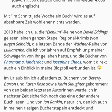
(davon 7.996 deutsch und immerhin wieder 4.698
auch englisch)
Mit “im Schnitt jede Woche ein Buch” wird es auf
absehbare Zeit wohl eher nichts werden.
2013 habe ich u.a. die “
Elenium
“-Reihe von
David Eddings
gelesen, einen ganzen Stapel Regional-Krimis (von
Jürgen Seibold
), die letzten Bände der
Wächter
-Reihe von
Lukianenko
, die ich vor Jahren auf Empfehlung meiner
Schwägerin von ihr geliehen hatte, und die Bücher von
Pharmama
,
Kinderdoc
und
Josephine Chaos
, womit direkt
auch ein Einblick in meine Blogroll verbunden ist.
Im Urlaub bin ich außerdem zu Büchern von
Beverly
Barton
und
Karen Rose
sowie
Karin Slaughter
gekommen;
von den beiden letzteren Autorinnen werde ich in
nächster Zeit sicherlich noch das eine oder andere
Buch lesen. Und von
Ian Rankin
, natürlich, den ich auch
in meinen riesigen Bücherstapeln entdeckt und