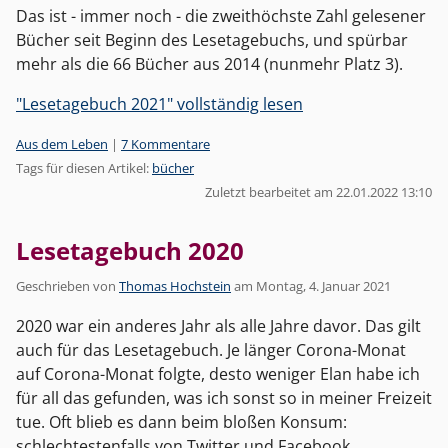
Das ist - immer noch - die zweithöchste Zahl gelesener
Bücher seit Beginn des Lesetagebuchs, und spürbar
mehr als die 66 Bücher aus 2014 (nunmehr Platz 3).
"Lesetagebuch 2021" vollständig lesen
Kategorien:
Aus dem Leben
|
7 Kommentare
Tags für diesen Artikel:
bücher
Zuletzt bearbeitet am 22.01.2022 13:10
Lesetagebuch 2020
Geschrieben von
Thomas Hochstein
am
Montag, 4. Januar 2021
2020 war ein anderes Jahr als alle Jahre davor. Das gilt
auch für das Lesetagebuch. Je länger Corona-Monat
auf Corona-Monat folgte, desto weniger Elan habe ich
für all das gefunden, was ich sonst so in meiner Freizeit
tue. Oft blieb es dann beim bloßen Konsum:
schlechtestenfalls von Twitter und Facebook,