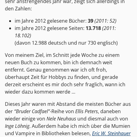
sehr anstrengendes Jahr war, zeigt sich allerdings in
den Zahlen:
im Jahre 2012 gelesene Bücher:
39
(2011: 52)
im Jahre 2012 gelesene Seiten:
13.718
(2011:
18.102)
(davon 12.988 deutsch und nur 730 englisch)
Von meinem Ziel, im Schnitt jede Woche zu einem
neuen Buch zu kommen, bin ich demnach weit
entfernt. Genau genommen war ich oft froh,
überhaupt Zeit für Hobbys zu finden, und gerade
derzeit erscheint es mir doch sehr fraglich, wann ich
wieder dazu kommen werde …
Dieses Jahr waren mit Abstand die meisten Bücher aus
der
“Bruder Cadfael”
-Reihe von
Ellis Peters
, daneben
wieder einige von
Nele Neuhaus
und diesmal auch von
Inge Löhnig
. Außerdem habe ich mich über die Mumien
und Vampire in Bibliotheken belesen,
Eric W. Steinhauer