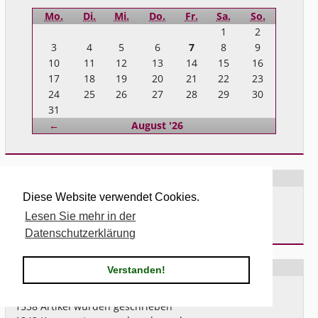
Mo.
Di.
Mi.
Do.
Fr.
Sa.
So.
1
2
3
4
5
6
7
8
9
10
11
12
13
14
15
16
17
18
19
20
21
22
23
24
25
26
27
28
29
30
31
Zurück
←
August '26
Archive
Diese Website verwendet Cookies.
Das Neueste ...
Älteres ...
Lesen Sie mehr in der
Datenschutzerklärung
Statistiken
Verstanden!
Letzter Artikel:
28.05.2023 12:00
1538
Artikel wurden geschrieben