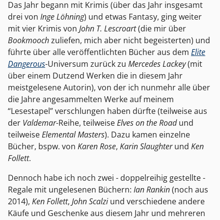
Das Jahr begann mit Krimis (über das Jahr insgesamt
drei von
Inge Löhning
) und etwas Fantasy, ging weiter
mit vier Krimis von
John T. Lescroart
(die mir über
Bookmooch
zuliefen, mich aber nicht begeisterten) und
führte über alle veröffentlichten Bücher aus dem
Elite
Dangerous
-Universum zurück zu
Mercedes Lackey
(mit
über einem Dutzend Werken die in diesem Jahr
meistgelesene Autorin), von der ich nunmehr alle über
die Jahre angesammelten Werke auf meinem
“Lesestapel” verschlungen haben dürfte (teilweise aus
der
Valdemar
-Reihe, teilweise
Elves on the Road
und
teilweise
Elemental Masters
). Dazu kamen einzelne
Bücher, bspw. von
Karen Rose
,
Karin Slaughter
und
Ken
Follett
.
Dennoch habe ich noch zwei - doppelreihig gestellte -
Regale mit ungelesenen Büchern:
Ian Rankin
(noch aus
2014),
Ken Follett
,
John Scalzi
und verschiedene andere
Käufe und Geschenke aus diesem Jahr und mehreren