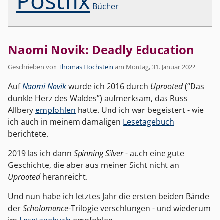
Postfix
Bücher
Naomi Novik: Deadly Education
Geschrieben von
Thomas Hochstein
am
Montag, 31. Januar 2022
Auf
Naomi Novik
wurde ich 2016 durch
Uprooted
(“Das
dunkle Herz des Waldes”) aufmerksam, das Russ
Allbery
empfohlen
hatte. Und ich war begeistert - wie
ich auch in meinem damaligen
Lesetagebuch
berichtete.
2019 las ich dann
Spinning Silver
- auch eine gute
Geschichte, die aber aus meiner Sicht nicht an
Uprooted
heranreicht.
Und nun habe ich letztes Jahr die ersten beiden Bände
der
Scholomance
-Trilogie verschlungen - und wiederum
im
Lesetagebuch
empfohlen.