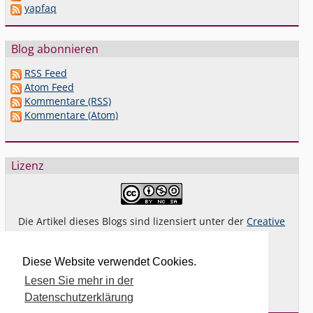
yapfaq
Blog abonnieren
RSS Feed
Atom Feed
Kommentare (RSS)
Kommentare (Atom)
Lizenz
Die Artikel dieses Blogs sind lizensiert unter der
Creative
Commons Lizenz By-NC-SA 4.0 dt.
Das gilt
nicht
für Bilder oder (andere) erkennbare
Diese Website verwendet Cookies.
Fremdinhalte und explizit anders gekennzeichnete
Lesen Sie mehr in der
Beiträge.
Datenschutzerklärung