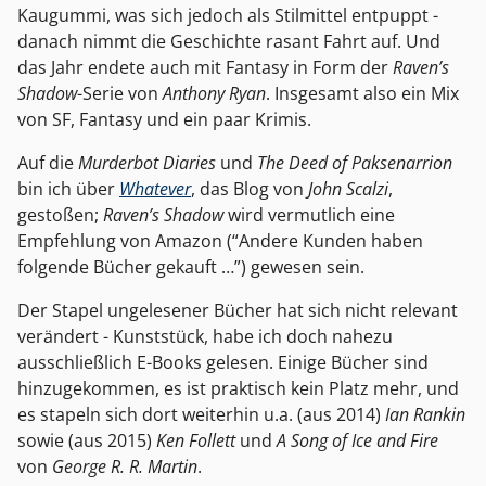
Kaugummi, was sich jedoch als Stilmittel entpuppt -
danach nimmt die Geschichte rasant Fahrt auf. Und
das Jahr endete auch mit Fantasy in Form der
Raven’s
Shadow
-Serie von
Anthony Ryan
. Insgesamt also ein Mix
von SF, Fantasy und ein paar Krimis.
Auf die
Murderbot Diaries
und
The Deed of Paksenarrion
bin ich über
Whatever
, das Blog von
John Scalzi
,
gestoßen;
Raven’s Shadow
wird vermutlich eine
Empfehlung von Amazon (“Andere Kunden haben
folgende Bücher gekauft …”) gewesen sein.
Der Stapel ungelesener Bücher hat sich nicht relevant
verändert - Kunststück, habe ich doch nahezu
ausschließlich E-Books gelesen. Einige Bücher sind
hinzugekommen, es ist praktisch kein Platz mehr, und
es stapeln sich dort weiterhin u.a. (aus 2014)
Ian Rankin
sowie (aus 2015)
Ken Follett
und
A Song of Ice and Fire
von
George R. R. Martin
.