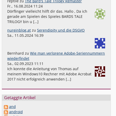
reptile
zu
The Bard's Tale Trilogy Remaster
Fr., 16.08.2024 11:24
Dörflinger vielleicht hilft dir das. Hallo , Da ich
gerade am Spielen des Spieles BARDS TALE
TRILOGY bin u […]
nureinblog.at
zu
Serendipity und die DSGVO
Sa., 11.05.2024 16:39
Bernhard
zu
Wie man verlorene Adobe-Seriennummern
wiederfindet
Sa., 02.09.2023 11:11
Ich konnte die Anleitung von Thomas auf
meinem Windows10 Rechner mit Adobe Acrobat
2017 nicht erfolgreich anwenden […]
Getaggte Artikel
and
android