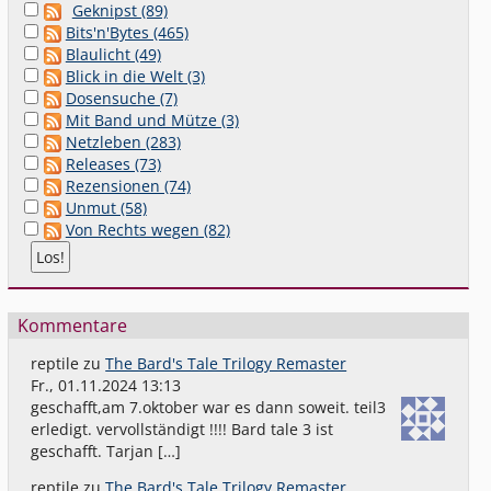
Geknipst (89)
Bits'n'Bytes (465)
Blaulicht (49)
Blick in die Welt (3)
Dosensuche (7)
Mit Band und Mütze (3)
Netzleben (283)
Releases (73)
Rezensionen (74)
Unmut (58)
Von Rechts wegen (82)
Kommentare
reptile
zu
The Bard's Tale Trilogy Remaster
Fr., 01.11.2024 13:13
geschafft,am 7.oktober war es dann soweit. teil3
erledigt. vervollständigt !!!! Bard tale 3 ist
geschafft. Tarjan […]
reptile
zu
The Bard's Tale Trilogy Remaster