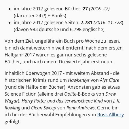
im Jahre 2017 gelesene Bücher:
27
(2016: 27)
(darunter 24 (!) E-Books)
im Jahre 2017 gelesene Seiten:
7.781
(2016: 11.728
)
(davon 983 deutsche und 6.798 englische)
Von dem Ziel, ungefähr ein Buch pro Woche zu lesen,
bin ich damit weiterhin weit entfernt; nach dem ersten
Halbjahr 2017 waren es gar nur sechs gelesene
Bücher, und nach einem Dreivierteljahr erst neun.
Inhaltlich überwogen 2017 - mit weitem Abstand - die
historischen Krimis rund um
Hawkenlye
von
Alys Clare
(rund die Hälfte der Bücher). Ansonsten gab es etwas
Science Fiction (alleine drei
Oolite
-E-Books von
Drew
Wagar
),
Harry Potter und das verwunschene Kind
von
J. K.
Rowling
und
Clean Sweep
von
Ilona Andrews
. Gerne bin
ich bei der Bücherwahl Empfehlungen von
Russ Allbery
gefolgt.