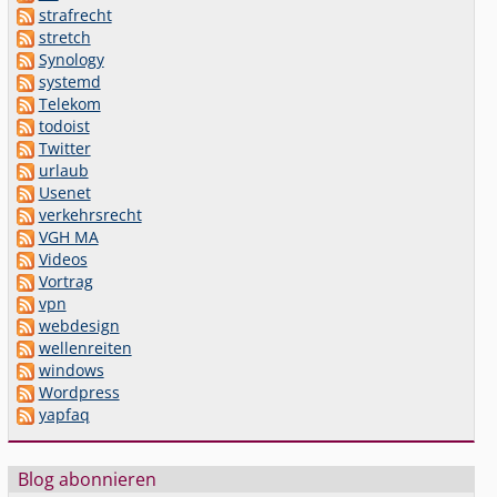
strafrecht
stretch
Synology
systemd
Telekom
todoist
Twitter
urlaub
Usenet
verkehrsrecht
VGH MA
Videos
Vortrag
vpn
webdesign
wellenreiten
windows
Wordpress
yapfaq
Blog abonnieren