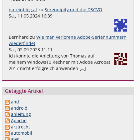
nureinblog.at
zu
Serendipity und die DSGVO
Sa., 11.05.2024 16:39
Bernhard
zu
Wie man verlorene Adobe-Seriennummern
wiederfindet
Sa., 02.09.2023 11:11
Ich konnte die Anleitung von Thomas auf
meinem Windows10 Rechner mit Adobe Acrobat
2017 nicht erfolgreich anwenden […]
Getaggte Artikel
and
android
anleitung
Apache
arztrecht
automobil
aws