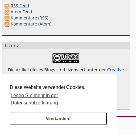
RSS Feed
Atom Feed
Kommentare (RSS)
Kommentare (Atom)
Lizenz
Die Artikel dieses Blogs sind lizensiert unter der
Creative
Commons Lizenz By-NC-SA 4.0 dt.
Das gilt
nicht
für Bilder oder (andere) erkennbare
Diese Website verwendet Cookies.
Fremdinhalte und explizit anders gekennzeichnete
Lesen Sie mehr in der
Beiträge.
Datenschutzerklärung
Verstanden!
Powered by
Serendipity
& the
2k11
theme.