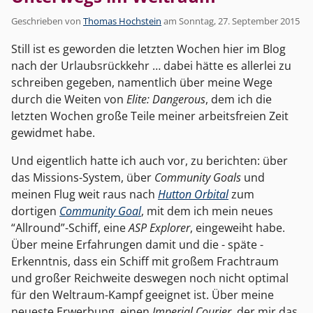
Geschrieben von
Thomas Hochstein
am
Sonntag, 27. September 2015
Still ist es geworden die letzten Wochen hier im Blog
nach der Urlaubsrückkehr … dabei hätte es allerlei zu
schreiben gegeben, namentlich über meine Wege
durch die Weiten von
Elite: Dangerous
, dem ich die
letzten Wochen große Teile meiner arbeitsfreien Zeit
gewidmet habe.
Und eigentlich hatte ich auch vor, zu berichten: über
das Missions-System, über
Community Goals
und
meinen Flug weit raus nach
Hutton Orbital
zum
dortigen
Community Goal
, mit dem ich mein neues
“Allround”-Schiff, eine
ASP Explorer
, eingeweiht habe.
Über meine Erfahrungen damit und die - späte -
Erkenntnis, dass ein Schiff mit großem Frachtraum
und großer Reichweite deswegen noch nicht optimal
für den Weltraum-Kampf geeignet ist. Über meine
neueste Erwerbung, einen
Imperial Courier
, der mir das