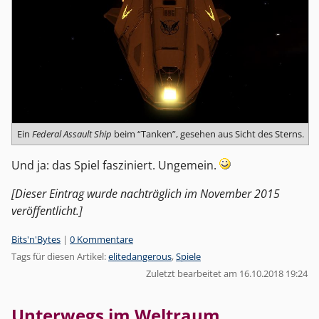
Ein
Federal Assault Ship
beim “Tanken”, gesehen aus Sicht des Sterns.
Und ja: das Spiel fasziniert. Ungemein.
[Dieser Eintrag wurde nachträglich im November 2015
veröffentlicht.]
Kategorien:
Bits'n'Bytes
|
0 Kommentare
Tags für diesen Artikel:
elitedangerous
,
Spiele
Zuletzt bearbeitet am 16.10.2018 19:24
Unterwegs im Weltraum