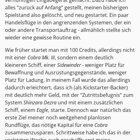
alles “zurück auf Anfang” gestellt, meinen bisherigen
Spielstand also gelöscht, und neu gestartet. Ein paar
Handelsflüge in den angrenzenden Systemen, der ein
oder andere Transportauftrag - allmählich stellte sich
wieder eine gewisse Routine ein.
Wie früher startet man mit 100 Credits, allerdings nicht
mit einer
Cobra Mk. III
, sondern einem deutlich
kleineren Schiff, einer
Sidewinder
- weniger Platz für
Bewaffnung und Ausrüstungsgegenstände, weniger
Platz für Ladung. In meinem Fall wurde das allerdings
dadurch erleichtert, dass ich (als Kickstarter-Backer)
mit deutlich mehr Geld, mit der “Zutrittsbefugnis” zum
System
Shinzara Dezra
und mit einem zusätzlichen
Schiff, einem
Eagle
, starte. Dennoch war natürlich das
erste Ziel meiner noch weitgehend planlosen
Rundflüge, das nötige Kapital für eine
Cobra
zusammenzusparen. Schrittweise habe ich das in der
vorletzten Woche auch geschafft: erst meine