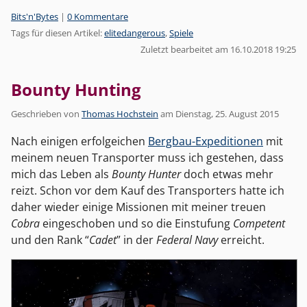
Kategorien:
Bits'n'Bytes
|
0 Kommentare
Tags für diesen Artikel:
elitedangerous
,
Spiele
Zuletzt bearbeitet am 16.10.2018 19:25
Bounty Hunting
Geschrieben von
Thomas Hochstein
am
Dienstag, 25. August 2015
Nach einigen erfolgeichen
Bergbau-Expeditionen
mit
meinem neuen Transporter muss ich gestehen, dass
mich das Leben als
Bounty Hunter
doch etwas mehr
reizt. Schon vor dem Kauf des Transporters hatte ich
daher wieder einige Missionen mit meiner treuen
Cobra
eingeschoben und so die Einstufung
Competent
und den Rank “
Cadet
” in der
Federal Navy
erreicht.