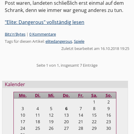
Post waren, landeten schließlich erst einmal auf dem
Schrank, denn wie immer war genug anderes zu tun.
"Elite: Dangerous" vollständig lesen
Kategorien:
Bits'n'Bytes
|
0 Kommentare
Tags für diesen Artikel:
elitedangerous
,
Spiele
Zuletzt bearbeitet am 16.10.2018 19:25
Pagination
Seite 1 von 1, insgesamt 7 Einträge
Seitenleiste
Kalender
Mo.
Di.
Mi.
Do.
Fr.
Sa.
So.
1
2
3
4
5
6
7
8
9
10
11
12
13
14
15
16
17
18
19
20
21
22
23
24
25
26
27
28
29
30