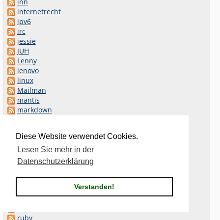
inn
internetrecht
ipv6
irc
jessie
JUH
Lenny
lenovo
linux
Mailman
mantis
markdown
mobiltelefonie
munin
Diese Website verwendet Cookies.
nanoc
nordsee
Lesen Sie mehr in der
packstation
Datenschutzerklärung
perl
PHP
Verstanden!
post
rechtsprechung
rettungsdienst
ruby