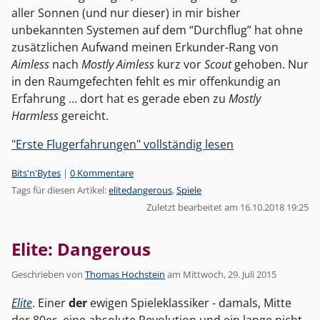
aller Sonnen (und nur dieser) in mir bisher
unbekannten Systemen auf dem “Durchflug” hat ohne
zusätzlichen Aufwand meinen Erkunder-Rang von
Aimless
nach
Mostly Aimless
kurz vor
Scout
gehoben. Nur
in den Raumgefechten fehlt es mir offenkundig an
Erfahrung … dort hat es gerade eben zu
Mostly
Harmless
gereicht.
"Erste Flugerfahrungen" vollständig lesen
Kategorien:
Bits'n'Bytes
|
0 Kommentare
Tags für diesen Artikel:
elitedangerous
,
Spiele
Zuletzt bearbeitet am 16.10.2018 19:25
Elite: Dangerous
Geschrieben von
Thomas Hochstein
am
Mittwoch, 29. Juli 2015
Elite
. Einer
der
ewigen Spieleklassiker - damals, Mitte
der 80er, eine absolute Revolution und ein lange nicht