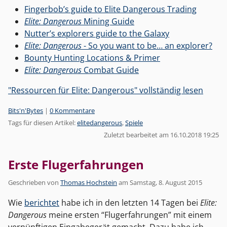
Fingerbob’s guide to Elite Dangerous Trading
Elite: Dangerous
Mining Guide
Nutter’s explorers guide to the Galaxy
Elite: Dangerous
- So you want to be… an explorer?
Bounty Hunting Locations & Primer
Elite: Dangerous
Combat Guide
"Ressourcen für Elite: Dangerous" vollständig lesen
Kategorien:
Bits'n'Bytes
|
0 Kommentare
Tags für diesen Artikel:
elitedangerous
,
Spiele
Zuletzt bearbeitet am 16.10.2018 19:25
Erste Flugerfahrungen
Geschrieben von
Thomas Hochstein
am
Samstag, 8. August 2015
Wie
berichtet
habe ich in den letzten 14 Tagen bei
Elite:
Dangerous
meine ersten “Flugerfahrungen” mit einem
vernünftigen Eingabegerät gemacht. Dazu habe ich