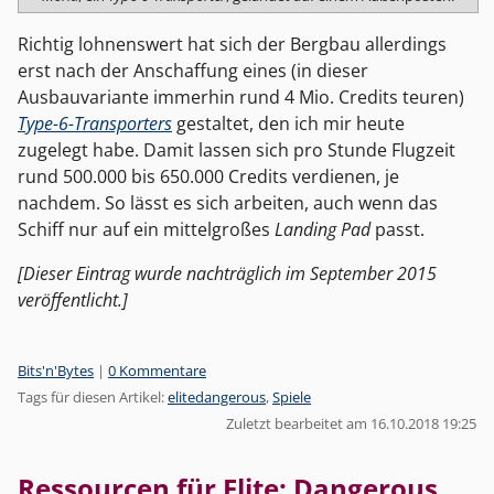
Richtig lohnenswert hat sich der Bergbau allerdings
erst nach der Anschaffung eines (in dieser
Ausbauvariante immerhin rund 4 Mio. Credits teuren)
Type-6-Transporters
gestaltet, den ich mir heute
zugelegt habe. Damit lassen sich pro Stunde Flugzeit
rund 500.000 bis 650.000 Credits verdienen, je
nachdem. So lässt es sich arbeiten, auch wenn das
Schiff nur auf ein mittelgroßes
Landing Pad
passt.
[Dieser Eintrag wurde nachträglich im September 2015
veröffentlicht.]
Kategorien:
Bits'n'Bytes
|
0 Kommentare
Tags für diesen Artikel:
elitedangerous
,
Spiele
Zuletzt bearbeitet am 16.10.2018 19:25
Ressourcen für Elite: Dangerous