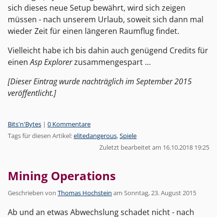
sich dieses neue Setup bewährt, wird sich zeigen
müssen - nach unserem Urlaub, soweit sich dann mal
wieder Zeit für einen längeren Raumflug findet.
Vielleicht habe ich bis dahin auch genügend Credits für
einen
Asp Explorer
zusammengespart …
[Dieser Eintrag wurde nachträglich im September 2015
veröffentlicht.]
Kategorien:
Bits'n'Bytes
|
0 Kommentare
Tags für diesen Artikel:
elitedangerous
,
Spiele
Zuletzt bearbeitet am 16.10.2018 19:25
Mining Operations
Geschrieben von
Thomas Hochstein
am
Sonntag, 23. August 2015
Ab und an etwas Abwechslung schadet nicht - nach