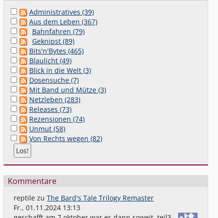
Administratives (39)
Aus dem Leben (367)
Bahnfahren (79)
Geknipst (89)
Bits'n'Bytes (465)
Blaulicht (49)
Blick in die Welt (3)
Dosensuche (7)
Mit Band und Mütze (3)
Netzleben (283)
Releases (73)
Rezensionen (74)
Unmut (58)
Von Rechts wegen (82)
Kommentare
reptile
zu
The Bard's Tale Trilogy Remaster
Fr., 01.11.2024 13:13
geschafft,am 7.oktober war es dann soweit. teil3