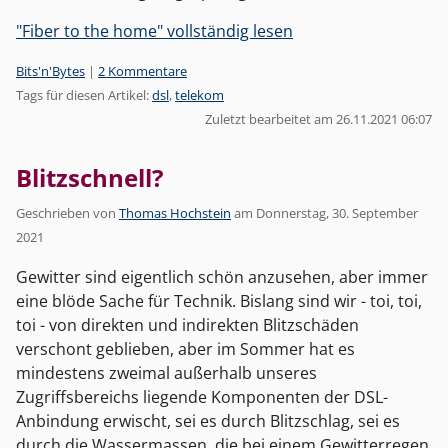
"Fiber to the home" vollständig lesen
Kategorien:
Bits'n'Bytes
|
2 Kommentare
Tags für diesen Artikel:
dsl
,
telekom
Zuletzt bearbeitet am 26.11.2021 06:07
Blitzschnell?
Geschrieben von
Thomas Hochstein
am
Donnerstag, 30. September
2021
Gewitter sind eigentlich schön anzusehen, aber immer
eine blöde Sache für Technik. Bislang sind wir - toi, toi,
toi - von direkten und indirekten Blitzschäden
verschont geblieben, aber im Sommer hat es
mindestens zweimal außerhalb unseres
Zugriffsbereichs liegende Komponenten der DSL-
Anbindung erwischt, sei es durch Blitzschlag, sei es
durch die Wassermassen, die bei einem Gewitterregen