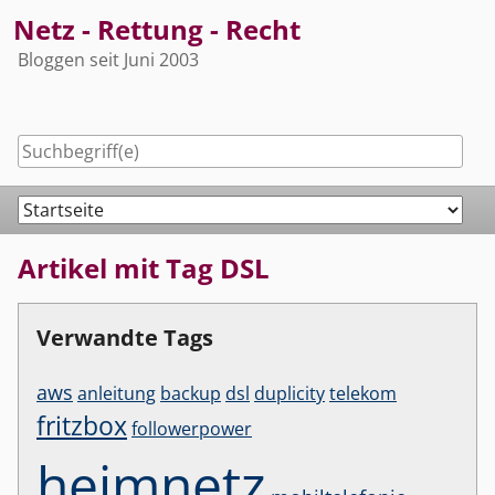
Skip
Netz - Rettung - Recht
to
Bloggen seit Juni 2003
content
Navigation
Artikel mit Tag DSL
Verwandte Tags
aws
anleitung
backup
dsl
duplicity
telekom
fritzbox
followerpower
heimnetz