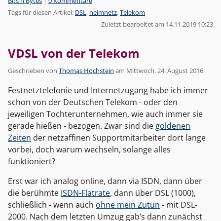
Kategorien:
Bits'n'Bytes
|
0 Kommentare
Tags für diesen Artikel:
DSL
,
heimnetz
,
Telekom
Zuletzt bearbeitet am 14.11.2019 10:23
VDSL von der Telekom
Geschrieben von
Thomas Hochstein
am
Mittwoch, 24. August 2016
Festnetztelefonie und Internetzugang habe ich immer
schon von der Deutschen Telekom - oder den
jeweiligen Tochterunternehmen, wie auch immer sie
gerade hießen - bezogen. Zwar sind die
goldenen
Zeiten
der netzaffinen Supportmitarbeiter dort lange
vorbei, doch warum wechseln, solange alles
funktioniert?
Erst war ich analog online, dann via ISDN, dann über
die berühmte
ISDN-Flatrate
, dann über DSL (1000),
schließlich - wenn auch
ohne mein Zutun
- mit DSL-
2000. Nach dem letzten Umzug gab’s dann zunächst