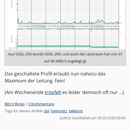
Aus VDSL-250 wurde VDSL-290, und auch der Upstream hat von 41
auf 46 MBit/s zugelegt.gt
Das geschaltete Profil erlaubt nun nahezu das
Maximum der Leitung. Fein!
(Am Wochenende
tröpfelt
es leider dennoch oft nur …)
Kategorien:
Bits'n'Bytes
|
0 Kommentare
Tags für diesen Artikel:
dsl
,
heimnetz
,
telekom
Zuletzt bearbeitet am 30.03.2020 06:45