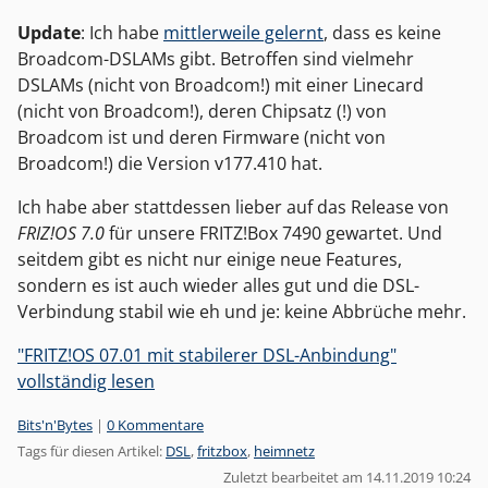
Update
: Ich habe
mittlerweile gelernt
, dass es keine
Broadcom-DSLAMs gibt. Betroffen sind vielmehr
DSLAMs (nicht von Broadcom!) mit einer Linecard
(nicht von Broadcom!), deren Chipsatz (!) von
Broadcom ist und deren Firmware (nicht von
Broadcom!) die Version v177.410 hat.
Ich habe aber stattdessen lieber auf das Release von
FRIZ!OS 7.0
für unsere FRITZ!Box 7490 gewartet. Und
seitdem gibt es nicht nur einige neue Features,
sondern es ist auch wieder alles gut und die DSL-
Verbindung stabil wie eh und je: keine Abbrüche mehr.
"FRITZ!OS 07.01 mit stabilerer DSL-Anbindung"
vollständig lesen
Kategorien:
Bits'n'Bytes
|
0 Kommentare
Tags für diesen Artikel:
DSL
,
fritzbox
,
heimnetz
Zuletzt bearbeitet am 14.11.2019 10:24