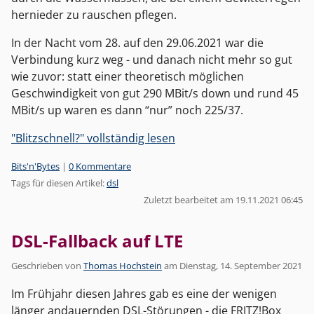
hernieder zu rauschen pflegen.
In der Nacht vom 28. auf den 29.06.2021 war die
Verbindung kurz weg - und danach nicht mehr so gut
wie zuvor: statt einer theoretisch möglichen
Geschwindigkeit von gut 290 MBit/s down und rund 45
MBit/s up waren es dann “nur” noch 225/37.
"Blitzschnell?" vollständig lesen
Kategorien:
Bits'n'Bytes
|
0 Kommentare
Tags für diesen Artikel:
dsl
Zuletzt bearbeitet am 19.11.2021 06:45
DSL-Fallback auf LTE
Geschrieben von
Thomas Hochstein
am
Dienstag, 14. September 2021
Im Frühjahr diesen Jahres gab es eine der wenigen
länger andauernden DSL-Störungen - die FRITZ!Box