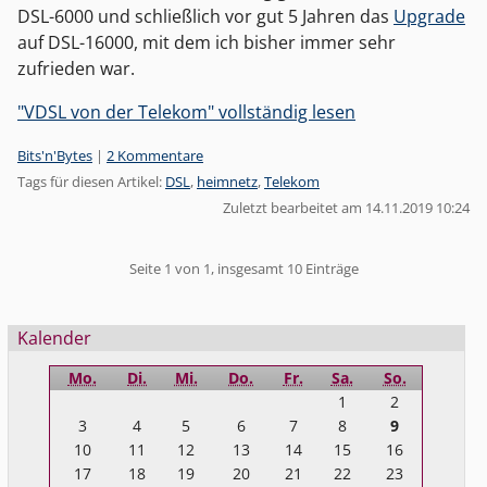
DSL-6000 und schließlich vor gut 5 Jahren das
Upgrade
auf DSL-16000, mit dem ich bisher immer sehr
zufrieden war.
"VDSL von der Telekom" vollständig lesen
Kategorien:
Bits'n'Bytes
|
2 Kommentare
Tags für diesen Artikel:
DSL
,
heimnetz
,
Telekom
Zuletzt bearbeitet am 14.11.2019 10:24
Pagination
Seite 1 von 1, insgesamt 10 Einträge
Seitenleiste
Kalender
Mo.
Di.
Mi.
Do.
Fr.
Sa.
So.
1
2
3
4
5
6
7
8
9
10
11
12
13
14
15
16
17
18
19
20
21
22
23