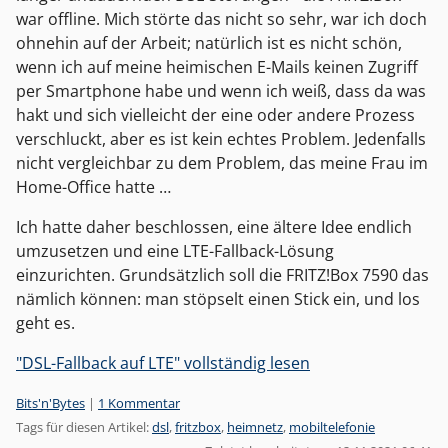
war offline. Mich störte das nicht so sehr, war ich doch
ohnehin auf der Arbeit; natürlich ist es nicht schön,
wenn ich auf meine heimischen E-Mails keinen Zugriff
per Smartphone habe und wenn ich weiß, dass da was
hakt und sich vielleicht der eine oder andere Prozess
verschluckt, aber es ist kein echtes Problem. Jedenfalls
nicht vergleichbar zu dem Problem, das meine Frau im
Home-Office hatte …
Ich hatte daher beschlossen, eine ältere Idee endlich
umzusetzen und eine LTE-Fallback-Lösung
einzurichten. Grundsätzlich soll die FRITZ!Box 7590 das
nämlich können: man stöpselt einen Stick ein, und los
geht es.
"DSL-Fallback auf LTE" vollständig lesen
Kategorien:
Bits'n'Bytes
|
1 Kommentar
Tags für diesen Artikel:
dsl
,
fritzbox
,
heimnetz
,
mobiltelefonie