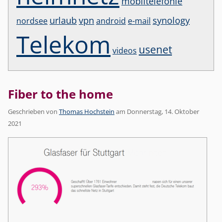
mobiltelefonie
urlaub
vpn
synology
nordsee
android
e-mail
Telekom
usenet
videos
Fiber to the home
Geschrieben von
Thomas Hochstein
am
Donnerstag, 14. Oktober
2021