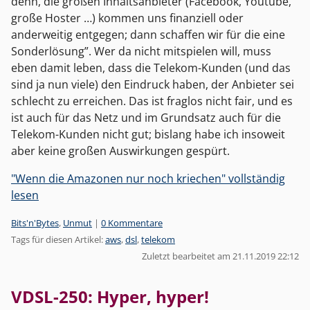
denn, die großen Inhaltsanbieter (Facebook, Youtube,
große Hoster …) kommen uns finanziell oder
anderweitig entgegen; dann schaffen wir für die eine
Sonderlösung”. Wer da nicht mitspielen will, muss
eben damit leben, dass die Telekom-Kunden (und das
sind ja nun viele) den Eindruck haben, der Anbieter sei
schlecht zu erreichen. Das ist fraglos nicht fair, und es
ist auch für das Netz und im Grundsatz auch für die
Telekom-Kunden nicht gut; bislang habe ich insoweit
aber keine großen Auswirkungen gespürt.
"Wenn die Amazonen nur noch kriechen" vollständig
lesen
Kategorien:
Bits'n'Bytes
,
Unmut
|
0 Kommentare
Tags für diesen Artikel:
aws
,
dsl
,
telekom
Zuletzt bearbeitet am 21.11.2019 22:12
VDSL-250: Hyper, hyper!