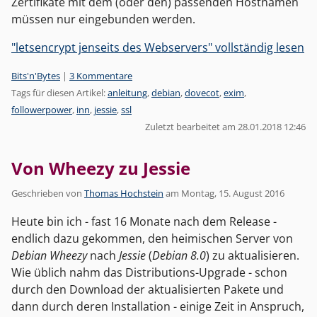
Zertifikate mit dem (oder den) passenden Hostnamen
müssen nur eingebunden werden.
"letsencrypt jenseits des Webservers" vollständig lesen
Kategorien:
Bits'n'Bytes
|
3 Kommentare
Tags für diesen Artikel:
anleitung
,
debian
,
dovecot
,
exim
,
followerpower
,
inn
,
jessie
,
ssl
Zuletzt bearbeitet am 28.01.2018 12:46
Von Wheezy zu Jessie
Geschrieben von
Thomas Hochstein
am
Montag, 15. August 2016
Heute bin ich - fast 16 Monate nach dem Release -
endlich dazu gekommen, den heimischen Server von
Debian Wheezy
nach
Jessie
(
Debian 8.0
) zu aktualisieren.
Wie üblich nahm das Distributions-Upgrade - schon
durch den Download der aktualisierten Pakete und
dann durch deren Installation - einige Zeit in Anspruch,