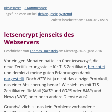
Kategorien:
Bits'n'Bytes
|
3 Kommentare
Tags für diesen Artikel:
debian
,
jessie
,
systemd
Zuletzt bearbeitet am 14.08.2017 05:09
letsencrypt jenseits des
Webservers
Geschrieben von
Thomas Hochstein
am
Dienstag, 30. August 2016
Vor einigen Monaten hatte ich über
letsencrypt
, die
neue Zertifizierungsstelle für TLS-Zertifikate,
berichtet
und demletzt meine guten Erfahrungen damit
dargestellt
. Doch
HTTP
ist ja nicht das einzige Protokoll,
das einer Absicherung bedarf. Wie sieht es mit TLS-
Zertifikaten für Mail (
SMTP
und
POP3
oder
IMAP
) und
News (
NNTP
) oder noch andere Dienste aus?
Grundsätzlich ist das kein Problem: vorhandene