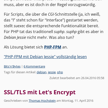
muss, aber es ist doch in der Regel vorzugswürdig.
Für Scripts, die über die
CGI
-Schnittstelle (ja, ich weiß,
das “I” steht schon für “Interface”) gestartet werden,
stellt
suexec
die entsprechende Funktionalität bereit.
Für PHP tat das traditionell
suphp
.
suphp
gibt es aber in
Debian Jessie
nicht mehr. Was also tun?
Als Lösung bietet sich
PHP-FPM
an.
"PHP-FPM mit Debian Jessie" vollständig lesen
Kategorien:
Bits'n'Bytes
|
6 Kommentare
Tags für diesen Artikel:
debian
,
jessie
,
php
Zuletzt bearbeitet am 26.04.2016 05:58
SSL/TLS mit Let's Encrypt
Geschrieben von
Thomas Hochstein
am
Montag, 11. April 2016