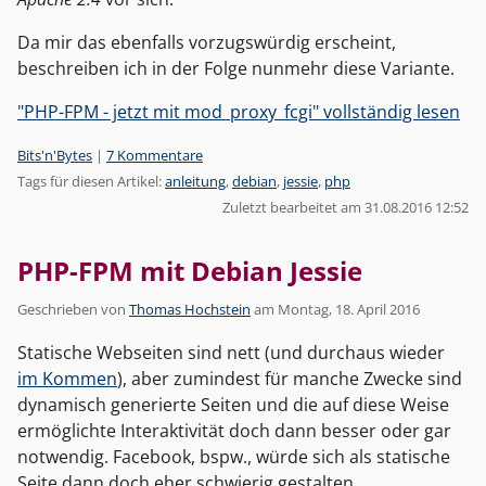
Da mir das ebenfalls vorzugswürdig erscheint,
beschreiben ich in der Folge nunmehr diese Variante.
"PHP-FPM - jetzt mit mod_proxy_fcgi" vollständig lesen
Kategorien:
Bits'n'Bytes
|
7 Kommentare
Tags für diesen Artikel:
anleitung
,
debian
,
jessie
,
php
Zuletzt bearbeitet am 31.08.2016 12:52
PHP-FPM mit Debian Jessie
Geschrieben von
Thomas Hochstein
am
Montag, 18. April 2016
Statische Webseiten sind nett (und durchaus wieder
im Kommen
), aber zumindest für manche Zwecke sind
dynamisch generierte Seiten und die auf diese Weise
ermöglichte Interaktivität doch dann besser oder gar
notwendig. Facebook, bspw., würde sich als statische
Seite dann doch eher schwierig gestalten.