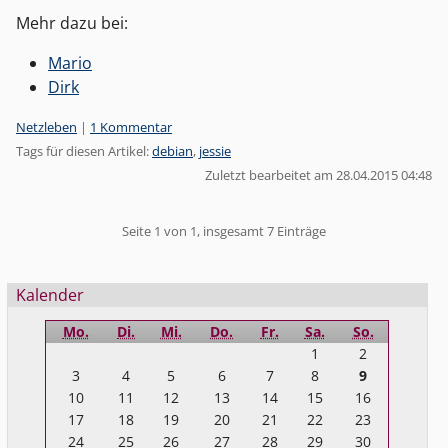
Mehr dazu bei:
Mario
Dirk
Kategorien:
Netzleben
|
1 Kommentar
Tags für diesen Artikel:
debian
,
jessie
Zuletzt bearbeitet am 28.04.2015 04:48
Pagination
Seite 1 von 1, insgesamt 7 Einträge
Seitenleiste
Kalender
Mo.
Di.
Mi.
Do.
Fr.
Sa.
So.
1
2
3
4
5
6
7
8
9
10
11
12
13
14
15
16
17
18
19
20
21
22
23
24
25
26
27
28
29
30