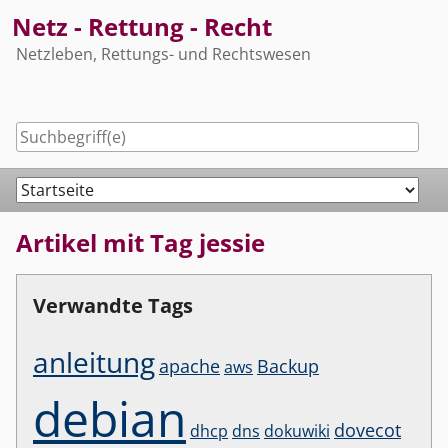
Skip
Netz - Rettung - Recht
to
Netzleben, Rettungs- und Rechtswesen
content
Navigation
Artikel mit Tag jessie
Verwandte Tags
anleitung
apache
Backup
aws
debian
dovecot
dhcp
dns
dokuwiki