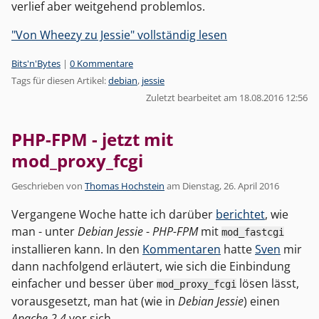
verlief aber weitgehend problemlos.
"Von Wheezy zu Jessie" vollständig lesen
Kategorien:
Bits'n'Bytes
|
0 Kommentare
Tags für diesen Artikel:
debian
,
jessie
Zuletzt bearbeitet am 18.08.2016 12:56
PHP-FPM - jetzt mit
mod_proxy_fcgi
Geschrieben von
Thomas Hochstein
am
Dienstag, 26. April 2016
Vergangene Woche hatte ich darüber
berichtet
, wie
man - unter
Debian Jessie
-
PHP-FPM
mit
mod_fastcgi
installieren kann. In den
Kommentaren
hatte
Sven
mir
dann nachfolgend erläutert, wie sich die Einbindung
einfacher und besser über
lösen lässt,
mod_proxy_fcgi
vorausgesetzt, man hat (wie in
Debian Jessie
) einen
Apache 2.4
vor sich.