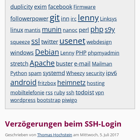
duplicity
exim
facebook
Firmware
git
lenny
followerpower
inn
irc
Linksys
php
munin
s9y
linux
perl
mantis
nanoc
usenet
ssl
twitter
squeeze
webdesign
Debian
windows
PHP
Lenny
phpmyadmin
Apache
stretch
buster
e-mail
Mailman
systemd
ipv6
Python
spam
Wheezy
security
android
heimnetz
fritzbox
hosting
todoist
mobiltelefonie
rss
ruby
ssh
vpn
wordpress
bootstrap
piwigo
Verzögerungen beim SSH-Login
Geschrieben von
Thomas Hochstein
am
Mittwoch, 5. Juli 2017