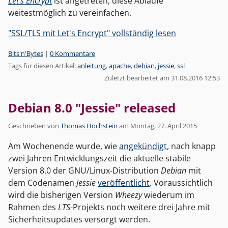
Let’s Encrypt
ist angetreten, diese Abläufe
weitestmöglich zu vereinfachen.
"SSL/TLS mit Let's Encrypt" vollständig lesen
Kategorien:
Bits'n'Bytes
|
0 Kommentare
Tags für diesen Artikel:
anleitung
,
apache
,
debian
,
jessie
,
ssl
Zuletzt bearbeitet am 31.08.2016 12:53
Debian 8.0 "Jessie" released
Geschrieben von
Thomas Hochstein
am
Montag, 27. April 2015
Am Wochenende wurde, wie
angekündigt
, nach knapp
zwei Jahren Entwicklungszeit die aktuelle stabile
Version 8.0 der GNU/Linux-Distribution
Debian
mit
dem Codenamen
Jessie
veröffentlicht
. Voraussichtlich
wird die bisherigen Version
Wheezy
wiederum im
Rahmen des
LTS
-Projekts noch weitere drei Jahre mit
Sicherheitsupdates versorgt werden.