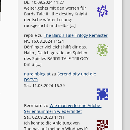
Di., 10.09.2024 11:27
weiter gehts mit den worten für
Bards Tale II : the destiny Knight
deutsche wörter Lösung:
rausgesucht und selbs […]
reptile
zu
The Bard's Tale Trilogy Remaster
Fr., 16.08.2024 11:24
Dörflinger vielleicht hilft dir das.
Hallo , Da ich gerade am Spielen
des Spieles BARDS TALE TRILOGY
bin u […]
nureinblog.at
zu
Serendipity und die
DSGVO
Sa., 11.05.2024 16:39
.
Bernhard
zu
Wie man verlorene Adobe-
Seriennummern wiederfindet
Sa., 02.09.2023 11:11
Ich konnte die Anleitung von
Thomas auf meinem Windows10