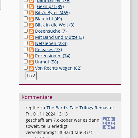
Bahnfahren (79)
Geknipst (89)
Bits'n'Bytes (465)
Blaulicht (49)
Blick in die Welt (3)
Dosensuche (7)
Mit Band und Mütze (3)
Netzleben (283)
Releases (73)
Rezensionen (74)
Unmut (58)
Von Rechts wegen (82)
Kommentare
reptile
zu
The Bard's Tale Trilogy Remaster
Fr., 01.11.2024 13:13
geschafft,am 7.oktober war es dann
soweit. teil3 erledigt.
vervollständigt !!!! Bard tale 3 ist