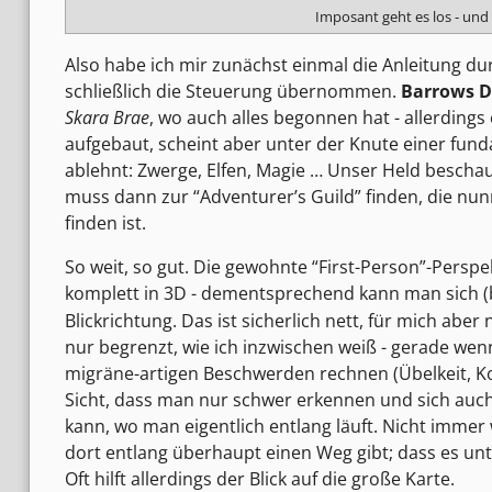
Imposant geht es los - und
Also habe ich mir zunächst einmal die Anleitung d
schließlich die Steuerung übernommen.
Barrows 
Skara Brae
, wo auch alles begonnen hat - allerdings 
aufgebaut, scheint aber unter der Knute einer funda
ablehnt: Zwerge, Elfen, Magie … Unser Held besch
muss dann zur “Adventurer’s Guild” finden, die nu
finden ist.
So weit, so gut. Die gewohnte “First-Person”-Perspe
komplett in 3D - dementsprechend kann man sich 
Blickrichtung. Das ist sicherlich nett, für mich aber
nur begrenzt, wie ich inzwischen weiß - gerade wen
migräne-artigen Beschwerden rechnen (Übelkeit, Ko
Sicht, dass man nur schwer erkennen und sich auc
kann, wo man eigentlich entlang läuft. Nicht immer
dort entlang überhaupt einen Weg gibt; dass es un
Oft hilft allerdings der Blick auf die große Karte.