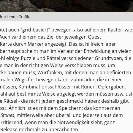
ruckende Grafik.
) auch “grid-basiert” bewegen, also auf einem Raster, wie
Auch wird einem das Ziel der jeweiligen Quest
arte durch Marker angezeigt. Das ist hilfreich, aber
Überhaupt scheint man im Verlauf der Entwicklung an vielen
ohl einige Puzzle und Rätsel verschiedener Grundtypen, die
 man in der richtigen Weise verschieben muss, um
ke bauen muss; Wurfhaken, mit denen man an definierten
malen Wegs fortbewegen kann; Zahnräder, die in einer
n müssen; Kombinationsschlösser mit Runen; Opfergaben,
ahl auf bestimmte Weise abgelegt werden müssen usw. usf
 Rätsel - die nicht jedem geschmeckt haben; deshalb gibt
 löst. Ähnlich ist es mit dem Speichern: das konnte man
 Stones
, mittlerweile aber überall und jederzeit aus dem
rritierend, wenn man die Notwendigkeit sieht, ganz
 Release nochmals zu überarbeiten …