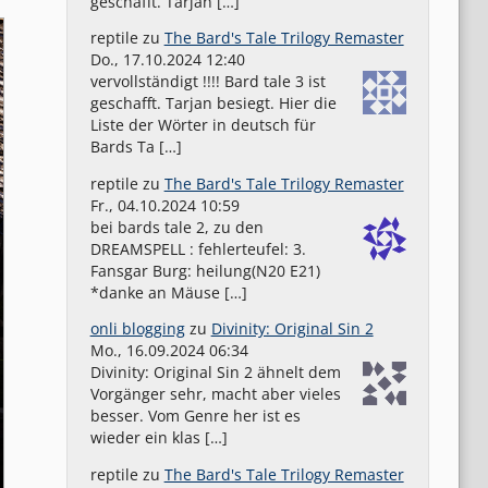
geschafft. Tarjan […]
reptile
zu
The Bard's Tale Trilogy Remaster
Do., 17.10.2024 12:40
vervollständigt !!!! Bard tale 3 ist
geschafft. Tarjan besiegt. Hier die
Liste der Wörter in deutsch für
Bards Ta […]
reptile
zu
The Bard's Tale Trilogy Remaster
Fr., 04.10.2024 10:59
bei bards tale 2, zu den
DREAMSPELL : fehlerteufel: 3.
Fansgar Burg: heilung(N20 E21)
*danke an Mäuse […]
onli blogging
zu
Divinity: Original Sin 2
Mo., 16.09.2024 06:34
Divinity: Original Sin 2 ähnelt dem
Vorgänger sehr, macht aber vieles
besser. Vom Genre her ist es
wieder ein klas […]
reptile
zu
The Bard's Tale Trilogy Remaster