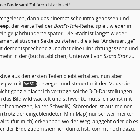
 der Barde samt Zuhörern ist animiert!
urchgelesen, dann das cinematische Intro genossen und
Deep
, der vierte Teil der
Bard’s-Tale
-Reihe, spielt wieder in
einige Jahrhunderte später. Die Stadt ist längst wieder
mentalistischen Sekte zu stehen, die alles “Andersartige”
aut dementsprechend zunächst eine Hinrichtungsszene und
nmehr in der (buchstäblichen) Unterwelt von
Skara Brae
zu
ktive aus den ersten Teilen bleibt erhalten, nun aber
(bspw. mit
) bewegen und steuert mit der Maus die
WASD
 nicht ganz einfach; ich vertrage solche 3-D-Darstellungen
n das Bild wild wackelt und schwenkt, muss ich sonst mit
pfschmerzen, kalter Schweiß). Störender ist aus meiner
h (trotz der eingeblendeten Mini-Map) nur schwer merken
 wird (für mich) erkennbar, wo der Weg langgeht oder ob es
ter der Erde zudem ziemlich dunkel ist, kommt noch dazu.