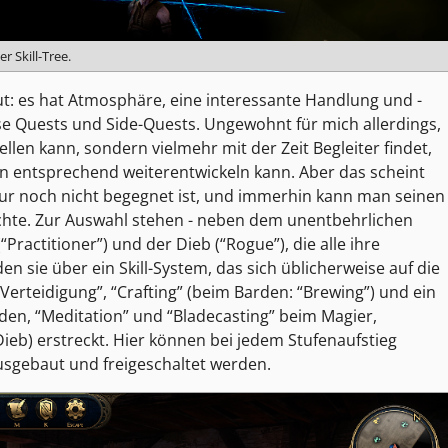
er Skill-Tree.
ut: es hat Atmosphäre, eine interessante Handlung und -
e Quests und Side-Quests. Ungewohnt für mich allerdings,
len kann, sondern vielmehr mit der Zeit Begleiter findet,
n entsprechend weiterentwickeln kann. Aber das scheint
 nur noch nicht begegnet ist, und immerhin kann man seinen
chte. Zur Auswahl stehen - neben dem unentbehrlichen
Practitioner”) und der Dieb (“Rogue”), die alle ihre
n sie über ein Skill-System, das sich üblicherweise auf die
“Verteidigung”, “Crafting” (beim Barden: “Brewing”) und ein
rden, “Meditation” und “Bladecasting” beim Magier,
b) erstreckt. Hier können bei jedem Stufenaufstieg
ausgebaut und freigeschaltet werden.