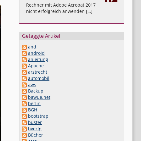
Rechner mit Adobe Acrobat 2017
nicht erfolgreich anwenden […]
Getaggte Artikel
and
android
anleitung
Apache
arztrecht
automobil
aws
Backup
bawue.net
berlin
BGH
bootstrap
buster
bverfg
Bücher