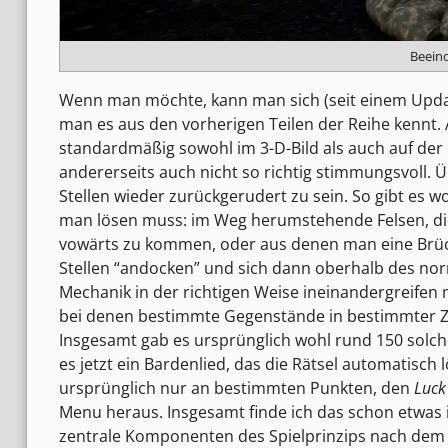
Beeind
Wenn man möchte, kann man sich (seit einem Update
man es aus den vorherigen Teilen der Reihe kennt. 
standardmäßig sowohl im 3-D-Bild als auch auf der K
andererseits auch nicht so richtig stimmungsvoll. 
Stellen wieder zurückgerudert zu sein. So gibt es w
man lösen muss: im Weg herumstehende Felsen, die
vowärts zu kommen, oder aus denen man eine Brüc
Stellen “andocken” und sich dann oberhalb des nor
Mechanik in der richtigen Weise ineinandergreife
bei denen bestimmte Gegenstände in bestimmter Z
Insgesamt gab es ursprünglich wohl rund 150 solche
es jetzt ein Bardenlied, das die Rätsel automatisch
ursprünglich nur an bestimmten Punkten, den
Luck
Menu heraus. Insgesamt finde ich das schon etwas i
zentrale Komponenten des Spielprinzips nach dem