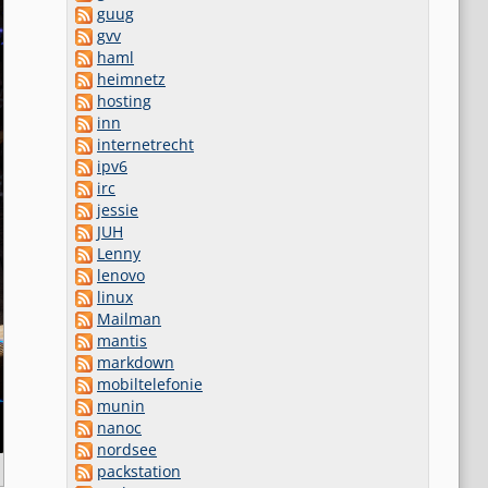
guug
gvv
haml
heimnetz
hosting
inn
internetrecht
ipv6
irc
jessie
JUH
Lenny
lenovo
linux
Mailman
mantis
markdown
mobiltelefonie
munin
nanoc
nordsee
packstation