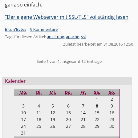
ganz so einfach.
"Der eigene Webserver mit SSL/TLS" vollständig lesen
Kategorien:
Bits'n'Bytes
|
9 Kommentare
Tags für diesen Artikel:
anleitung
,
apache
,
ssl
Zuletzt bearbeitet am 31.08.2016 12:50
Pagination
Seite 1 von 1, insgesamt 12 Einträge
Seitenleiste
Kalender
Mo.
Di.
Mi.
Do.
Fr.
Sa.
So.
1
2
3
4
5
6
7
8
9
10
11
12
13
14
15
16
17
18
19
20
21
22
23
24
25
26
27
28
29
30
31