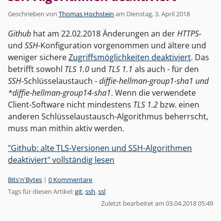
Geschrieben von
Thomas Hochstein
am
Dienstag, 3. April 2018
Github
hat am 22.02.2018 Änderungen an der
HTTPS
-
und
SSH
-Konfiguration vorgenommen und ältere und
weniger sichere
Zugriffsmöglichkeiten deaktiviert
. Das
betrifft sowohl
TLS 1.0
und
TLS 1.1
als auch - für den
SSH
-Schlüsselaustauch -
diffie-hellman-group1-sha1 und
*diffie-hellman-group14-sha1
. Wenn die verwendete
Client-Software nicht mindestens
TLS 1.2
bzw. einen
anderen Schlüsselaustausch-Algorithmus beherrscht,
muss man mithin aktiv werden.
"Github: alte TLS-Versionen und SSH-Algorithmen
deaktiviert" vollständig lesen
Kategorien:
Bits'n'Bytes
|
0 Kommentare
Tags für diesen Artikel:
git
,
ssh
,
ssl
Zuletzt bearbeitet am 03.04.2018 05:49