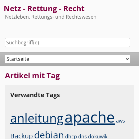
Skip
Netz - Rettung - Recht
to
Netzleben, Rettungs- und Rechtswesen
content
Navigation
Artikel mit Tag
Verwandte Tags
apache
anleitung
aws
debian
Backup
dhcp
dns
dokuwiki