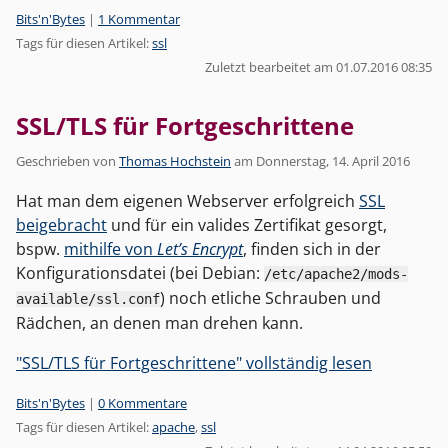
Kategorien:
Bits'n'Bytes
|
1 Kommentar
Tags für diesen Artikel:
ssl
Zuletzt bearbeitet am 01.07.2016 08:35
SSL/TLS für Fortgeschrittene
Geschrieben von
Thomas Hochstein
am
Donnerstag, 14. April 2016
Hat man dem eigenen Webserver erfolgreich
SSL
beigebracht
und für ein valides Zertifikat gesorgt,
bspw.
mithilfe von
Let’s Encrypt
, finden sich in der
Konfigurationsdatei (bei Debian:
/etc/apache2/mods-
) noch etliche Schrauben und
available/ssl.conf
Rädchen, an denen man drehen kann.
"SSL/TLS für Fortgeschrittene" vollständig lesen
Kategorien:
Bits'n'Bytes
|
0 Kommentare
Tags für diesen Artikel:
apache
,
ssl