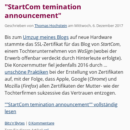
"StartCom temination
announcement"
Geschrieben von
Thomas Hochstein
am
Mittwoch, 6. Dezember 2017
Bis zum
Umzug meines Blogs
auf neue Hardware
stammte das SSL-Zertifikat für das Blog von
StartCom
,
einem Tochterunternehmen von
WoSign
(wobei der
Erwerb offenbar verdeckt durch Hinterleute erfolgte).
Die Konzernmutter fiel jedenfalls 2016 durch …
unschöne Praktiken
bei der Erstellung von Zertifikaten
auf, mit der Folge, dass Apple, Google (
Chrome
) und
Mozilla (
Firefox
) allen Zertifikaten der Mutter- wie der
Tochterfirmen sukzessive das Vertrauen entzogen.
""StartCom temination announcement"" vollständig
lesen
Kategorien:
Bits'n'Bytes
|
0 Kommentare
Tags für diesen Artikel:
ssl