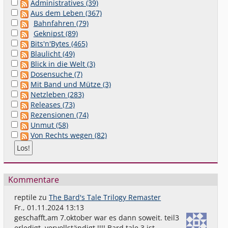
Administratives (39)
Aus dem Leben (367)
Bahnfahren (79)
Geknipst (89)
Bits'n'Bytes (465)
Blaulicht (49)
Blick in die Welt (3)
Dosensuche (7)
Mit Band und Mütze (3)
Netzleben (283)
Releases (73)
Rezensionen (74)
Unmut (58)
Von Rechts wegen (82)
Kommentare
reptile
zu
The Bard's Tale Trilogy Remaster
Fr., 01.11.2024 13:13
geschafft,am 7.oktober war es dann soweit. teil3
erledigt. vervollständigt !!!! Bard tale 3 ist