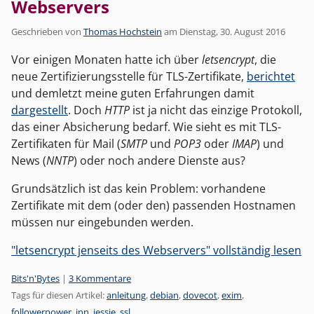
Webservers
Geschrieben von
Thomas Hochstein
am
Dienstag, 30. August 2016
Vor einigen Monaten hatte ich über
letsencrypt
, die
neue Zertifizierungsstelle für TLS-Zertifikate,
berichtet
und demletzt meine guten Erfahrungen damit
dargestellt
. Doch
HTTP
ist ja nicht das einzige Protokoll,
das einer Absicherung bedarf. Wie sieht es mit TLS-
Zertifikaten für Mail (
SMTP
und
POP3
oder
IMAP
) und
News (
NNTP
) oder noch andere Dienste aus?
Grundsätzlich ist das kein Problem: vorhandene
Zertifikate mit dem (oder den) passenden Hostnamen
müssen nur eingebunden werden.
"letsencrypt jenseits des Webservers" vollständig lesen
Kategorien:
Bits'n'Bytes
|
3 Kommentare
Tags für diesen Artikel:
anleitung
,
debian
,
dovecot
,
exim
,
followerpower
,
inn
,
jessie
,
ssl