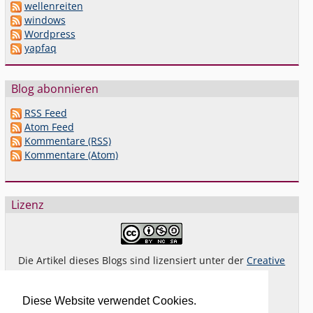
wellenreiten
windows
Wordpress
yapfaq
Blog abonnieren
RSS Feed
Atom Feed
Kommentare (RSS)
Kommentare (Atom)
Lizenz
Die Artikel dieses Blogs sind lizensiert unter der
Creative
Commons Lizenz By-NC-SA 4.0 dt.
Das gilt
nicht
für Bilder oder (andere) erkennbare
Diese Website verwendet Cookies.
Fremdinhalte und explizit anders gekennzeichnete