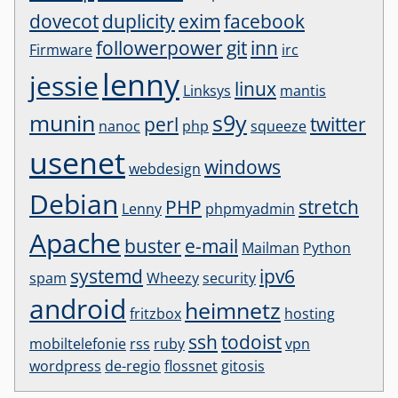
dovecot
duplicity
exim
facebook
followerpower
git
inn
Firmware
irc
lenny
jessie
linux
Linksys
mantis
munin
s9y
perl
twitter
nanoc
php
squeeze
usenet
windows
webdesign
Debian
PHP
stretch
Lenny
phpmyadmin
Apache
buster
e-mail
Mailman
Python
systemd
ipv6
spam
Wheezy
security
android
heimnetz
fritzbox
hosting
ssh
todoist
mobiltelefonie
rss
ruby
vpn
wordpress
de-regio
flossnet
gitosis