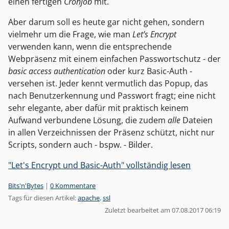
einen fertigen
Cronjob
mit.
Aber darum soll es heute gar nicht gehen, sondern
vielmehr um die Frage, wie man
Let’s Encrypt
verwenden kann, wenn die entsprechende
Webpräsenz mit einem einfachen Passwortschutz - der
basic access authentication
oder kurz Basic-Auth -
versehen ist. Jeder kennt vermutlich das Popup, das
nach Benutzerkennung und Passwort fragt; eine nicht
sehr elegante, aber dafür mit praktisch keinem
Aufwand verbundene Lösung, die zudem
alle
Dateien
in allen Verzeichnissen der Präsenz schützt, nicht nur
Scripts, sondern auch - bspw. - Bilder.
"Let's Encrypt und Basic-Auth" vollständig lesen
Kategorien:
Bits'n'Bytes
|
0 Kommentare
Tags für diesen Artikel:
apache
,
ssl
Zuletzt bearbeitet am 07.08.2017 06:19