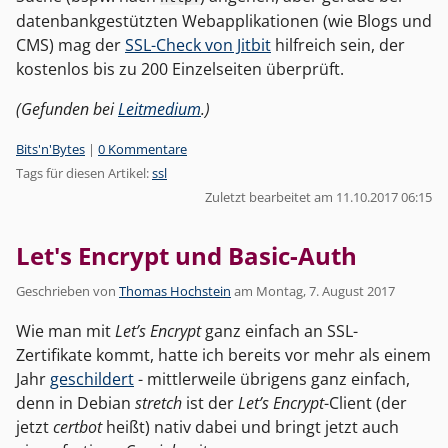
datenbankgestützten Webapplikationen (wie Blogs und
CMS) mag der
SSL-Check von Jitbit
hilfreich sein, der
kostenlos bis zu 200 Einzelseiten überprüft.
(Gefunden bei
Leitmedium
.)
Kategorien:
Bits'n'Bytes
|
0 Kommentare
Tags für diesen Artikel:
ssl
Zuletzt bearbeitet am 11.10.2017 06:15
Let's Encrypt und Basic-Auth
Geschrieben von
Thomas Hochstein
am
Montag, 7. August 2017
Wie man mit
Let’s Encrypt
ganz einfach an SSL-
Zertifikate kommt, hatte ich bereits vor mehr als einem
Jahr
geschildert
- mittlerweile übrigens ganz einfach,
denn in Debian
stretch
ist der
Let’s Encrypt
-Client (der
jetzt
certbot
heißt) nativ dabei und bringt jetzt auch