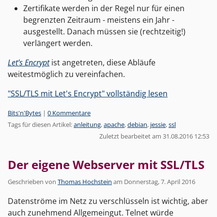
Zertifikate werden in der Regel nur für einen
begrenzten Zeitraum - meistens ein Jahr -
ausgestellt. Danach müssen sie (rechtzeitig!)
verlängert werden.
Let’s Encrypt
ist angetreten, diese Abläufe
weitestmöglich zu vereinfachen.
"SSL/TLS mit Let's Encrypt" vollständig lesen
Kategorien:
Bits'n'Bytes
|
0 Kommentare
Tags für diesen Artikel:
anleitung
,
apache
,
debian
,
jessie
,
ssl
Zuletzt bearbeitet am 31.08.2016 12:53
Der eigene Webserver mit SSL/TLS
Geschrieben von
Thomas Hochstein
am
Donnerstag, 7. April 2016
Datenströme im Netz zu verschlüsseln ist wichtig, aber
auch zunehmend Allgemeingut. Telnet würde