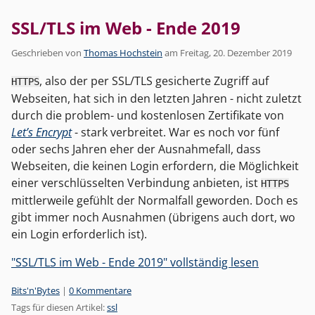
SSL/TLS im Web - Ende 2019
Geschrieben von
Thomas Hochstein
am
Freitag, 20. Dezember 2019
, also der per SSL/TLS gesicherte Zugriff auf
HTTPS
Webseiten, hat sich in den letzten Jahren - nicht zuletzt
durch die problem- und kostenlosen Zertifikate von
Let’s Encrypt
- stark verbreitet. War es noch vor fünf
oder sechs Jahren eher der Ausnahmefall, dass
Webseiten, die keinen Login erfordern, die Möglichkeit
einer verschlüsselten Verbindung anbieten, ist
HTTPS
mittlerweile gefühlt der Normalfall geworden. Doch es
gibt immer noch Ausnahmen (übrigens auch dort, wo
ein Login erforderlich ist).
"SSL/TLS im Web - Ende 2019" vollständig lesen
Kategorien:
Bits'n'Bytes
|
0 Kommentare
Tags für diesen Artikel:
ssl