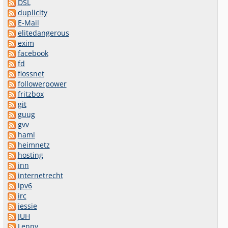
DSL
duplicity
E-Mail
elitedangerous
exim
facebook
fd
flossnet
followerpower
fritzbox
git
guug
gvv
haml
heimnetz
hosting
inn
internetrecht
ipv6
irc
jessie
JUH
Lenny