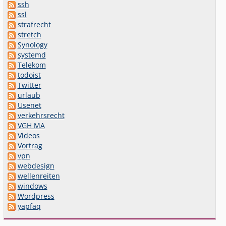
ssh
ssl
strafrecht
stretch
Synology
systemd
Telekom
todoist
Twitter
urlaub
Usenet
verkehrsrecht
VGH MA
Videos
Vortrag
vpn
webdesign
wellenreiten
windows
Wordpress
yapfaq