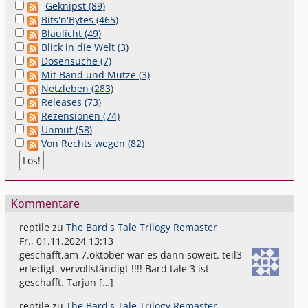
Geknipst (89)
Bits'n'Bytes (465)
Blaulicht (49)
Blick in die Welt (3)
Dosensuche (7)
Mit Band und Mütze (3)
Netzleben (283)
Releases (73)
Rezensionen (74)
Unmut (58)
Von Rechts wegen (82)
Kommentare
reptile
zu
The Bard's Tale Trilogy Remaster
Fr., 01.11.2024 13:13
geschafft,am 7.oktober war es dann soweit. teil3
erledigt. vervollständigt !!!! Bard tale 3 ist
geschafft. Tarjan […]
reptile
zu
The Bard's Tale Trilogy Remaster