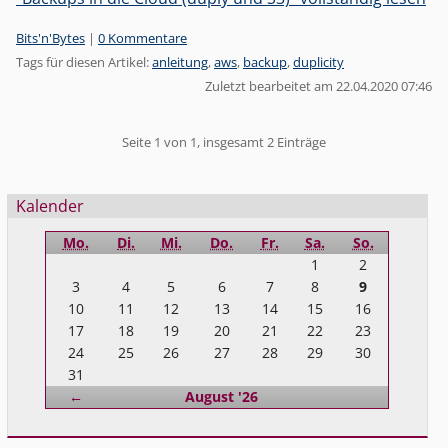
Kategorien:
Bits'n'Bytes
|
0 Kommentare
Tags für diesen Artikel:
anleitung
,
aws
,
backup
,
duplicity
Zuletzt bearbeitet am 22.04.2020 07:46
Pagination
Seite 1 von 1, insgesamt 2 Einträge
Seitenleiste
Kalender
Mo.
Di.
Mi.
Do.
Fr.
Sa.
So.
1
2
3
4
5
6
7
8
9
10
11
12
13
14
15
16
17
18
19
20
21
22
23
24
25
26
27
28
29
30
31
Zurück
←
August '26