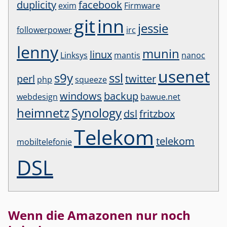
duplicity
facebook
exim
Firmware
git
inn
jessie
followerpower
irc
lenny
munin
linux
Linksys
mantis
nanoc
usenet
s9y
ssl
perl
twitter
php
squeeze
windows
backup
webdesign
bawue.net
heimnetz
Synology
dsl
fritzbox
Telekom
telekom
mobiltelefonie
DSL
Wenn die Amazonen nur noch