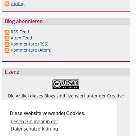
yapfaq
Blog abonnieren
RSS Feed
Atom Feed
Kommentare (RSS)
Kommentare (Atom)
Lizenz
Die Artikel dieses Blogs sind lizensiert unter der
Creative
Commons Lizenz By-NC-SA 4.0 dt.
Das gilt
nicht
für Bilder oder (andere) erkennbare
Diese Website verwendet Cookies.
Fremdinhalte und explizit anders gekennzeichnete
Lesen Sie mehr in der
Beiträge.
Datenschutzerklärung