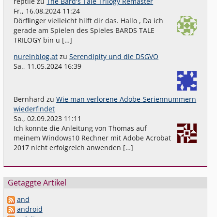
reptile
zu
The Bard's Tale Trilogy Remaster
Fr., 16.08.2024 11:24
Dörflinger vielleicht hilft dir das. Hallo , Da ich
gerade am Spielen des Spieles BARDS TALE
TRILOGY bin u […]
nureinblog.at
zu
Serendipity und die DSGVO
Sa., 11.05.2024 16:39
Bernhard
zu
Wie man verlorene Adobe-Seriennummern
wiederfindet
Sa., 02.09.2023 11:11
Ich konnte die Anleitung von Thomas auf
meinem Windows10 Rechner mit Adobe Acrobat
2017 nicht erfolgreich anwenden […]
Getaggte Artikel
and
android