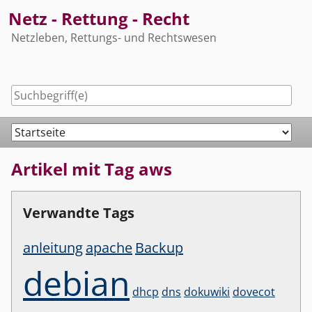
Skip
Netz - Rettung - Recht
to
Netzleben, Rettungs- und Rechtswesen
content
Navigation
Artikel mit Tag aws
Verwandte Tags
anleitung
apache
Backup
debian
dhcp
dns
dokuwiki
dovecot