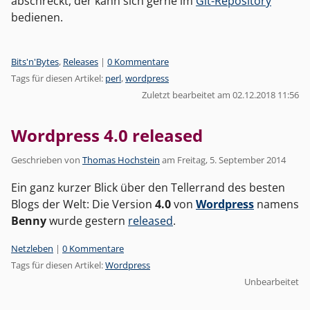
abschreckt, der kann sich gerne im
Git-Repository
bedienen.
Kategorien:
Bits'n'Bytes
,
Releases
|
0 Kommentare
Tags für diesen Artikel:
perl
,
wordpress
Zuletzt bearbeitet am 02.12.2018 11:56
Wordpress 4.0 released
Geschrieben von
Thomas Hochstein
am
Freitag, 5. September 2014
Ein ganz kurzer Blick über den Tellerrand des besten
Blogs der Welt: Die Version
4.0
von
Wordpress
namens
Benny
wurde gestern
released
.
Kategorien:
Netzleben
|
0 Kommentare
Tags für diesen Artikel:
Wordpress
Unbearbeitet