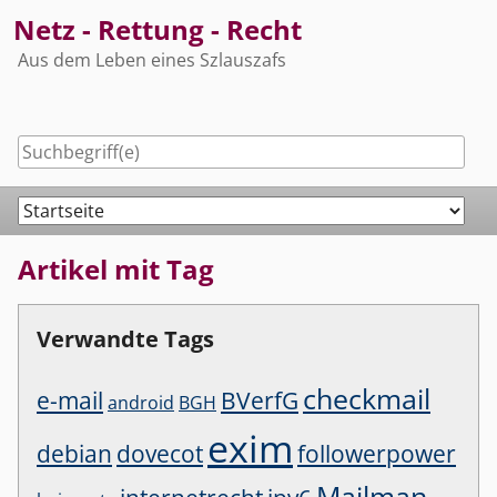
Skip
Netz - Rettung - Recht
to
Aus dem Leben eines Szlauszafs
content
Navigation
Artikel mit Tag
Verwandte Tags
checkmail
e-mail
BVerfG
android
BGH
exim
debian
dovecot
followerpower
Mailman