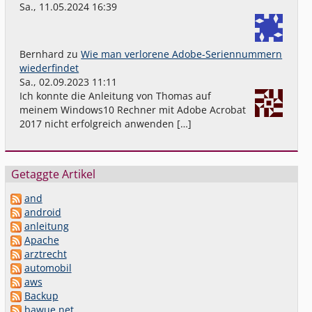
Sa., 11.05.2024 16:39
Bernhard
zu
Wie man verlorene Adobe-Seriennummern
wiederfindet
Sa., 02.09.2023 11:11
Ich konnte die Anleitung von Thomas auf
meinem Windows10 Rechner mit Adobe Acrobat
2017 nicht erfolgreich anwenden […]
Getaggte Artikel
and
android
anleitung
Apache
arztrecht
automobil
aws
Backup
bawue.net