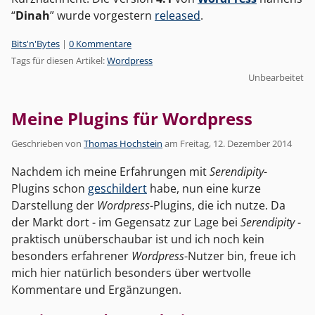
“
Dinah
” wurde vorgestern
released
.
Kategorien:
Bits'n'Bytes
|
0 Kommentare
Tags für diesen Artikel:
Wordpress
Unbearbeitet
Meine Plugins für Wordpress
Geschrieben von
Thomas Hochstein
am
Freitag, 12. Dezember 2014
Nachdem ich meine Erfahrungen mit
Serendipity
-
Plugins schon
geschildert
habe, nun eine kurze
Darstellung der
Wordpress
-Plugins, die ich nutze. Da
der Markt dort - im Gegensatz zur Lage bei
Serendipity
-
praktisch unüberschaubar ist und ich noch kein
besonders erfahrener
Wordpress
-Nutzer bin, freue ich
mich hier natürlich besonders über wertvolle
Kommentare und Ergänzungen.