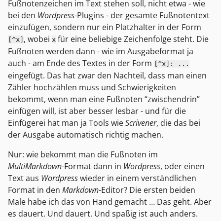
Fußnotenzeichen im Text stehen soll, nicht etwa - wie
bei den
Wordpress
-Plugins - der gesamte Fußnotentext
einzufügen, sondern nur ein Platzhalter in der Form
, wobei
für eine beliebige Zeichenfolge steht. Die
[^x]
x
Fußnoten werden dann - wie im Ausgabeformat ja
auch - am Ende des Textes in der Form
[^x]: ...
eingefügt. Das hat zwar den Nachteil, dass man einen
Zähler hochzählen muss und Schwierigkeiten
bekommt, wenn man eine Fußnoten “zwischendrin”
einfügen will, ist aber besser lesbar - und für die
Einfügerei hat man ja Tools wie
Scrivener
, die das bei
der Ausgabe automatisch richtig machen.
Nur: wie bekommt man die Fußnoten im
MultiMarkdown
-Format dann in
Wordpress
, oder einen
Text aus
Wordpress
wieder in einem verständlichen
Format in den
Markdown
-Editor? Die ersten beiden
Male habe ich das von Hand gemacht … Das geht. Aber
es dauert. Und dauert. Und spaßig ist auch anders.