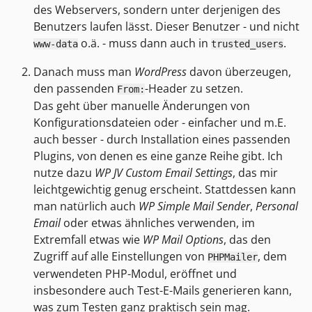
des Webservers, sondern unter derjenigen des
Benutzers laufen lässt. Dieser Benutzer - und nicht
o.ä. - muss dann auch in
.
www-data
trusted_users
Danach muss man
WordPress
davon überzeugen,
den passenden
-Header zu setzen.
From:
Das geht über manuelle Änderungen von
Konfigurationsdateien oder - einfacher und m.E.
auch besser - durch Installation eines passenden
Plugins, von denen es eine ganze Reihe gibt. Ich
nutze dazu
WP JV Custom Email Settings
, das mir
leichtgewichtig genug erscheint. Stattdessen kann
man natürlich auch
WP Simple Mail Sender
,
Personal
Email
oder etwas ähnliches verwenden, im
Extremfall etwas wie
WP Mail Options
, das den
Zugriff auf alle Einstellungen von
, dem
PHPMailer
verwendeten PHP-Modul, eröffnet und
insbesondere auch Test-E-Mails generieren kann,
was zum Testen ganz praktisch sein mag.