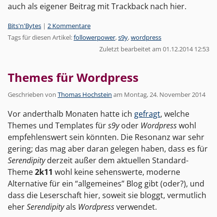
auch als eigener Beitrag mit Trackback nach hier.
Kategorien:
Bits'n'Bytes
|
2 Kommentare
Tags für diesen Artikel:
followerpower
,
s9y
,
wordpress
Zuletzt bearbeitet am 01.12.2014 12:53
Themes für Wordpress
Geschrieben von
Thomas Hochstein
am
Montag, 24. November 2014
Vor anderthalb Monaten hatte ich
gefragt
, welche
Themes und Templates für
s9y
oder
Wordpress
wohl
empfehlenswert sein könnten. Die Resonanz war sehr
gering; das mag aber daran gelegen haben, dass es für
Serendipity
derzeit außer dem aktuellen Standard-
Theme
2k11
wohl keine sehenswerte, moderne
Alternative für ein “allgemeines” Blog gibt (oder?), und
dass die Leserschaft hier, soweit sie bloggt, vermutlich
eher
Serendipity
als
Wordpress
verwendet.