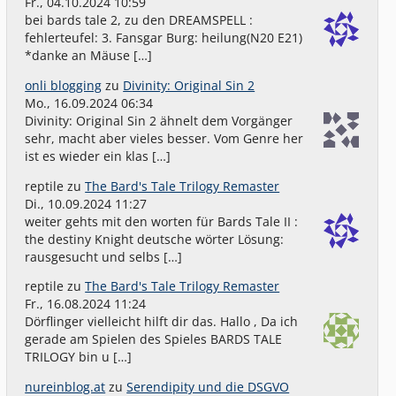
Fr., 04.10.2024 10:59
bei bards tale 2, zu den DREAMSPELL :
fehlerteufel: 3. Fansgar Burg: heilung(N20 E21)
*danke an Mäuse […]
onli blogging
zu
Divinity: Original Sin 2
Mo., 16.09.2024 06:34
Divinity: Original Sin 2 ähnelt dem Vorgänger
sehr, macht aber vieles besser. Vom Genre her
ist es wieder ein klas […]
reptile
zu
The Bard's Tale Trilogy Remaster
Di., 10.09.2024 11:27
weiter gehts mit den worten für Bards Tale II :
the destiny Knight deutsche wörter Lösung:
rausgesucht und selbs […]
reptile
zu
The Bard's Tale Trilogy Remaster
Fr., 16.08.2024 11:24
Dörflinger vielleicht hilft dir das. Hallo , Da ich
gerade am Spielen des Spieles BARDS TALE
TRILOGY bin u […]
nureinblog.at
zu
Serendipity und die DSGVO