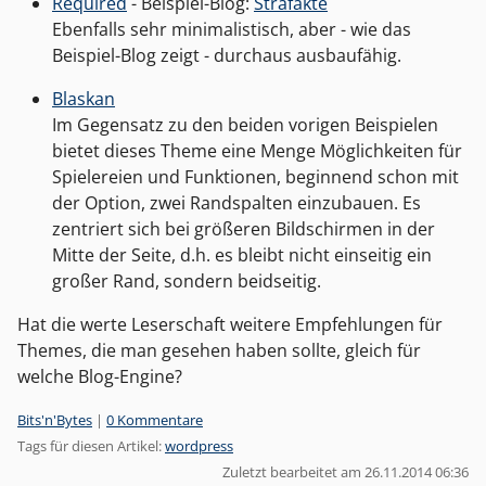
Required
- Beispiel-Blog:
Strafakte
Ebenfalls sehr minimalistisch, aber - wie das
Beispiel-Blog zeigt - durchaus ausbaufähig.
Blaskan
Im Gegensatz zu den beiden vorigen Beispielen
bietet dieses Theme eine Menge Möglichkeiten für
Spielereien und Funktionen, beginnend schon mit
der Option, zwei Randspalten einzubauen. Es
zentriert sich bei größeren Bildschirmen in der
Mitte der Seite, d.h. es bleibt nicht einseitig ein
großer Rand, sondern beidseitig.
Hat die werte Leserschaft weitere Empfehlungen für
Themes, die man gesehen haben sollte, gleich für
welche Blog-Engine?
Kategorien:
Bits'n'Bytes
|
0 Kommentare
Tags für diesen Artikel:
wordpress
Zuletzt bearbeitet am 26.11.2014 06:36