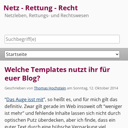
Skip
Netz - Rettung - Recht
to
Netzleben, Rettungs- und Rechtswesen
content
Navigation
Welche Templates nutzt ihr für
euer Blog?
Geschrieben von
Thomas Hochstein
am
Sonntag, 12. Oktober 2014
“
Das Auge isst mit
”, so heißt es, und für mich gilt das
definitiv. Zwar gilt gerade im Web insoweit oft “weniger
ist mehr” und fehlende Inhalte lassen sich nicht durch
optischen Putz überdecken, aber ich finde, dass ein
guter Text durch eine hübsche Verpackung viel