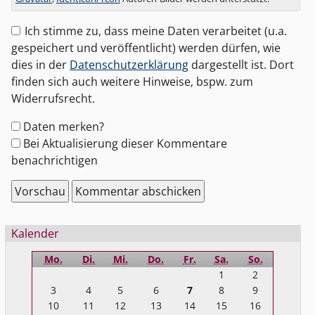
Ich stimme zu, dass meine Daten verarbeitet (u.a.
gespeichert und veröffentlicht) werden dürfen, wie
dies in der
Datenschutzerklärung
dargestellt ist. Dort
finden sich auch weitere Hinweise, bspw. zum
Widerrufsrecht.
Formular-
Daten merken?
Optionen
Bei Aktualisierung dieser Kommentare
benachrichtigen
Seitenleiste
Kalender
Mo.
Di.
Mi.
Do.
Fr.
Sa.
So.
1
2
3
4
5
6
7
8
9
10
11
12
13
14
15
16