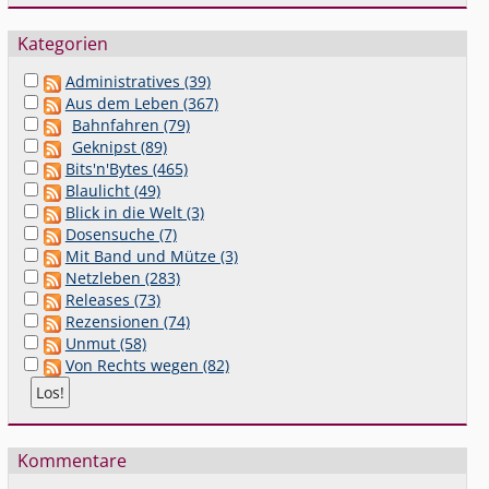
Kategorien
Administratives (39)
Aus dem Leben (367)
Bahnfahren (79)
Geknipst (89)
Bits'n'Bytes (465)
Blaulicht (49)
Blick in die Welt (3)
Dosensuche (7)
Mit Band und Mütze (3)
Netzleben (283)
Releases (73)
Rezensionen (74)
Unmut (58)
Von Rechts wegen (82)
Kommentare