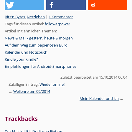
Kategorien:
Bits'n'Bytes
,
Netzleben
|
1 Kommentar
Tags für diesen Artikel:
followerpower
Artikel mit ähnlichen Themen:
News & Mail - gestern, heute & morgen
Auf dem Weg zum papierlosen Büro
Kalender und Notizbuch
Kindle your kindle?
Empfehlungen für Android-Smartphones
Zuletzt bearbeitet am 15.10.2014 06:04
Zufälliger Eintrag:
Wieder online!
Wellenreiten 09/2014
Mein Kalender und ich
Trackbacks
Trackback-URL für diesen Eintrag