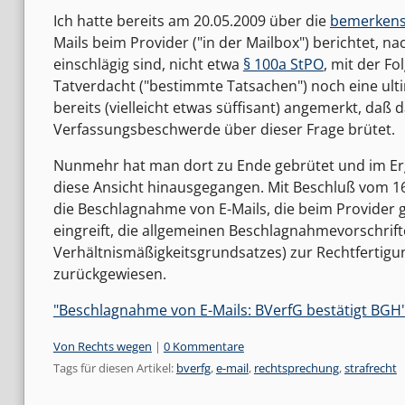
Ich hatte bereits am 20.05.2009 über die
bemerkens
Mails beim Provider ("in der Mailbox") berichtet, 
einschlägig sind, nicht etwa
§ 100a StPO
, mit der Fo
Tatverdacht ("bestimmte Tatsachen") noch eine ulti
bereits (vielleicht etwas süffisant) angemerkt, daß 
Verfassungsbeschwerde über dieser Frage brütet.
Nunmehr hat man dort zu Ende gebrütet und im Erge
diese Ansicht hinausgegangen. Mit Beschluß vom 16
die Beschlagnahme von E-Mails, die beim Provider 
eingreift, die allgemeinen Beschlagnahmevorschrif
Verhältnismäßigkeitsgrundsatzes) zur Rechtfertigu
zurückgewiesen.
"Beschlagnahme von E-Mails: BVerfG bestätigt BGH" 
Kategorien:
Von Rechts wegen
|
0 Kommentare
Tags für diesen Artikel:
bverfg
,
e-mail
,
rechtsprechung
,
strafrecht