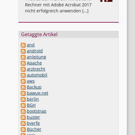
Rechner mit Adobe Acrobat 2017
nicht erfolgreich anwenden […]
Getaggte Artikel
and
android
anleitung
Apache
arztrecht
automobil
aws
Backup
bawue.net
berlin
BGH
bootstrap
buster
bverfg
Bücher