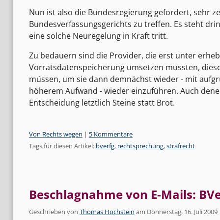
Nun ist also die Bundesregierung gefordert, sehr 
Bundesverfassungsgerichts zu treffen. Es steht dri
eine solche Neuregelung in Kraft tritt.
Zu bedauern sind die Provider, die erst unter erhe
Vorratsdatenspeicherung umsetzen mussten, diese j
müssen, um sie dann demnächst wieder - mit auf
höherem Aufwand - wieder einzuführen. Auch denen
Entscheidung letztlich Steine statt Brot.
Kategorien:
Von Rechts wegen
|
5 Kommentare
Tags für diesen Artikel:
bverfg
,
rechtsprechung
,
strafrecht
Beschlagnahme von E-Mails: BVe
Geschrieben von
Thomas Hochstein
am
Donnerstag, 16. Juli 2009