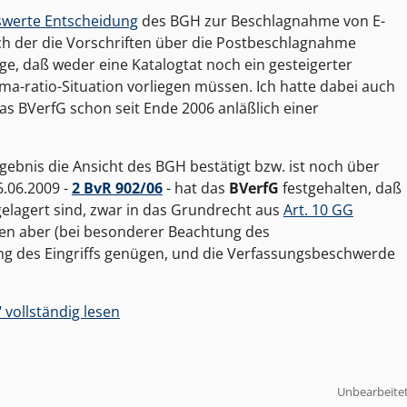
werte Entscheidung
des BGH zur Beschlagnahme von E-
nach der die Vorschriften über die Postbeschlagnahme
lge, daß weder eine Katalogtat noch ein gesteigerter
ma-ratio-Situation vorliegen müssen. Ich hatte dabei auch
das BVerfG schon seit Ende 2006 anläßlich einer
bnis die Ansicht des BGH bestätigt bzw. ist noch über
.06.2009 -
2 BvR 902/06
- hat das
BVerfG
festgehalten, daß
gelagert sind, zwar in das Grundrecht aus
Art. 10 GG
ten aber (bei besonderer Beachtung des
ng des Eingriffs genügen, und die Verfassungsbeschwerde
vollständig lesen
Unbearbeite