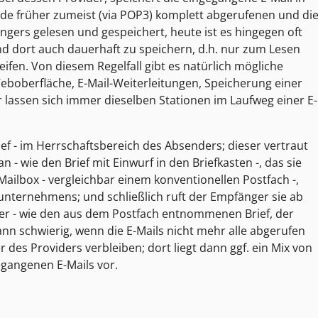
rde früher zumeist (via POP3) komplett abgerufenen und di
ers gelesen und gespeichert, heute ist es hingegen oft
 und dort auch dauerhaft zu speichern, d.h. nur zum Lesen
eifen. Von diesem Regelfall gibt es natürlich mögliche
boberfläche, E-Mail-Weiterleitungen, Speicherung einer
r lassen sich immer dieselben Stationen im Laufweg einer E-
ief - im Herrschaftsbereich des Absenders; dieser vertraut
wie den Brief mit Einwurf in den Briefkasten -, das sie
 Mailbox - vergleichbar einem konventionellen Postfach -,
ternehmens; und schließlich ruft der Empfänger sie ab
ner - wie den aus dem Postfach entnommenen Brief, der
ann schwierig, wenn die E-Mails nicht mehr alle abgerufen
des Providers verbleiben; dort liegt dann ggf. ein Mix von
gangenen E-Mails vor.