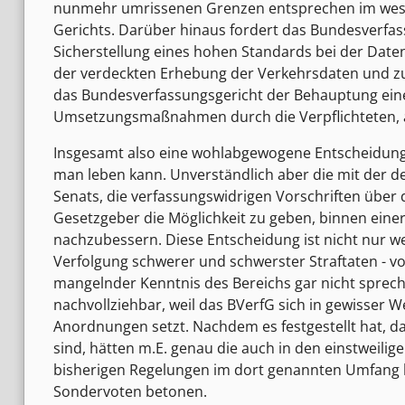
nunmehr umrissenen Grenzen entsprechen im wesen
Gerichts. Darüber hinaus fordert das Bundesverfa
Sicherstellung eines hohen Standards bei der Date
der verdeckten Erhebung der Verkehrsdaten und zu e
das Bundesverfassungsgericht der Behauptung eine
Umsetzungsmaßnahmen durch die Verpflichteten, als
Insgesamt also eine wohlabgewogene Entscheidung, 
man leben kann. Unverständlich aber die mit der 
Senats, die verfassungswidrigen Vorschriften über 
Gesetzgeber die Möglichkeit zu geben, binnen eine
nachzubessern. Diese Entscheidung ist nicht nur we
Verfolgung schwerer und schwerster Straftaten - vo
mangelnder Kenntnis des Bereichs gar nicht sprec
nachvollziehbar, weil das BVerfG sich in gewisser W
Anordnungen setzt. Nachdem es festgestellt hat, 
sind, hätten m.E. genau die auch in den einstwei
bisherigen Regelungen im dort genannten Umfang bis
Sondervoten betonen.