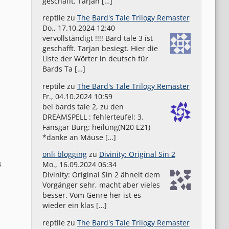
geschafft. Tarjan […]
reptile
zu
The Bard's Tale Trilogy Remaster
Do., 17.10.2024 12:40
vervollständigt !!!! Bard tale 3 ist
geschafft. Tarjan besiegt. Hier die
Liste der Wörter in deutsch für
Bards Ta […]
reptile
zu
The Bard's Tale Trilogy Remaster
Fr., 04.10.2024 10:59
bei bards tale 2, zu den
DREAMSPELL : fehlerteufel: 3.
Fansgar Burg: heilung(N20 E21)
*danke an Mäuse […]
onli blogging
zu
Divinity: Original Sin 2
4
Mo., 16.09.2024 06:34
Divinity: Original Sin 2 ähnelt dem
Vorgänger sehr, macht aber vieles
besser. Vom Genre her ist es
wieder ein klas […]
reptile
zu
The Bard's Tale Trilogy Remaster