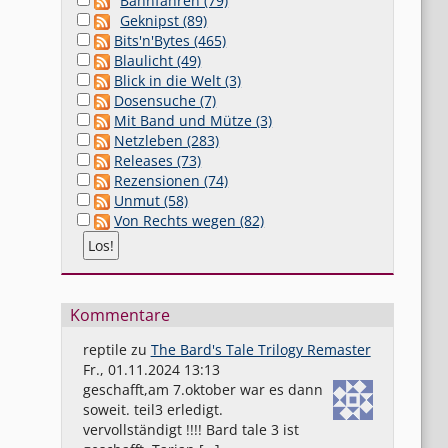
Bahnfahren (79)
Geknipst (89)
Bits'n'Bytes (465)
Blaulicht (49)
Blick in die Welt (3)
Dosensuche (7)
Mit Band und Mütze (3)
Netzleben (283)
Releases (73)
Rezensionen (74)
Unmut (58)
Von Rechts wegen (82)
Kommentare
reptile
zu
The Bard's Tale Trilogy Remaster
Fr., 01.11.2024 13:13
geschafft,am 7.oktober war es dann
soweit. teil3 erledigt.
vervollständigt !!!! Bard tale 3 ist