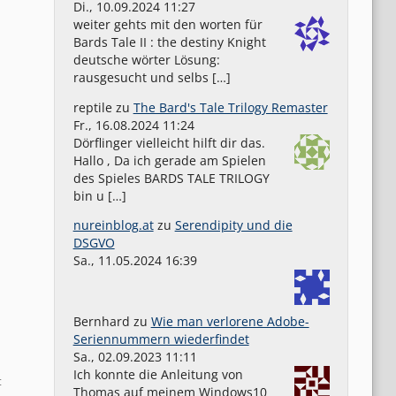
Di., 10.09.2024 11:27
weiter gehts mit den worten für
Bards Tale II : the destiny Knight
deutsche wörter Lösung:
rausgesucht und selbs […]
reptile
zu
The Bard's Tale Trilogy Remaster
Fr., 16.08.2024 11:24
Dörflinger vielleicht hilft dir das.
Hallo , Da ich gerade am Spielen
des Spieles BARDS TALE TRILOGY
bin u […]
nureinblog.at
zu
Serendipity und die
DSGVO
Sa., 11.05.2024 16:39
Bernhard
zu
Wie man verlorene Adobe-
Seriennummern wiederfindet
Sa., 02.09.2023 11:11
Ich konnte die Anleitung von
t
Thomas auf meinem Windows10