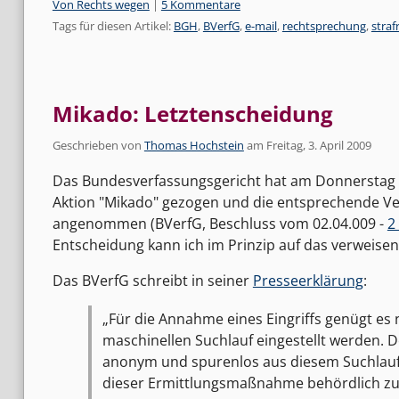
Kategorien:
Von Rechts wegen
|
5 Kommentare
Tags für diesen Artikel:
BGH
,
BVerfG
,
e-mail
,
rechtsprechung
,
straf
Mikado: Letztenscheidung
Geschrieben von
Thomas Hochstein
am
Freitag, 3. April 2009
Das Bundesverfassungsgericht hat am Donnerstag d
Aktion "Mikado" gezogen und die entsprechende V
angenommen (BVerfG, Beschluss vom 02.04.009 -
2
Entscheidung kann ich im Prinzip auf das verweisen
Das BVerfG schreibt in seiner
Presseerklärung
:
Für die Annahme eines Eingriffs genügt es 
maschinellen Suchlauf eingestellt werden. 
anonym und spurenlos aus diesem Suchlau
dieser Ermittlungsmaßnahme behördlich z