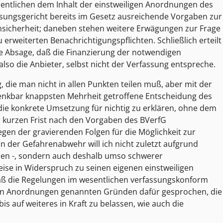
tlichen dem Inhalt der einstweiligen Anordnungen des
ssungsgericht bereits im Gesetz ausreichende Vorgaben zur
nsicherheit; daneben stehen weitere Erwägungen zur Frage
rweiterten Benachrichtigungspflichten. Schließlich erteilt
 Absage, daß die Finanzierung der notwendigen
o die Anbieter, selbst nicht der Verfassung entspreche.
die man nicht in allen Punkten teilen muß, aber mit der
denkbar knappsten Mehrheit getroffene Entscheidung des
die konkrete Umsetzung für nichtig zu erklären, ohne dem
r kurzen Frist nach den Vorgaben des BVerfG
gen der gravierenden Folgen für die Möglichkeit zur
n der Gefahrenabwehr will ich nicht zuletzt aufgrund
hen -, sondern auch deshalb umso schwerer
eise in Widerspruch zu seinen eigenen einstweiligen
daß die Regelungen im wesentlichen verfassungskonform
ligen Anordnungen genannten Gründen dafür gesprochen, die
 auf weiteres in Kraft zu belassen, wie auch die