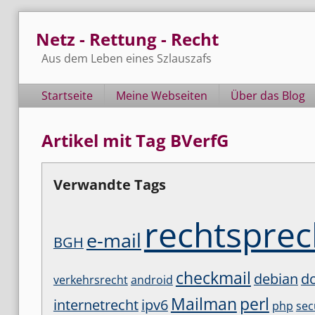
Skip
Netz - Rettung - Recht
to
content
Aus dem Leben eines Szlauszafs
Navigation
Startseite
Meine Webseiten
Über das Blog
Artikel mit Tag BVerfG
Verwandte Tags
rechtspre
e-mail
BGH
checkmail
debian
d
verkehrsrecht
android
Mailman
perl
internetrecht
ipv6
php
sec