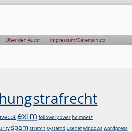
Über den Autor
Impressum/Datenschutz
chung
strafrecht
exim
ovecot
followerpower
heimnetz
spam
urity
stretch
systemd
usenet
windows
wordpress