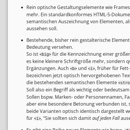
Rein optische Gestaltungselemente wie Frame
mehr. Ein standardkonformes HTML-5-Dokument 
semantischen Auszeichnung von Elementen, al
aussehen soll.
Bestehende, bisher rein gestalterische Elemen
Bedeutung versehen.
So ist
für die Kennzeichnung einer größere
<big>
es keine kleinere Schriftgröße mehr, sondern qu
Ergänzungen. Auch
und
, früher für Fet
<b>
<i>
bezeichnen jetzt optisch hervorgehobenen Text,
die bestehenden semantischen Elemente
<stro
Soll also ein Begriff als wichtig oder bedeuts
Sollen bspw. Marken- oder Personennamen, Fac
aber eine besondere Betonung verbunden ist, 
beide Varianten optisch identisch dargestellt w
für
, “Sie sollten sich damit
auf jeden Fall
ause
<i>
Es gibt eine Reihe neuer Elemente wie bspw.