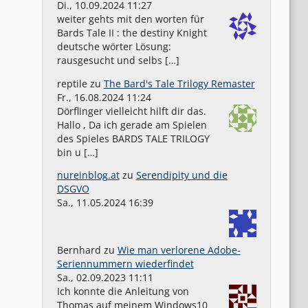
Di., 10.09.2024 11:27
weiter gehts mit den worten für
Bards Tale II : the destiny Knight
deutsche wörter Lösung:
rausgesucht und selbs […]
reptile
zu
The Bard's Tale Trilogy Remaster
Fr., 16.08.2024 11:24
Dörflinger vielleicht hilft dir das.
Hallo , Da ich gerade am Spielen
des Spieles BARDS TALE TRILOGY
bin u […]
nureinblog.at
zu
Serendipity und die
DSGVO
Sa., 11.05.2024 16:39
Bernhard
zu
Wie man verlorene Adobe-
Seriennummern wiederfindet
Sa., 02.09.2023 11:11
Ich konnte die Anleitung von
Thomas auf meinem Windows10