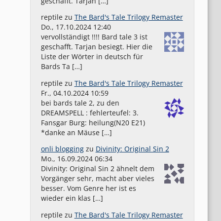
geschafft. Tarjan […]
reptile
zu
The Bard's Tale Trilogy Remaster
Do., 17.10.2024 12:40
vervollständigt !!!! Bard tale 3 ist
geschafft. Tarjan besiegt. Hier die
Liste der Wörter in deutsch für
Bards Ta […]
reptile
zu
The Bard's Tale Trilogy Remaster
Fr., 04.10.2024 10:59
bei bards tale 2, zu den
DREAMSPELL : fehlerteufel: 3.
Fansgar Burg: heilung(N20 E21)
*danke an Mäuse […]
onli blogging
zu
Divinity: Original Sin 2
Mo., 16.09.2024 06:34
Divinity: Original Sin 2 ähnelt dem
Vorgänger sehr, macht aber vieles
besser. Vom Genre her ist es
wieder ein klas […]
reptile
zu
The Bard's Tale Trilogy Remaster