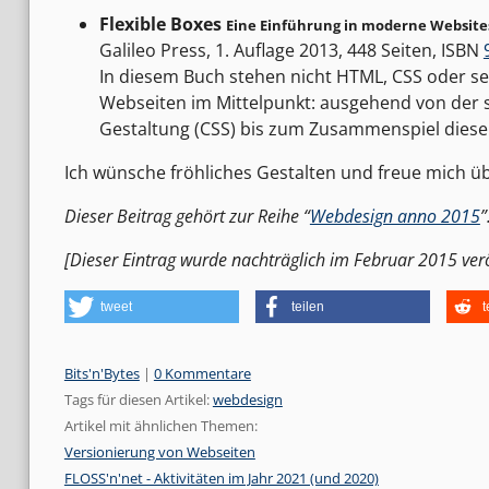
Flexible Boxes
Eine Einführung in moderne Website
Galileo Press, 1. Auflage 2013, 448 Seiten, ISBN
In diesem Buch stehen nicht HTML, CSS oder s
Webseiten im Mittelpunkt: ausgehend von der 
Gestaltung (CSS) bis zum Zusammenspiel dieser 
Ich wünsche fröhliches Gestalten und freue mich
Dieser Beitrag gehört zur Reihe “
Webdesign anno 2015
”
[Dieser Eintrag wurde nachträglich im Februar 2015 veröf
tweet
teilen
t
Kategorien:
Bits'n'Bytes
|
0 Kommentare
Tags für diesen Artikel:
webdesign
Artikel mit ähnlichen Themen:
Versionierung von Webseiten
FLOSS'n'net - Aktivitäten im Jahr 2021 (und 2020)