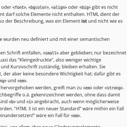
s oder
,
,
oder
gibt es nicht
<font>
<bgcolor>
<align>
<big>
darf solche Elemente nicht enthalten. HTML dient der
so der Beschreibung, was ein Element
ist
und nicht wie es
te wurden neu definiert und mit einer semantischen
n Schrift entfallen,
aber geblieben; nur bezeichnet
<small>
asi das “Kleingedruckte”, also weniger wichtige
t- und Kursivschrift zuständig, bleiben erhalten. Sie
 der aber keine besondere Wichtigkeit hat; dafür gibt es
und
.
ng>
<em>
am hervorgehoben werden, greift man zu
oder
.
<em>
<strong>
hbegriffe o.ä. gekennzeichnet werden, ohne dass damit
sind
und
angebracht, auch wenn möglicherweise
<b>
<i>
erden. “
HTML 5
ist ein neuer Standard” wäre mithin ein Fall
inandersetzen!” wäre ein Fall für
.
<em>
, vor allem aber neue Gliederungselemente.