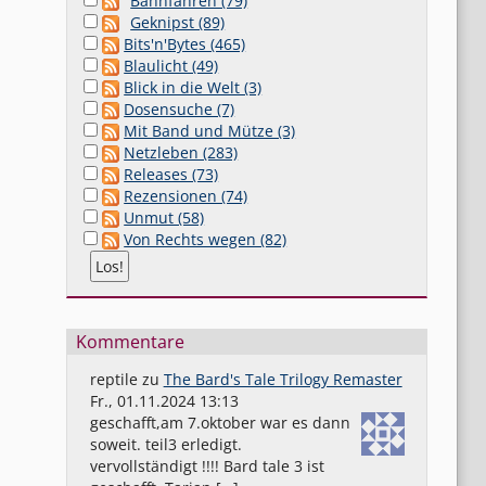
Bahnfahren (79)
Geknipst (89)
Bits'n'Bytes (465)
Blaulicht (49)
Blick in die Welt (3)
Dosensuche (7)
Mit Band und Mütze (3)
Netzleben (283)
Releases (73)
Rezensionen (74)
Unmut (58)
Von Rechts wegen (82)
Kommentare
reptile
zu
The Bard's Tale Trilogy Remaster
Fr., 01.11.2024 13:13
geschafft,am 7.oktober war es dann
soweit. teil3 erledigt.
vervollständigt !!!! Bard tale 3 ist