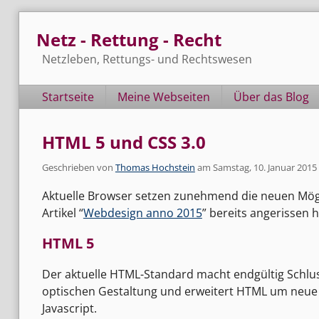
Skip
Netz - Rettung - Recht
to
content
Netzleben, Rettungs- und Rechtswesen
Navigation
Startseite
Meine Webseiten
Über das Blog
HTML 5 und CSS 3.0
Geschrieben von
Thomas Hochstein
am
Samstag, 10. Januar 2015
Aktuelle Browser setzen zunehmend die neuen Mög
Artikel “
Webdesign anno 2015
” bereits angerissen h
HTML 5
Der aktuelle HTML-Standard macht endgültig Schlu
optischen Gestaltung und erweitert HTML um neu
Javascript.