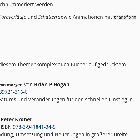
urchnummeriert werden.
Farbverläufe
und
Schatten
sowie Animationen mit
transform
u diesem Themenkomplex auch Bücher auf gedrucktem
von
Brian P Hogan
von morgen
89721-316-6
eatures und Veränderungen für den schnellen Einstieg in
n
Peter Kröner
, ISBN
978-3-941841-34-5
ndung, Umsetzung und Neuerungen in größerer Breite.