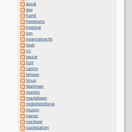
guug
gvv
haml
heimnetz
hosting
inn
internetrecht
ipv6
irc
jessie
JUH
Lenny
lenovo
linux
Mailman
mantis
markdown
mobiltelefonie
munin
nanoc
nordsee
packstation