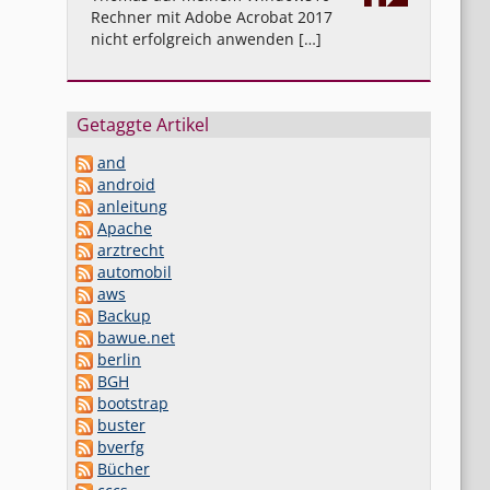
Rechner mit Adobe Acrobat 2017
nicht erfolgreich anwenden […]
Getaggte Artikel
and
android
anleitung
Apache
arztrecht
automobil
aws
Backup
bawue.net
berlin
BGH
bootstrap
buster
bverfg
Bücher