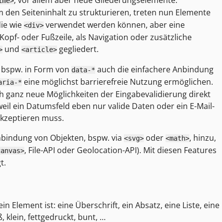
ime>
den Seiteninhalt zu strukturieren, treten nun Elemente
die wie
verwendet werden können, aber eine
<div>
opf- oder Fußzeile, als Navigation oder zusätzliche
und
gegliedert.
>
<article>
e bspw. in Form von
auch die einfachere Anbindung
data-*
eine möglichst barrierefreie Nutzung ermöglichen.
aria-*
ch ganz neue Möglichkeiten der Eingabevalidierung direkt
eil ein Datumsfeld eben nur valide Daten oder ein E-Mail-
akzeptieren muss.
bindung von Objekten, bspw. via
oder
, hinzu,
<svg>
<math>
, File-API oder Geolocation-API). Mit diesen Features
canvas>
t.
ein Element ist: eine Überschrift, ein Absatz, eine Liste, eine
ß, klein, fettgedruckt, bunt, …