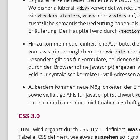
<t
Wo bisher allüberall
verwendet wurde, um 
<div>
wie
,
,
oder
auf, 
<header>
<footer>
<nav>
<aside>
zusätzliche semantische Bedeutung haben: als K
Erläuterung. Der Hauptteil wird durch
<section
Hinzu kommen neue, einheitliche Attribute, di
von Javascript ermöglichen oder wie
oder
role
Besonders gilt das für Formulare, bei denen si
durch den Browser (ohne Javascript) ergeben, w
Feld nur syntaktisch korrekte E-Mail-Adressen 
Außerdem kommen neue Möglichkeiten der Ein
sowie vielfältige APIs für Javascript (Stichwort
<
habe ich mich aber noch nicht näher beschäftig
CSS 3.0
HTML wird ergänzt durch CSS. HMTL definiert,
was
Tabelle. CSS definiert, wie etwas
aussehen
soll: gro