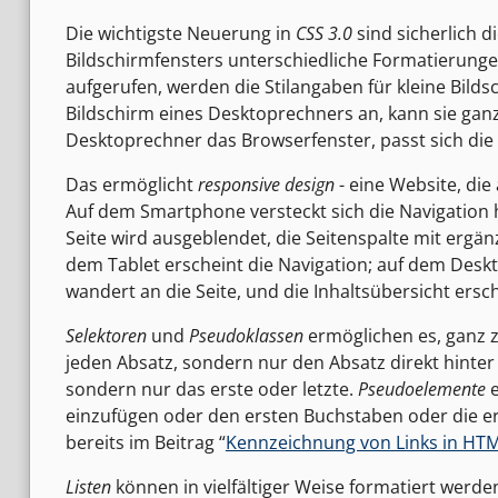
Die wichtigste Neuerung in
CSS 3.0
sind sicherlich d
Bildschirmfensters unterschiedliche Formatierun
aufgerufen, werden die Stilangaben für kleine Bild
Bildschirm eines Desktoprechners an, kann sie ga
Desktoprechner das Browserfenster, passt sich di
Das ermöglicht
responsive design
- eine Website, die
Auf dem Smartphone versteckt sich die Navigation h
Seite wird ausgeblendet, die Seitenspalte mit erg
dem Tablet erscheint die Navigation; auf dem Desk
wandert an die Seite, und die Inhaltsübersicht ersch
Selektoren
und
Pseudoklassen
ermöglichen es, ganz z
jeden Absatz, sondern nur den Absatz direkt hinter 
sondern nur das erste oder letzte.
Pseudoelemente
e
einzufügen oder den ersten Buchstaben oder die ers
bereits im Beitrag “
Kennzeichnung von Links in H
Listen
können in vielfältiger Weise formatiert werde