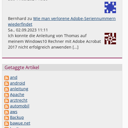
Bernhard
zu
Wie man verlorene Adobe-Seriennummern
wiederfindet
Sa., 02.09.2023 11:11
Ich konnte die Anleitung von Thomas auf
meinem Windows10 Rechner mit Adobe Acrobat
2017 nicht erfolgreich anwenden […]
Getaggte Artikel
and
android
anleitung
Apache
arztrecht
automobil
aws
Backup
bawue.net