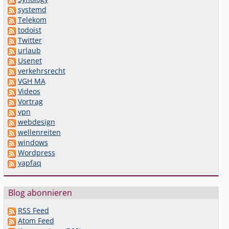
systemd
Telekom
todoist
Twitter
urlaub
Usenet
verkehrsrecht
VGH MA
Videos
Vortrag
vpn
webdesign
wellenreiten
windows
Wordpress
yapfaq
Blog abonnieren
RSS Feed
Atom Feed