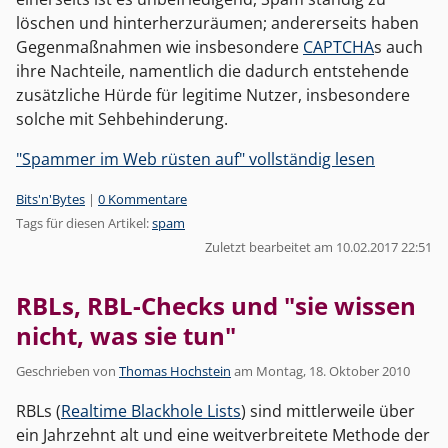
löschen und hinterherzuräumen; andererseits haben
Gegenmaßnahmen wie insbesondere
CAPTCHA
s auch
ihre Nachteile, namentlich die dadurch entstehende
zusätzliche Hürde für legitime Nutzer, insbesondere
solche mit Sehbehinderung.
"Spammer im Web rüsten auf" vollständig lesen
Kategorien:
Bits'n'Bytes
|
0 Kommentare
Tags für diesen Artikel:
spam
Zuletzt bearbeitet am 10.02.2017 22:51
RBLs, RBL-Checks und "sie wissen
nicht, was sie tun"
Geschrieben von
Thomas Hochstein
am
Montag, 18. Oktober 2010
RBLs (
Realtime Blackhole Lists
) sind mittlerweile über
ein Jahrzehnt alt und eine weitverbreitete Methode der