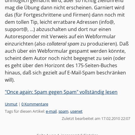
unmöglich gemacht wird, aber so richtig zielführend
mag die Übung dann nicht erscheinen. Garniert wird
das (für Fortgeschrittene und Firmen) dann noch mit
dem tollen Tip, leicht erratbare Adressen (info@,
support@, …) abzuschalten und dort nur einen
Autoresponder mit Verweis auf ein Webformular
einzurichten (also
collateral spam
zu produzieren). Daß
auch über ein Webformular gespamt werden könnte,
scheint dem Autor noch nicht begegnet zu sein (oder
es geht über den Horizont des 175-Seiten-Buches
hinaus, daß sich gezielt auf E-Mail-Spam beschränken
will).
"Once again: Spam gegen Spam" vollständig lesen
Kategorien:
Unmut
|
0 Kommentare
Tags für diesen Artikel:
e-mail
,
spam
,
usenet
Zuletzt bearbeitet am 17.02.2010 22:07
Pagination