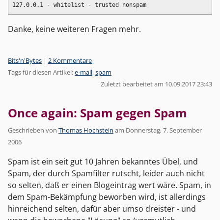
Danke, keine weiteren Fragen mehr.
Kategorien:
Bits'n'Bytes
|
2 Kommentare
Tags für diesen Artikel:
e-mail
,
spam
Zuletzt bearbeitet am 10.09.2017 23:43
Once again: Spam gegen Spam
Geschrieben von
Thomas Hochstein
am
Donnerstag, 7. September
2006
Spam ist ein seit gut 10 Jahren bekanntes Übel, und
Spam, der durch Spamfilter rutscht, leider auch nicht
so selten, daß er einen Blogeintrag wert wäre. Spam, in
dem Spam-Bekämpfung beworben wird, ist allerdings
hinreichend selten, dafür aber umso dreister - und