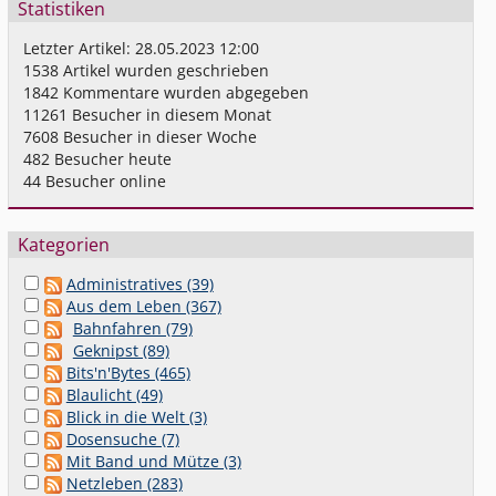
Statistiken
Letzter Artikel:
28.05.2023 12:00
1538
Artikel wurden geschrieben
1842
Kommentare wurden abgegeben
11261
Besucher in diesem Monat
7608
Besucher in dieser Woche
482
Besucher heute
44
Besucher online
Kategorien
Administratives (39)
Aus dem Leben (367)
Bahnfahren (79)
Geknipst (89)
Bits'n'Bytes (465)
Blaulicht (49)
Blick in die Welt (3)
Dosensuche (7)
Mit Band und Mütze (3)
Netzleben (283)