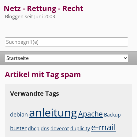
Skip
Netz - Rettung - Recht
to
Bloggen seit Juni 2003
content
Navigation
Artikel mit Tag spam
Verwandte Tags
anleitung
Apache
debian
Backup
e-mail
buster
dhcp
dns
dovecot
duplicity