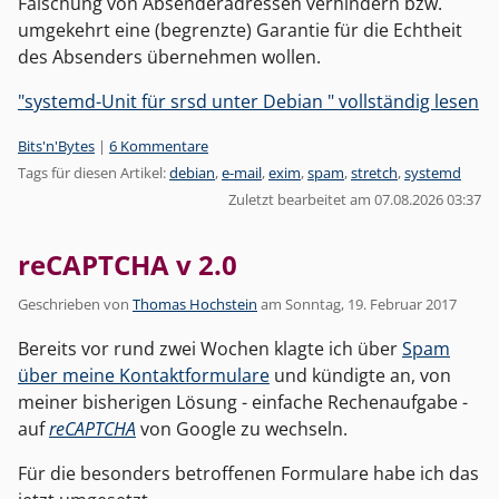
Fälschung von Absenderadressen verhindern bzw.
umgekehrt eine (begrenzte) Garantie für die Echtheit
des Absenders übernehmen wollen.
"systemd-Unit für srsd unter Debian " vollständig lesen
Kategorien:
Bits'n'Bytes
|
6 Kommentare
Tags für diesen Artikel:
debian
,
e-mail
,
exim
,
spam
,
stretch
,
systemd
Zuletzt bearbeitet am 07.08.2026 03:37
reCAPTCHA v 2.0
Geschrieben von
Thomas Hochstein
am
Sonntag, 19. Februar 2017
Bereits vor rund zwei Wochen klagte ich über
Spam
über meine Kontaktformulare
und kündigte an, von
meiner bisherigen Lösung - einfache Rechenaufgabe -
auf
reCAPTCHA
von Google zu wechseln.
Für die besonders betroffenen Formulare habe ich das