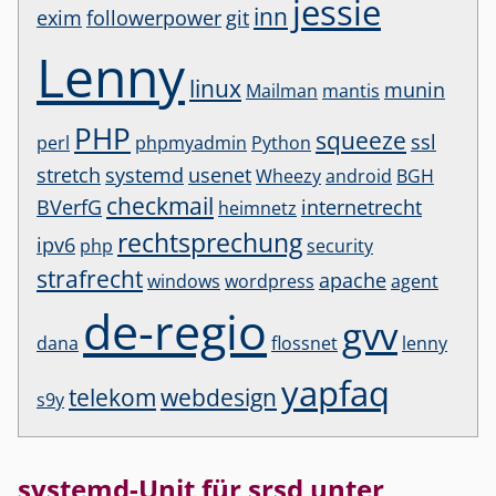
jessie
inn
exim
followerpower
git
Lenny
linux
munin
Mailman
mantis
PHP
squeeze
ssl
perl
phpmyadmin
Python
stretch
systemd
usenet
Wheezy
android
BGH
checkmail
BVerfG
internetrecht
heimnetz
rechtsprechung
ipv6
php
security
strafrecht
apache
windows
wordpress
agent
de-regio
gvv
dana
flossnet
lenny
yapfaq
telekom
webdesign
s9y
systemd-Unit für srsd unter