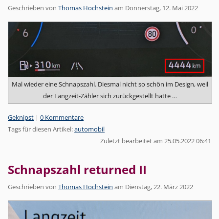
Geschrieben von
Thomas Hochstein
am
Donnerstag, 12. Mai 2022
Mal wieder eine Schnapszahl. Diesmal nicht so schön im Design, weil
der Langzeit-Zähler sich zurückgestellt hatte …
Kategorien:
Geknipst
|
0 Kommentare
Tags für diesen Artikel:
automobil
Zuletzt bearbeitet am 25.05.2022 06:41
Schnapszahl returned II
Geschrieben von
Thomas Hochstein
am
Dienstag, 22. März 2022