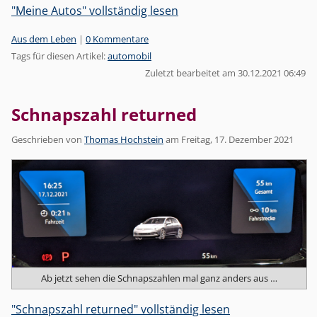
"Meine Autos" vollständig lesen
Kategorien:
Aus dem Leben
|
0 Kommentare
Tags für diesen Artikel:
automobil
Zuletzt bearbeitet am 30.12.2021 06:49
Schnapszahl returned
Geschrieben von
Thomas Hochstein
am
Freitag, 17. Dezember 2021
Ab jetzt sehen die Schnapszahlen mal ganz anders aus …
"Schnapszahl returned" vollständig lesen