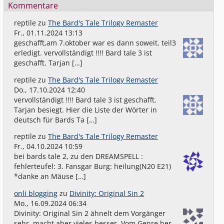
Kommentare
reptile
zu
The Bard's Tale Trilogy Remaster
Fr., 01.11.2024 13:13
geschafft,am 7.oktober war es dann soweit. teil3
erledigt. vervollständigt !!!! Bard tale 3 ist
geschafft. Tarjan […]
reptile
zu
The Bard's Tale Trilogy Remaster
Do., 17.10.2024 12:40
vervollständigt !!!! Bard tale 3 ist geschafft.
Tarjan besiegt. Hier die Liste der Wörter in
deutsch für Bards Ta […]
reptile
zu
The Bard's Tale Trilogy Remaster
Fr., 04.10.2024 10:59
bei bards tale 2, zu den DREAMSPELL :
fehlerteufel: 3. Fansgar Burg: heilung(N20 E21)
*danke an Mäuse […]
onli blogging
zu
Divinity: Original Sin 2
Mo., 16.09.2024 06:34
Divinity: Original Sin 2 ähnelt dem Vorgänger
sehr, macht aber vieles besser. Vom Genre her