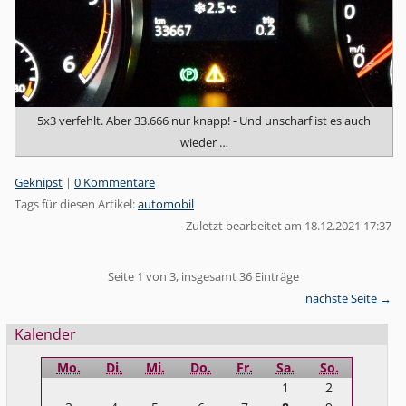
5x3 verfehlt. Aber 33.666 nur knapp! - Und unscharf ist es auch
wieder …
Kategorien:
Geknipst
|
0 Kommentare
Tags für diesen Artikel:
automobil
Zuletzt bearbeitet am 18.12.2021 17:37
Pagination
Seite 1 von 3, insgesamt 36 Einträge
nächste Seite →
Seitenleiste
Kalender
Mo.
Di.
Mi.
Do.
Fr.
Sa.
So.
1
2