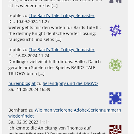
ist es wieder ein klas […]
reptile
zu
The Bard's Tale Trilogy Remaster
Di., 10.09.2024 11:27
weiter gehts mit den worten für Bards Tale II :
the destiny Knight deutsche wörter Lösung:
rausgesucht und selbs […]
reptile
zu
The Bard's Tale Trilogy Remaster
Fr., 16.08.2024 11:24
Dörflinger vielleicht hilft dir das. Hallo , Da ich
gerade am Spielen des Spieles BARDS TALE
TRILOGY bin u […]
nureinblog.at
zu
Serendipity und die DSGVO
Sa., 11.05.2024 16:39
Bernhard
zu
Wie man verlorene Adobe-Seriennummern
wiederfindet
Sa., 02.09.2023 11:11
Ich konnte die Anleitung von Thomas auf
meinem Windows10 Rechner mit Adobe Acrobat