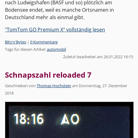
nach Ludwigshafen (BASF und so) plötzlich am
Bodensee endet, weil es manche Ortsnamen in
Deutschland mehr als einmal gibt.
"TomTom GO Premium X" vollständig lesen
Kategorien:
Bits'n'Bytes
|
0 Kommentare
Tags für diesen Artikel:
automobil
Zuletzt bearbeitet am 26.01.2022 16:15
Schnapszahl reloaded 7
Geschrieben von
Thomas Hochstein
am
Donnerstag, 27. Dezember
2018