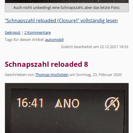
Auch nicht unbedingt eine Schnapszahl, aber das letzte Foto.
"Schnapszahl reloaded (Closure)" vollständig lesen
Kategorien:
Geknipst
|
2 Kommentare
Tags für diesen Artikel:
automobil
Zuletzt bearbeitet am 22.12.2021 18:33
Schnapszahl reloaded 8
Geschrieben von
Thomas Hochstein
am
Sonntag, 23. Februar 2020