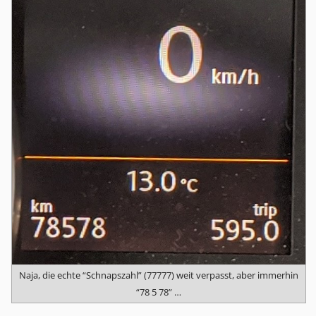
Naja, die echte “Schnapszahl” (77777) weit verpasst, aber immerhin
“78 5 78” …