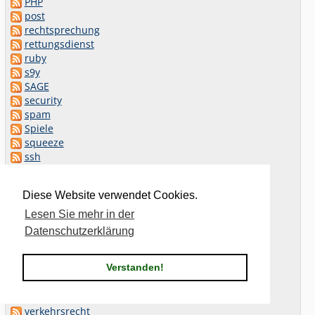
PHP
post
rechtsprechung
rettungsdienst
ruby
s9y
SAGE
security
spam
Spiele
squeeze
ssh
ssl
strafrecht
Diese Website verwendet Cookies.
stretch
Synology
Lesen Sie mehr in der
systemd
Datenschutzerklärung
Telekom
todoist
Verstanden!
Twitter
urlaub
Usenet
verkehrsrecht