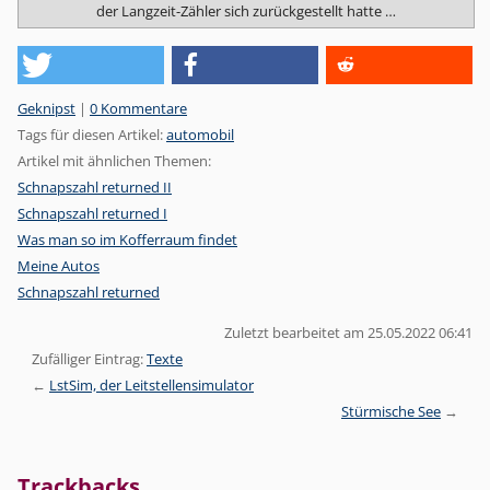
der Langzeit-Zähler sich zurückgestellt hatte …
Kategorien:
Geknipst
|
0 Kommentare
Tags für diesen Artikel:
automobil
Artikel mit ähnlichen Themen:
Schnapszahl returned II
Schnapszahl returned I
Was man so im Kofferraum findet
Meine Autos
Schnapszahl returned
Zuletzt bearbeitet am 25.05.2022 06:41
Zufälliger Eintrag:
Texte
LstSim, der Leitstellensimulator
Stürmische See
Trackbacks