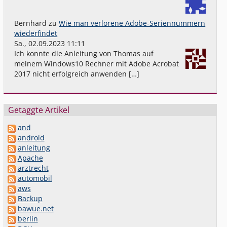
Bernhard
zu
Wie man verlorene Adobe-Seriennummern
wiederfindet
Sa., 02.09.2023 11:11
Ich konnte die Anleitung von Thomas auf
meinem Windows10 Rechner mit Adobe Acrobat
2017 nicht erfolgreich anwenden […]
Getaggte Artikel
and
android
anleitung
Apache
arztrecht
automobil
aws
Backup
bawue.net
berlin