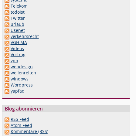
Telekom
todoist
Twitter
urlaub
Usenet
verkehrsrecht
VGH MA
Videos
Vortrag
vpn
webdesign
wellenreiten
windows
Wordpress
yapfaq
Blog abonnieren
RSS Feed
Atom Feed
Kommentare (RSS)