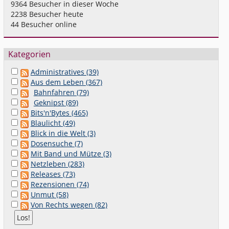
9364
Besucher in dieser Woche
2238
Besucher heute
44
Besucher online
Kategorien
Administratives (39)
Aus dem Leben (367)
Bahnfahren (79)
Geknipst (89)
Bits'n'Bytes (465)
Blaulicht (49)
Blick in die Welt (3)
Dosensuche (7)
Mit Band und Mütze (3)
Netzleben (283)
Releases (73)
Rezensionen (74)
Unmut (58)
Von Rechts wegen (82)