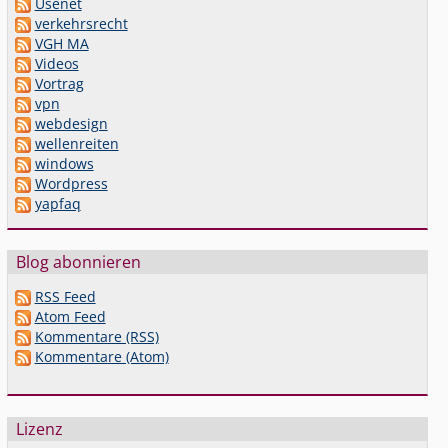
Usenet
verkehrsrecht
VGH MA
Videos
Vortrag
vpn
webdesign
wellenreiten
windows
Wordpress
yapfaq
Blog abonnieren
RSS Feed
Atom Feed
Kommentare (RSS)
Kommentare (Atom)
Lizenz