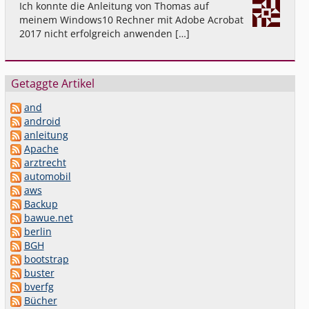
Ich konnte die Anleitung von Thomas auf
meinem Windows10 Rechner mit Adobe Acrobat
2017 nicht erfolgreich anwenden […]
Getaggte Artikel
and
android
anleitung
Apache
arztrecht
automobil
aws
Backup
bawue.net
berlin
BGH
bootstrap
buster
bverfg
Bücher