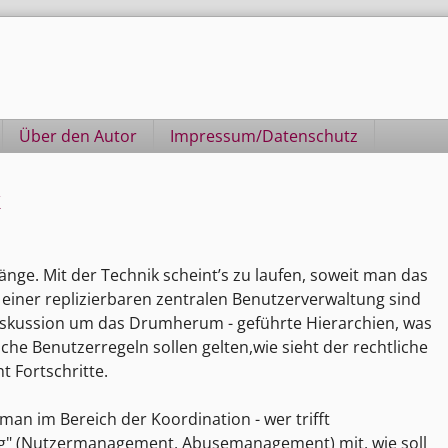
Über den Autor
Impressum/Datenschutz
k
nge. Mit der Technik scheint’s zu laufen, soweit man das
iner replizierbaren zentralen Benutzerverwaltung sind
Diskussion um das Drumherum - geführte Hierarchien, was
e Benutzerregeln sollen gelten,wie sieht der rechtliche
 Fortschritte.
 man im Bereich der Koordination - wer trifft
ung" (Nutzermanagement, Abusemanagement) mit, wie soll