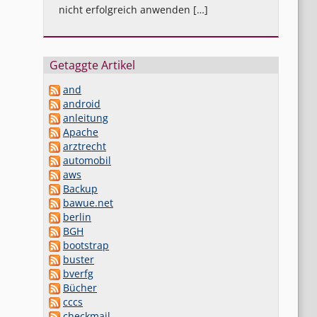
nicht erfolgreich anwenden […]
Getaggte Artikel
and
android
anleitung
Apache
arztrecht
automobil
aws
Backup
bawue.net
berlin
BGH
bootstrap
buster
bverfg
Bücher
cccs
checkmail