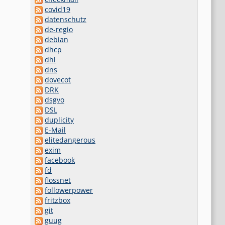
covid19
datenschutz
de-regio
debian
dhcp
dhl
dns
dovecot
DRK
dsgvo
DSL
duplicity
E-Mail
elitedangerous
exim
facebook
fd
flossnet
followerpower
fritzbox
git
guug