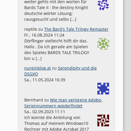
weiter gehts mit den worten für
Bards Tale II : the destiny Knight
deutsche wörter Lösung:
rausgesucht und selbs […]
reptile
zu
The Bard's Tale Trilogy Remaster
Fr., 16.08.2024 11:24
Dörflinger vielleicht hilft dir das.
Hallo , Da ich gerade am Spielen
des Spieles BARDS TALE TRILOGY
bin u […]
nureinblog.at
zu
Serendipity und die
DSGVO
Sa., 11.05.2024 16:39
Bernhard
zu
Wie man verlorene Adobe-
Seriennummern wiederfindet
Sa., 02.09.2023 11:11
Ich konnte die Anleitung von
Thomas auf meinem Windows10
Rechner mit Adobe Acrobat 2017