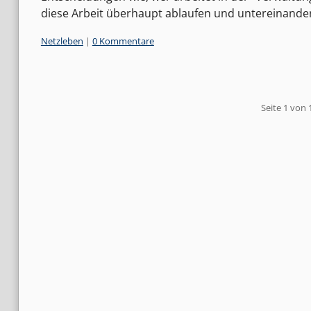
diese Arbeit überhaupt ablaufen und untereinand
Kategorien:
Netzleben
|
0 Kommentare
Pagination
Seite 1 von 