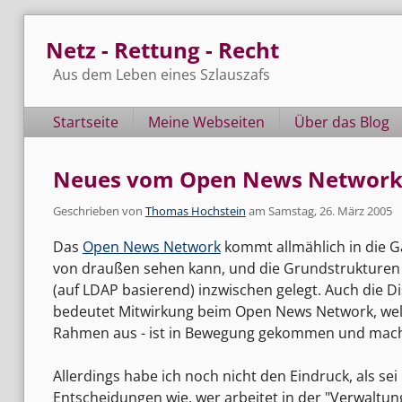
Skip
Netz - Rettung - Recht
to
content
Aus dem Leben eines Szlauszafs
Navigation
Startseite
Meine Webseiten
Über das Blog
Neues vom Open News Networ
Geschrieben von
Thomas Hochstein
am
Samstag, 26. März 2005
Das
Open News Network
kommt allmählich in die Gä
von draußen sehen kann, und die Grundstrukturen e
(auf LDAP basierend) inzwischen gelegt. Auch die 
bedeutet Mitwirkung beim Open News Network, welch
Rahmen aus - ist in Bewegung gekommen und macht
Allerdings habe ich noch nicht den Eindruck, als sei
Entscheidungen wie, wer arbeitet in der "Verwalt