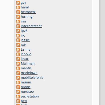
gvv
haml
heimnetz
hosting
inn
internetrecht
ipv6
irc
jessie
JUH
Lenny
lenovo
linux
Mailman
mantis
markdown
mobiltelefonie
munin
nanoc
nordsee
packstation
perl