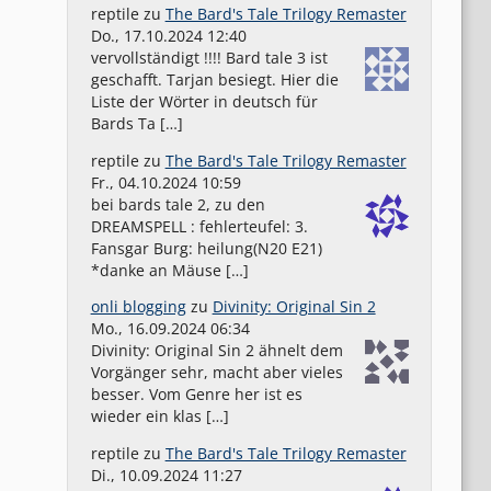
reptile
zu
The Bard's Tale Trilogy Remaster
Do., 17.10.2024 12:40
vervollständigt !!!! Bard tale 3 ist
geschafft. Tarjan besiegt. Hier die
Liste der Wörter in deutsch für
Bards Ta […]
reptile
zu
The Bard's Tale Trilogy Remaster
Fr., 04.10.2024 10:59
bei bards tale 2, zu den
DREAMSPELL : fehlerteufel: 3.
Fansgar Burg: heilung(N20 E21)
*danke an Mäuse […]
onli blogging
zu
Divinity: Original Sin 2
Mo., 16.09.2024 06:34
Divinity: Original Sin 2 ähnelt dem
Vorgänger sehr, macht aber vieles
besser. Vom Genre her ist es
wieder ein klas […]
reptile
zu
The Bard's Tale Trilogy Remaster
Di., 10.09.2024 11:27