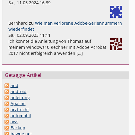
Sa., 11.05.2024 16:39
Bernhard
zu
Wie man verlorene Adobe-Seriennummern
wiederfindet
Sa., 02.09.2023 11:11
Ich konnte die Anleitung von Thomas auf
meinem Windows10 Rechner mit Adobe Acrobat
2017 nicht erfolgreich anwenden […]
Getaggte Artikel
and
android
anleitung
Apache
arztrecht
automobil
aws
Backup
bawue.net