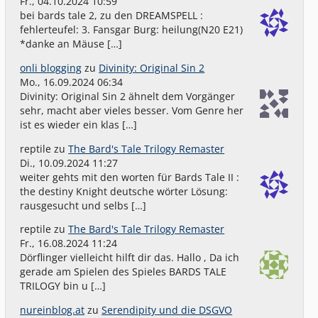
Fr., 04.10.2024 10:59
bei bards tale 2, zu den DREAMSPELL :
fehlerteufel: 3. Fansgar Burg: heilung(N20 E21)
*danke an Mäuse […]
onli blogging
zu
Divinity: Original Sin 2
Mo., 16.09.2024 06:34
Divinity: Original Sin 2 ähnelt dem Vorgänger
sehr, macht aber vieles besser. Vom Genre her
ist es wieder ein klas […]
reptile
zu
The Bard's Tale Trilogy Remaster
Di., 10.09.2024 11:27
weiter gehts mit den worten für Bards Tale II :
the destiny Knight deutsche wörter Lösung:
rausgesucht und selbs […]
reptile
zu
The Bard's Tale Trilogy Remaster
Fr., 16.08.2024 11:24
Dörflinger vielleicht hilft dir das. Hallo , Da ich
gerade am Spielen des Spieles BARDS TALE
TRILOGY bin u […]
nureinblog.at
zu
Serendipity und die DSGVO