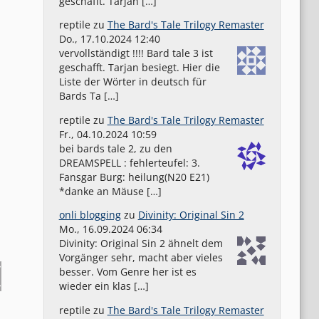
geschafft. Tarjan […]
reptile
zu
The Bard's Tale Trilogy Remaster
Do., 17.10.2024 12:40
vervollständigt !!!! Bard tale 3 ist
geschafft. Tarjan besiegt. Hier die
Liste der Wörter in deutsch für
Bards Ta […]
reptile
zu
The Bard's Tale Trilogy Remaster
Fr., 04.10.2024 10:59
bei bards tale 2, zu den
DREAMSPELL : fehlerteufel: 3.
Fansgar Burg: heilung(N20 E21)
*danke an Mäuse […]
onli blogging
zu
Divinity: Original Sin 2
Mo., 16.09.2024 06:34
Divinity: Original Sin 2 ähnelt dem
Vorgänger sehr, macht aber vieles
besser. Vom Genre her ist es
wieder ein klas […]
reptile
zu
The Bard's Tale Trilogy Remaster