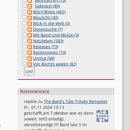
Bahnfahren (79)
Geknipst (89)
Bits'n'Bytes (465)
Blaulicht (49)
Blick in die Welt (3)
Dosensuche (7)
Mit Band und Mütze (3)
Netzleben (283)
Releases (73)
Rezensionen (74)
Unmut (58)
Von Rechts wegen (82)
Kommentare
reptile
zu
The Bard's Tale Trilogy Remaster
Fr., 01.11.2024 13:13
geschafft,am 7.oktober war es dann
soweit. teil3 erledigt.
vervollständigt !!!! Bard tale 3 ist
8