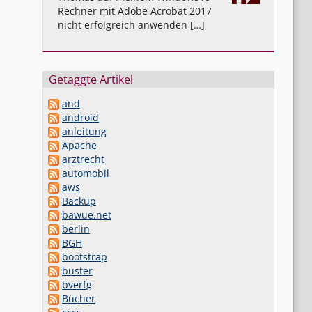
Rechner mit Adobe Acrobat 2017
nicht erfolgreich anwenden […]
Getaggte Artikel
and
android
anleitung
Apache
arztrecht
automobil
aws
Backup
bawue.net
berlin
BGH
bootstrap
buster
bverfg
Bücher