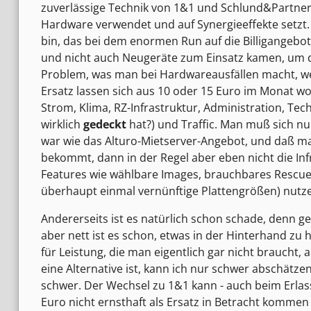
zuverlässige Technik von 1&1 und Schlund&Partner
Hardware verwendet und auf Synergieeffekte setzt. 
bin, das bei dem enormen Run auf die Billigangeb
und nicht auch Neugeräte zum Einsatz kamen, um
Problem, was man bei Hardwareausfällen macht, wei
Ersatz lassen sich aus 10 oder 15 Euro im Monat woh
Strom, Klima, RZ-Infrastruktur, Administration, T
wirklich
gedeckt
hat?) und Traffic. Man muß sich nu
war wie das Alturo-Mietserver-Angebot, und daß ma
bekommt, dann in der Regel aber eben nicht die Inf
Features wie wählbare Images, brauchbares Rescue
überhaupt einmal vernünftige Plattengrößen) nutz
Andererseits ist es natürlich schon schade, denn ger
aber nett ist es schon, etwas in der Hinterhand zu
für Leistung, die man eigentlich gar nicht braucht, 
eine Alternative ist, kann ich nur schwer abschätzen
schwer. Der Wechsel zu 1&1 kann - auch beim Erlas
Euro nicht ernsthaft als Ersatz in Betracht kommen