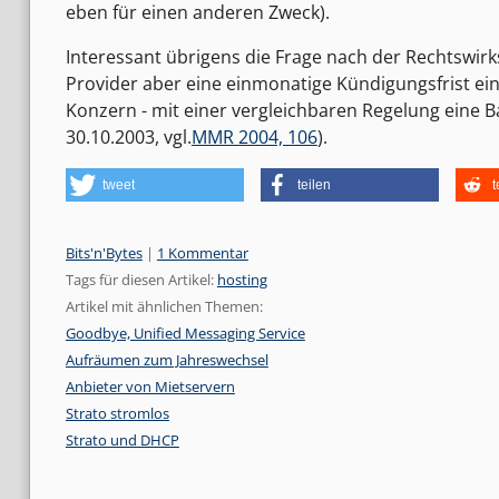
eben für einen anderen Zweck).
Interessant übrigens die Frage nach der Rechtswi
Provider aber eine einmonatige Kündigungsfrist ei
Konzern - mit einer vergleichbaren Regelung eine 
30.10.2003, vgl.
MMR 2004, 106
).
tweet
teilen
t
Kategorien:
Bits'n'Bytes
|
1 Kommentar
Tags für diesen Artikel:
hosting
Artikel mit ähnlichen Themen:
Goodbye, Unified Messaging Service
Aufräumen zum Jahreswechsel
Anbieter von Mietservern
Strato stromlos
Strato und DHCP