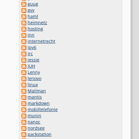
guug
gvv
haml
heimnetz
hosting
inn
internetrecht
ipv6
irc
jessie
JUH
Lenny
lenovo
linux
Mailman
mantis
markdown
mobiltelefonie
munin
nanoc
nordsee
packstation