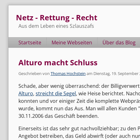
Skip
Netz - Rettung - Recht
to
content
Aus dem Leben eines Szlauszafs
Navigation
Startseite
Meine Webseiten
Über das Blog
Alturo macht Schluss
Geschrieben von
Thomas Hochstein
am
Dienstag, 19. September
Schade, aber wenig überraschend: der Billigverwer
Alturo
,
streicht die Segel
, wie Heise berichtet. Na
konnten und vor einiger Zeit die komplette Webp
wurde, kommt nun das Aus. Man will allen Kunden 
30.11.2006 das Geschäft beenden.
Einerseits ist das sehr gut nachvollziehbar; zu den
Angebot betreiben, das Geld abwirft (oder auch nur 