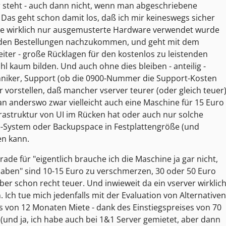
 steht - auch dann nicht, wenn man abgeschriebene
Das geht schon damit los, daß ich mir keineswegs sicher
ote wirklich nur ausgemusterte Hardware verwendet wurde
 den Bestellungen nachzukommen, und geht mit dem
ter - große Rücklagen für den kostenlos zu leistenden
l kaum bilden. Und auch ohne dies bleiben - anteilig -
echniker, Support (ob die 0900-Nummer die Support-Kosten
r vorstellen, daß mancher vserver teurer (oder gleich teuer
n anderswo zwar vielleicht auch eine Maschine für 15 Euro
rastruktur von UI im Rücken hat oder auch nur solche
-System oder Backupspace in Festplattengröße (und
en kann.
ade für "eigentlich brauche ich die Maschine ja gar nicht,
 haben" sind 10-15 Euro zu verschmerzen, 30 oder 50 Euro
aber schon recht teuer. Und inwieweit da ein vserver wirklic
. Ich tue mich jedenfalls mit der Evaluation von Alternativen
s von 12 Monaten Miete - dank des Einstiegspreises von 70
 (und ja, ich habe auch bei 1&1 Server gemietet, aber dann