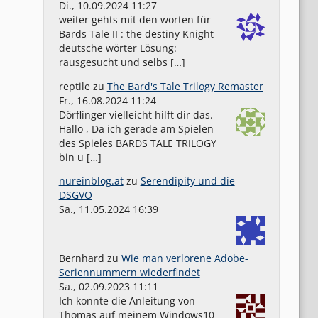
Di., 10.09.2024 11:27
weiter gehts mit den worten für
Bards Tale II : the destiny Knight
deutsche wörter Lösung:
rausgesucht und selbs […]
reptile
zu
The Bard's Tale Trilogy Remaster
Fr., 16.08.2024 11:24
Dörflinger vielleicht hilft dir das.
Hallo , Da ich gerade am Spielen
des Spieles BARDS TALE TRILOGY
bin u […]
nureinblog.at
zu
Serendipity und die
DSGVO
Sa., 11.05.2024 16:39
Bernhard
zu
Wie man verlorene Adobe-
Seriennummern wiederfindet
Sa., 02.09.2023 11:11
Ich konnte die Anleitung von
Thomas auf meinem Windows10