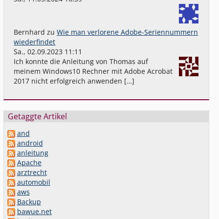
Bernhard
zu
Wie man verlorene Adobe-Seriennummern
wiederfindet
Sa., 02.09.2023 11:11
Ich konnte die Anleitung von Thomas auf
meinem Windows10 Rechner mit Adobe Acrobat
2017 nicht erfolgreich anwenden […]
Getaggte Artikel
and
android
anleitung
Apache
arztrecht
automobil
aws
Backup
bawue.net