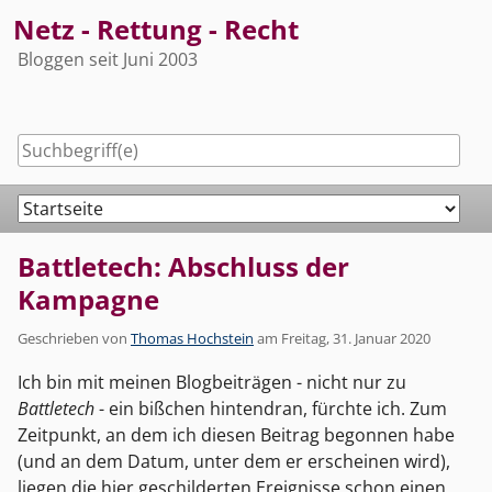
Skip
Netz - Rettung - Recht
to
Bloggen seit Juni 2003
content
Navigation
Battletech: Abschluss der
Kampagne
Geschrieben von
Thomas Hochstein
am
Freitag, 31. Januar 2020
Ich bin mit meinen Blogbeiträgen - nicht nur zu
Battletech
- ein bißchen hintendran, fürchte ich. Zum
Zeitpunkt, an dem ich diesen Beitrag begonnen habe
(und an dem Datum, unter dem er erscheinen wird),
liegen die hier geschilderten Ereignisse schon einen