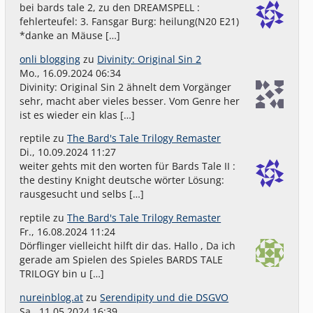
bei bards tale 2, zu den DREAMSPELL :
fehlerteufel: 3. Fansgar Burg: heilung(N20 E21)
*danke an Mäuse […]
onli blogging
zu
Divinity: Original Sin 2
Mo., 16.09.2024 06:34
Divinity: Original Sin 2 ähnelt dem Vorgänger
sehr, macht aber vieles besser. Vom Genre her
ist es wieder ein klas […]
reptile
zu
The Bard's Tale Trilogy Remaster
Di., 10.09.2024 11:27
weiter gehts mit den worten für Bards Tale II :
the destiny Knight deutsche wörter Lösung:
rausgesucht und selbs […]
reptile
zu
The Bard's Tale Trilogy Remaster
Fr., 16.08.2024 11:24
Dörflinger vielleicht hilft dir das. Hallo , Da ich
gerade am Spielen des Spieles BARDS TALE
TRILOGY bin u […]
nureinblog.at
zu
Serendipity und die DSGVO
Sa., 11.05.2024 16:39