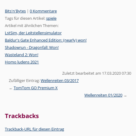
Kategorien:
Bits'n'Bytes
|
0 Kommentare
Tags für diesen Artikel:
spiele
Artikel mit ähnlichen Themen:
LstSim, der Leitstellensimulator
Baldur's Gate Enhanced Edition: (nearly) won!
Shadowrun - Dragonfall: Won!
Wasteland 2: Won!
Homo ludens 2021
Zuletzt bearbeitet am 17.03.2020 07:30
Zufälliger Eintrag:
Wellenreiten 03/2017
TomTom GO Premium X
Wellenreiten 01/2020
Trackbacks
Trackback-URL für diesen Eintrag