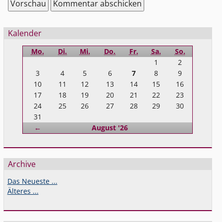
Seitenleiste
Kalender
Mo.
Di.
Mi.
Do.
Fr.
Sa.
So.
1
2
3
4
5
6
7
8
9
10
11
12
13
14
15
16
17
18
19
20
21
22
23
24
25
26
27
28
29
30
31
Zurück
←
August '26
Archive
Das Neueste ...
Älteres ...