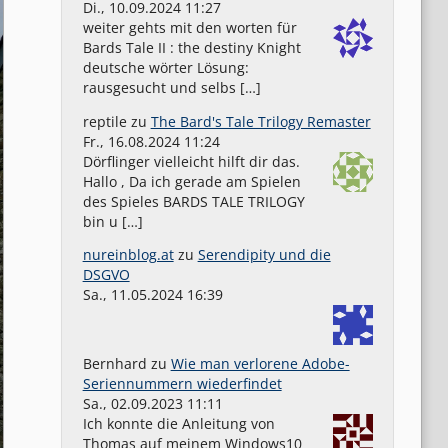
Di., 10.09.2024 11:27
weiter gehts mit den worten für
Bards Tale II : the destiny Knight
deutsche wörter Lösung:
rausgesucht und selbs […]
reptile
zu
The Bard's Tale Trilogy Remaster
Fr., 16.08.2024 11:24
Dörflinger vielleicht hilft dir das.
Hallo , Da ich gerade am Spielen
des Spieles BARDS TALE TRILOGY
bin u […]
nureinblog.at
zu
Serendipity und die
DSGVO
Sa., 11.05.2024 16:39
Bernhard
zu
Wie man verlorene Adobe-
Seriennummern wiederfindet
Sa., 02.09.2023 11:11
Ich konnte die Anleitung von
Thomas auf meinem Windows10