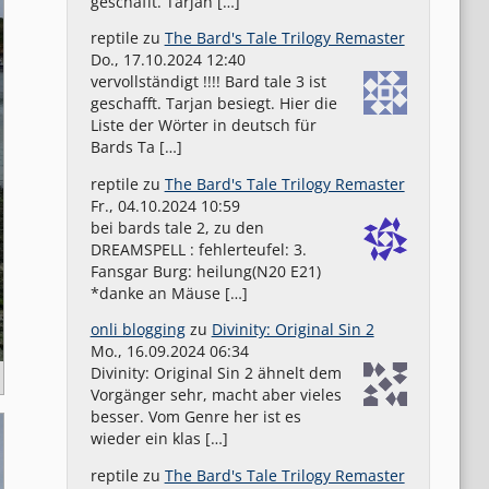
geschafft. Tarjan […]
reptile
zu
The Bard's Tale Trilogy Remaster
Do., 17.10.2024 12:40
vervollständigt !!!! Bard tale 3 ist
geschafft. Tarjan besiegt. Hier die
Liste der Wörter in deutsch für
Bards Ta […]
reptile
zu
The Bard's Tale Trilogy Remaster
Fr., 04.10.2024 10:59
bei bards tale 2, zu den
DREAMSPELL : fehlerteufel: 3.
Fansgar Burg: heilung(N20 E21)
*danke an Mäuse […]
onli blogging
zu
Divinity: Original Sin 2
Mo., 16.09.2024 06:34
Divinity: Original Sin 2 ähnelt dem
Vorgänger sehr, macht aber vieles
besser. Vom Genre her ist es
wieder ein klas […]
reptile
zu
The Bard's Tale Trilogy Remaster