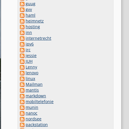
guug
gvv
haml
heimnetz
hosting
inn
internetrecht
ipv6
irc
jessie
JUH
Lenny
lenovo
linux
Mailman
mantis
markdown
mobiltelefonie
munin
nanoc
nordsee
packstation