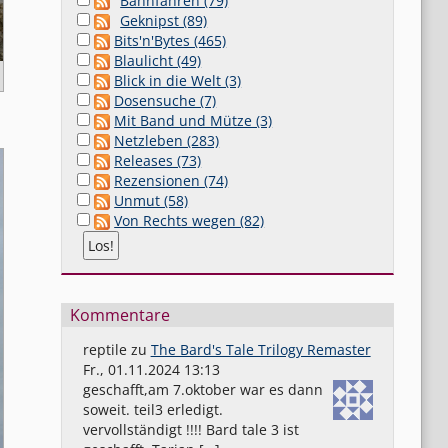
Bahnfahren (79)
Geknipst (89)
Bits'n'Bytes (465)
Blaulicht (49)
Blick in die Welt (3)
Dosensuche (7)
Mit Band und Mütze (3)
Netzleben (283)
Releases (73)
Rezensionen (74)
Unmut (58)
Von Rechts wegen (82)
Kommentare
reptile
zu
The Bard's Tale Trilogy Remaster
Fr., 01.11.2024 13:13
geschafft,am 7.oktober war es dann
soweit. teil3 erledigt.
vervollständigt !!!! Bard tale 3 ist