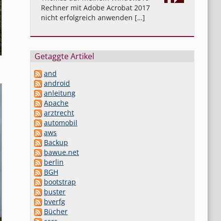
Rechner mit Adobe Acrobat 2017
nicht erfolgreich anwenden […]
Getaggte Artikel
and
android
anleitung
Apache
arztrecht
automobil
aws
Backup
bawue.net
berlin
BGH
bootstrap
buster
bverfg
Bücher