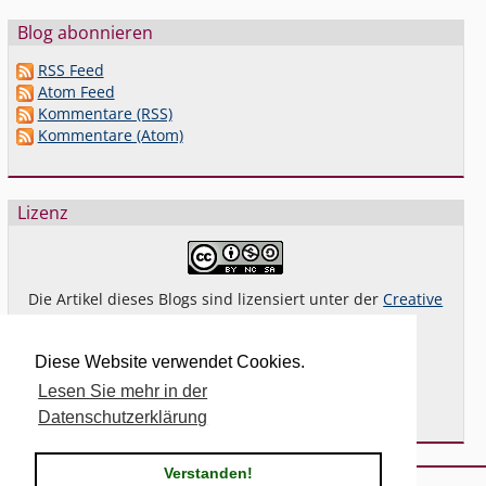
Blog abonnieren
RSS Feed
Atom Feed
Kommentare (RSS)
Kommentare (Atom)
Lizenz
Die Artikel dieses Blogs sind lizensiert unter der
Creative
Commons Lizenz By-NC-SA 4.0 dt.
Das gilt
nicht
für Bilder oder (andere) erkennbare
Diese Website verwendet Cookies.
Fremdinhalte und explizit anders gekennzeichnete
Lesen Sie mehr in der
Beiträge.
Datenschutzerklärung
Verstanden!