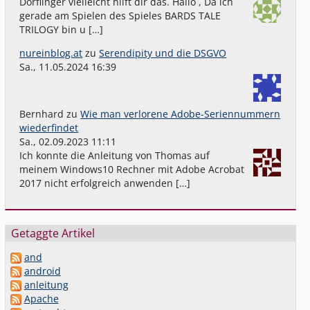
Dörflinger vielleicht hilft dir das. Hallo , Da ich
gerade am Spielen des Spieles BARDS TALE
TRILOGY bin u […]
nureinblog.at
zu
Serendipity und die DSGVO
Sa., 11.05.2024 16:39
Bernhard
zu
Wie man verlorene Adobe-Seriennummern
wiederfindet
Sa., 02.09.2023 11:11
Ich konnte die Anleitung von Thomas auf
meinem Windows10 Rechner mit Adobe Acrobat
2017 nicht erfolgreich anwenden […]
Getaggte Artikel
and
android
anleitung
Apache