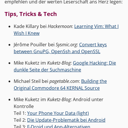
empfehlen und der werten Leserschaft ans Herz legen:
Tips, Tricks & Tech
Kade Killary bei
Hackernoon
:
Learning Vim: What I
Wish I Knew
Jérôme Pouiller bei
Sysmic.org
:
Convert keys
between GnuPG, OpenSsh and OpenSSL
Mike Kuketz im
Kuketz-Blog
:
Google Hacking: Die
dunkle Seite der Suchmaschine
Michael Steil bei
pagetable.com
:
Building the
Original Commodore 64 KERNAL Source
Mike Kuketz im
Kuketz-Blog
: Android unter
Kontrolle
Teil 1:
Your Phone Your Data (light)
Teil 2:
Die Update-Problematik bei Android
Teil 3:
F-Droid und App-Alternativen