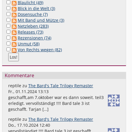
Blaulicht (49)
Blick in die Welt (3)
Dosensuche (7)
Mit Band und Mütze (3)
Netzleben (283)
Releases (73)
Rezensionen (74)
Unmut (58)
Von Rechts wegen (82)
Kommentare
reptile
zu
The Bard's Tale Trilogy Remaster
Fr., 01.11.2024 13:13
geschafft,am 7.oktober war es dann soweit. teil3
erledigt. vervollständigt !!!! Bard tale 3 ist
geschafft. Tarjan […]
reptile
zu
The Bard's Tale Trilogy Remaster
Do., 17.10.2024 12:40
vervollständigt !!!! Bard tale 3 ist geschafft.