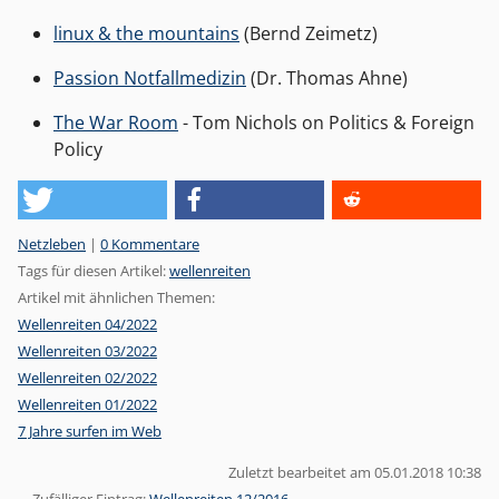
linux & the mountains
(Bernd Zeimetz)
Passion Notfallmedizin
(Dr. Thomas Ahne)
The War Room
- Tom Nichols on Politics & Foreign
Policy
Kategorien:
Netzleben
|
0 Kommentare
Tags für diesen Artikel:
wellenreiten
Artikel mit ähnlichen Themen:
Wellenreiten 04/2022
Wellenreiten 03/2022
Wellenreiten 02/2022
Wellenreiten 01/2022
7 Jahre surfen im Web
Zuletzt bearbeitet am 05.01.2018 10:38
Zufälliger Eintrag:
Wellenreiten 12/2016