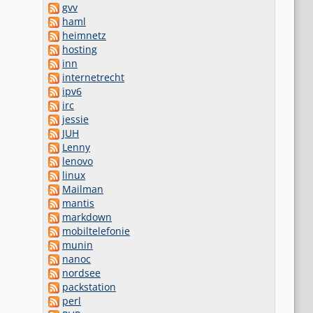
gvv
haml
heimnetz
hosting
inn
internetrecht
ipv6
irc
jessie
JUH
Lenny
lenovo
linux
Mailman
mantis
markdown
mobiltelefonie
munin
nanoc
nordsee
packstation
perl