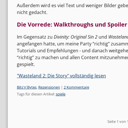
Außerdem wird es viel Text und weniger Bilder geb
nicht gedacht.
Die Vorrede: Walkthroughs und Spoiler
Im Gegensatz zu
Divinity: Original Sin 2
und
Wastelan
angefangen hatte, um meine Party “richtig” zusamm
Tutorials und Empfehlungen - und danach weitgehen
“richtig” zu machen und allen Content mitzunehme
gespielt.
"Wasteland 2: Die Story" vollständig lesen
Kategorien:
Bits'n'Bytes
,
Rezensionen
|
2 Kommentare
Tags für diesen Artikel:
spiele
Pagination
Seite 1 von 