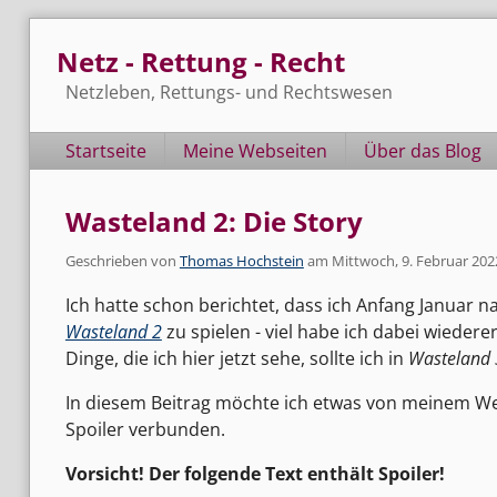
Skip
Netz - Rettung - Recht
to
content
Netzleben, Rettungs- und Rechtswesen
Navigation
Startseite
Meine Webseiten
Über das Blog
Wasteland 2: Die Story
Geschrieben von
Thomas Hochstein
am
Mittwoch, 9. Februar 202
Ich hatte schon berichtet, dass ich Anfang Januar 
Wasteland 2
zu spielen - viel habe ich dabei wiedere
Dinge, die ich hier jetzt sehe, sollte ich in
Wasteland 
In diesem Beitrag möchte ich etwas von meinem Weg
Spoiler verbunden.
Vorsicht! Der folgende Text enthält Spoiler!