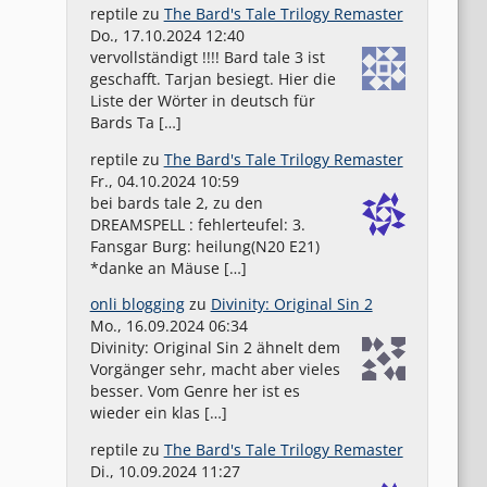
reptile
zu
The Bard's Tale Trilogy Remaster
Do., 17.10.2024 12:40
vervollständigt !!!! Bard tale 3 ist
geschafft. Tarjan besiegt. Hier die
Liste der Wörter in deutsch für
Bards Ta […]
reptile
zu
The Bard's Tale Trilogy Remaster
Fr., 04.10.2024 10:59
bei bards tale 2, zu den
DREAMSPELL : fehlerteufel: 3.
Fansgar Burg: heilung(N20 E21)
*danke an Mäuse […]
onli blogging
zu
Divinity: Original Sin 2
Mo., 16.09.2024 06:34
Divinity: Original Sin 2 ähnelt dem
Vorgänger sehr, macht aber vieles
besser. Vom Genre her ist es
wieder ein klas […]
reptile
zu
The Bard's Tale Trilogy Remaster
Di., 10.09.2024 11:27