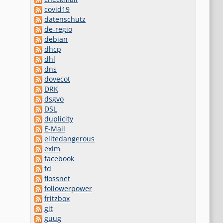
covid19
datenschutz
de-regio
debian
dhcp
dhl
dns
dovecot
DRK
dsgvo
DSL
duplicity
E-Mail
elitedangerous
exim
facebook
fd
flossnet
followerpower
fritzbox
git
guug