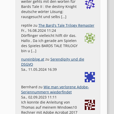
weiter gehts mit den worten für
Bards Tale II : the destiny Knight
deutsche wörter Lösung:
rausgesucht und selbs […]
reptile
zu
The Bard's Tale Trilogy Remaster
Fr., 16.08.2024 11:24
Dörflinger vielleicht hilft dir das.
Hallo , Da ich gerade am Spielen
des Spieles BARDS TALE TRILOGY
bin u […]
nureinblog.at
zu
Serendipity und die
DSGVO
Sa., 11.05.2024 16:39
Bernhard
zu
Wie man verlorene Adobe-
Seriennummern wiederfindet
Sa., 02.09.2023 11:11
Ich konnte die Anleitung von
Thomas auf meinem Windows10
Rechner mit Adobe Acrobat 2017