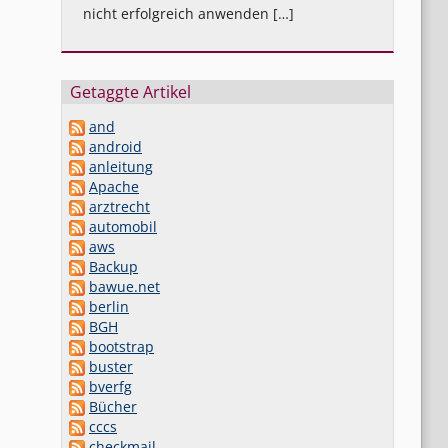
nicht erfolgreich anwenden […]
Getaggte Artikel
and
android
anleitung
Apache
arztrecht
automobil
aws
Backup
bawue.net
berlin
BGH
bootstrap
buster
bverfg
Bücher
cccs
checkmail