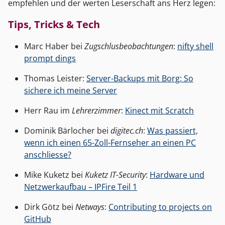
empfehlen und der werten Leserschaft ans Herz legen:
Tips, Tricks & Tech
Marc Haber bei
Zugschlusbeobachtungen
:
nifty shell
prompt dings
Thomas Leister:
Server-Backups mit Borg: So
sichere ich meine Server
Herr Rau im
Lehrerzimmer
:
Kinect mit Scratch
Dominik Bärlocher bei
digitec.ch
:
Was passiert,
wenn ich einen 65-Zoll-Fernseher an einen PC
anschliesse?
Mike Kuketz bei
Kuketz IT-Security
:
Hardware und
Netzwerkaufbau – IPFire Teil 1
Dirk Götz bei
Netways
:
Contributing to projects on
GitHub