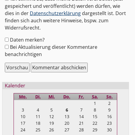
gespeichert und veröffentlicht) werden dürfen, wie
dies in der
Datenschutzerklärung
dargestellt ist. Dort
finden sich auch weitere Hinweise, bspw. zum
Widerrufsrecht.
Formular-
Daten merken?
Optionen
Bei Aktualisierung dieser Kommentare
benachrichtigen
Seitenleiste
Kalender
Mo.
Di.
Mi.
Do.
Fr.
Sa.
So.
1
2
3
4
5
6
7
8
9
10
11
12
13
14
15
16
17
18
19
20
21
22
23
24
25
26
27
28
29
30