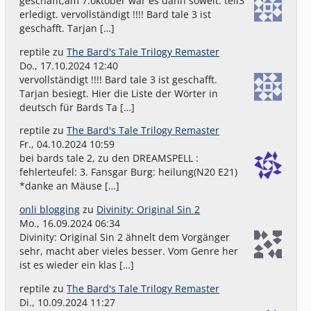
geschafft,am 7.oktober war es dann soweit. teil3
erledigt. vervollständigt !!!! Bard tale 3 ist
geschafft. Tarjan […]
reptile
zu
The Bard's Tale Trilogy Remaster
Do., 17.10.2024 12:40
vervollständigt !!!! Bard tale 3 ist geschafft.
Tarjan besiegt. Hier die Liste der Wörter in
deutsch für Bards Ta […]
reptile
zu
The Bard's Tale Trilogy Remaster
Fr., 04.10.2024 10:59
bei bards tale 2, zu den DREAMSPELL :
fehlerteufel: 3. Fansgar Burg: heilung(N20 E21)
*danke an Mäuse […]
onli blogging
zu
Divinity: Original Sin 2
Mo., 16.09.2024 06:34
Divinity: Original Sin 2 ähnelt dem Vorgänger
sehr, macht aber vieles besser. Vom Genre her
ist es wieder ein klas […]
reptile
zu
The Bard's Tale Trilogy Remaster
Di., 10.09.2024 11:27