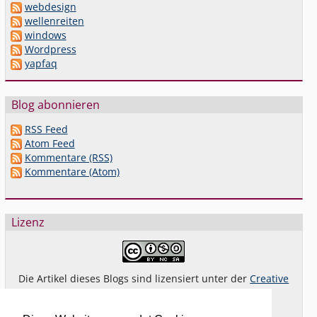
webdesign
wellenreiten
windows
Wordpress
yapfaq
Blog abonnieren
RSS Feed
Atom Feed
Kommentare (RSS)
Kommentare (Atom)
Lizenz
Die Artikel dieses Blogs sind lizensiert unter der
Creative
Commons Lizenz By-NC-SA 4.0 dt.
Das gilt
nicht
für Bilder oder (andere) erkennbare