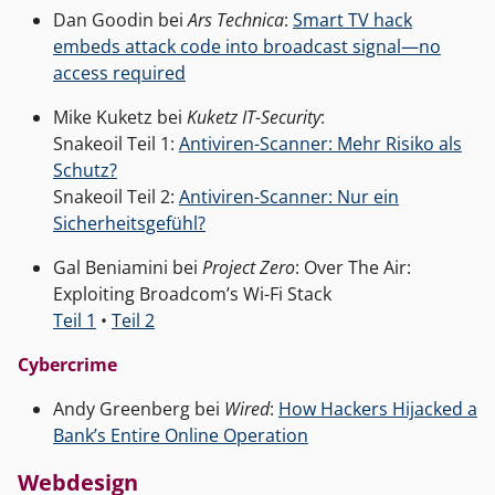
Dan Goodin bei
Ars Technica
:
Smart TV hack
embeds attack code into broadcast signal—no
access required
Mike Kuketz bei
Kuketz IT-Security
:
Snakeoil Teil 1:
Antiviren-Scanner: Mehr Risiko als
Schutz?
Snakeoil Teil 2:
Antiviren-Scanner: Nur ein
Sicherheitsgefühl?
Gal Beniamini bei
Project Zero
: Over The Air:
Exploiting Broadcom’s Wi-Fi Stack
Teil 1
•
Teil 2
Cybercrime
Andy Greenberg bei
Wired
:
How Hackers Hijacked a
Bank’s Entire Online Operation
Webdesign