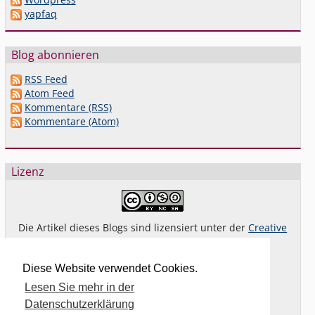
yapfaq
Blog abonnieren
RSS Feed
Atom Feed
Kommentare (RSS)
Kommentare (Atom)
Lizenz
Die Artikel dieses Blogs sind lizensiert unter der
Creative
Commons Lizenz By-NC-SA 4.0 dt.
Das gilt
nicht
für Bilder oder (andere) erkennbare
Diese Website verwendet Cookies.
Fremdinhalte und explizit anders gekennzeichnete
Lesen Sie mehr in der
Beiträge.
Datenschutzerklärung