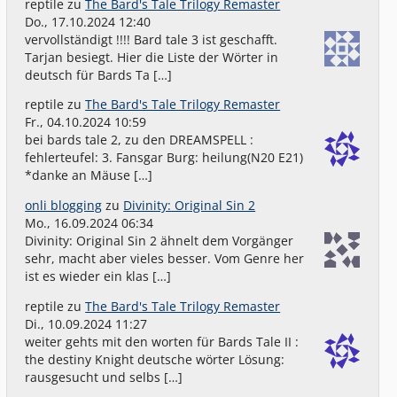
reptile
zu
The Bard's Tale Trilogy Remaster
Do., 17.10.2024 12:40
vervollständigt !!!! Bard tale 3 ist geschafft.
Tarjan besiegt. Hier die Liste der Wörter in
deutsch für Bards Ta […]
reptile
zu
The Bard's Tale Trilogy Remaster
Fr., 04.10.2024 10:59
bei bards tale 2, zu den DREAMSPELL :
fehlerteufel: 3. Fansgar Burg: heilung(N20 E21)
*danke an Mäuse […]
onli blogging
zu
Divinity: Original Sin 2
Mo., 16.09.2024 06:34
Divinity: Original Sin 2 ähnelt dem Vorgänger
sehr, macht aber vieles besser. Vom Genre her
ist es wieder ein klas […]
reptile
zu
The Bard's Tale Trilogy Remaster
Di., 10.09.2024 11:27
weiter gehts mit den worten für Bards Tale II :
the destiny Knight deutsche wörter Lösung:
rausgesucht und selbs […]