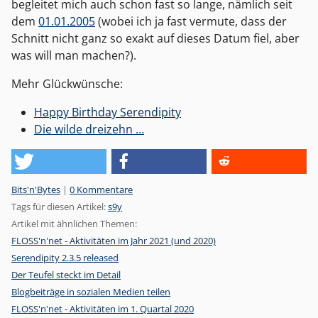
begleitet mich auch schon fast so lange, nämlich seit
dem
01.01.2005
(wobei ich ja fast vermute, dass der
Schnitt nicht ganz so exakt auf dieses Datum fiel, aber
was will man machen?).
Mehr Glückwünsche:
Happy Birthday Serendipity
Die wilde dreizehn …
Kategorien:
Bits'n'Bytes
|
0 Kommentare
Tags für diesen Artikel:
s9y
Artikel mit ähnlichen Themen:
FLOSS'n'net - Aktivitäten im Jahr 2021 (und 2020)
Serendipity 2.3.5 released
Der Teufel steckt im Detail
Blogbeiträge in sozialen Medien teilen
FLOSS'n'net - Aktivitäten im 1. Quartal 2020