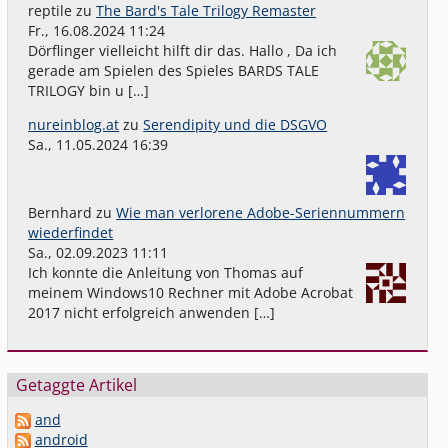
reptile
zu
The Bard's Tale Trilogy Remaster
Fr., 16.08.2024 11:24
Dörflinger vielleicht hilft dir das. Hallo , Da ich
gerade am Spielen des Spieles BARDS TALE
TRILOGY bin u […]
nureinblog.at
zu
Serendipity und die DSGVO
Sa., 11.05.2024 16:39
Bernhard
zu
Wie man verlorene Adobe-Seriennummern
wiederfindet
Sa., 02.09.2023 11:11
Ich konnte die Anleitung von Thomas auf
meinem Windows10 Rechner mit Adobe Acrobat
2017 nicht erfolgreich anwenden […]
Getaggte Artikel
and
android