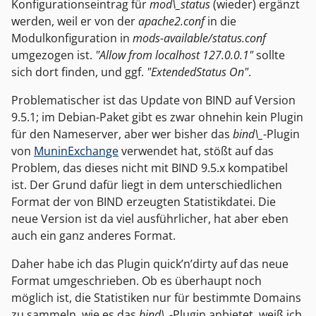
Konfigurationseintrag für
mod\_status
(wieder) ergänzt
werden, weil er von der
apache2.conf
in die
Modulkonfiguration in
mods-available/status.conf
umgezogen ist.
"Allow from localhost 127.0.0.1"
sollte
sich dort finden, und ggf.
"ExtendedStatus On"
.
Problematischer ist das Update von BIND auf Version
9.5.1; im Debian-Paket gibt es zwar ohnehin kein Plugin
für den Nameserver, aber wer bisher das
bind\_
-Plugin
von
MuninExchange
verwendet hat, stößt auf das
Problem, das dieses nicht mit BIND 9.5.x kompatibel
ist. Der Grund dafür liegt in dem unterschiedlichen
Format der von BIND erzeugten Statistikdatei. Die
neue Version ist da viel ausführlicher, hat aber eben
auch ein ganz anderes Format.
Daher habe ich das Plugin quick’n’dirty auf das neue
Format umgeschrieben. Ob es überhaupt noch
möglich ist, die Statistiken nur für bestimmte Domains
zu sammeln, wie es das
bind\_
-Plugin anbietet, weiß ich