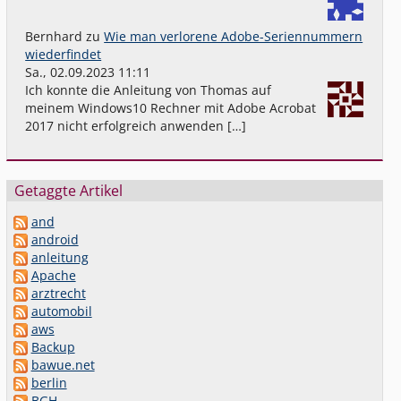
Bernhard
zu
Wie man verlorene Adobe-Seriennummern
wiederfindet
Sa., 02.09.2023 11:11
Ich konnte die Anleitung von Thomas auf
meinem Windows10 Rechner mit Adobe Acrobat
2017 nicht erfolgreich anwenden […]
Getaggte Artikel
and
android
anleitung
Apache
arztrecht
automobil
aws
Backup
bawue.net
berlin
BGH