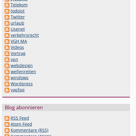
Telekom
todoist
Twitter
urlaub
Usenet
verkehrsrecht
VGH MA
Videos
Vortrag
vpn
webdesign
wellenreiten
windows
Wordpress
yapfaq
Blog abonnieren
RSS Feed
Atom Feed
Kommentare (RSS)