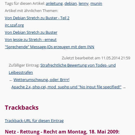
Tags für diesen Artikel:
anleitung
,
debian
,
lenny
,
munin
Artikel mit ähnlichen Themen:
Von Debian Stretch zu Buster - Teil 2
irc.szaf.org
Von Debian Stretch zu Buster
Von Jessie zu Stretch - erneut
"Sprechende" Message-IDs erzeugen mit dem INN
Zuletzt bearbeitet am 11.05.2014 21:59
Zufälliger Eintrag:
Strafrechtliche Bewertung von Todes- und
Leibesstrafen
Wetterumschwung, oder: Brrrr!
Apache 2.x, php-cgi, mod_suphp und "No input file specified!"
Trackbacks
Trackback-URL für diesen Eintrag
Netz - Rettung - Recht
am
Montag, 18. Mai 2009
: