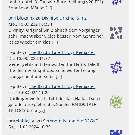
fehlerteufel: 3. Fansgar Burg: heilung(N20 E21)
*danke an Mäuse […]
onli blogging
zu
Divinity: Original Sin 2
Mo., 16.09.2024 06:34
Divinity: Original Sin 2 ähnelt dem Vorgänger
sehr, macht aber vieles besser. Vom Genre her
ist es wieder ein klas […]
reptile
zu
The Bard's Tale Trilogy Remaster
Di., 10.09.2024 11:27
weiter gehts mit den worten für Bards Tale II :
the destiny Knight deutsche wörter Lösung:
rausgesucht und selbs […]
reptile
zu
The Bard's Tale Trilogy Remaster
Fr., 16.08.2024 11:24
Dörflinger vielleicht hilft dir das. Hallo , Da ich
gerade am Spielen des Spieles BARDS TALE
TRILOGY bin u […]
nureinblog.at
zu
Serendipity und die DSGVO
Sa., 11.05.2024 16:39