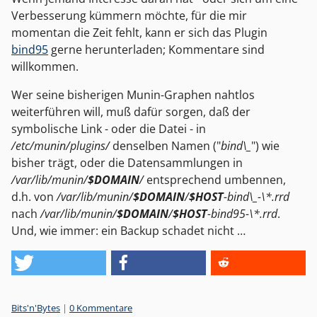
Verbesserung kümmern möchte, für die mir
momentan die Zeit fehlt, kann er sich das Plugin
bind95
gerne herunterladen; Kommentare sind
willkommen.
Wer seine bisherigen Munin-Graphen nahtlos
weiterführen will, muß dafür sorgen, daß der
symbolische Link - oder die Datei - in
/etc/munin/plugins/
denselben Namen ("
bind\_
") wie
bisher trägt, oder die Datensammlungen in
/var/lib/munin/
$DOMAIN
/
entsprechend umbennen,
d.h. von
/var/lib/munin/
$DOMAIN
/
$HOST
-bind\_-\*.rrd
nach
/var/lib/munin/
$DOMAIN
/
$HOST
-bind95-\*.rrd
.
Und, wie immer: ein Backup schadet nicht …
Kategorien:
Bits'n'Bytes
|
0 Kommentare